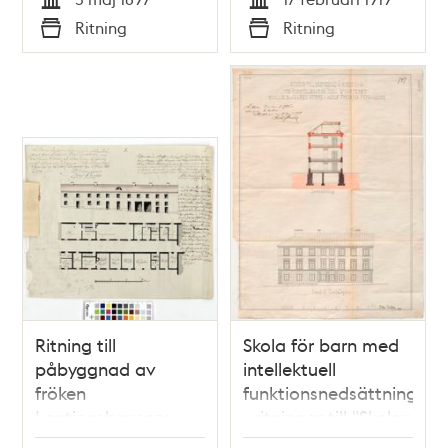
ritning 1897
Tid
Tid
Ritning
Ritning
Typ
Typ
Ritning till
Skola för barn med
påbyggnad av
intellektuell
fröken
funktionsnedsättning
Lantingshausens
- ritningar till "Skolan
hus på Blasieholmen
för sinnesslöa barn"