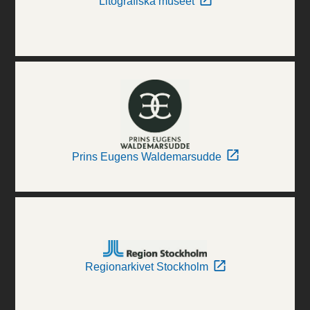
Litografiska museet
Prins Eugens Waldemarsudde
Regionarkivet Stockholm