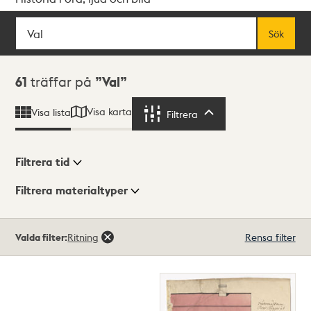
Sök
Fritextsök
Sök
Sökresultat
61
träffar på
Val
Visa karta
Visa lista
Filtrera
Filtrera
Filtrera tid
Filtrera materialtyper
Visningsläge
Totalt
Valda filter:
Ritning
Rensa filter
61
träffar
Lista
Karta