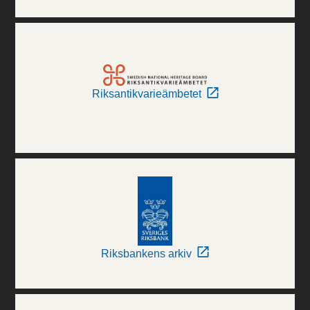
Riksantikvarieämbetet
Riksbankens arkiv