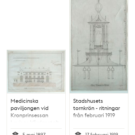
Medicinska
Stadshusets
paviljongen vid
tornkrön - ritningar
Kronprinsessan
från februari 1919
Lovisas Vårdanstalt
för sjuka barn -
5 maj 1897
17 februari 1919