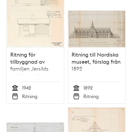
Ritning för
Ritning till Nordiska
tillbyggnad av
museet, förslag från
familjen Jersilds
1892
småstuga i Norra
Ängby 1942
1942
1892
Tid
Tid
Ritning
Ritning
Typ
Typ