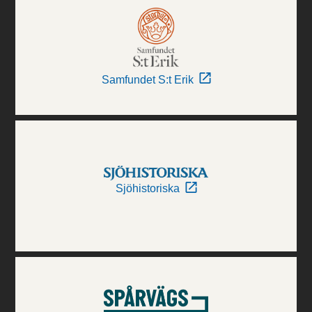
Samfundet S:t Erik
Sjöhistoriska