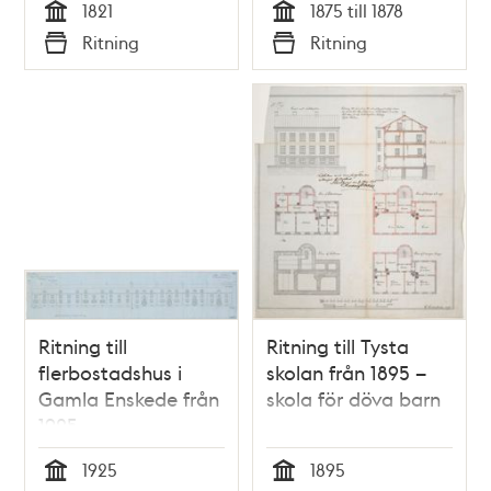
1821
1875 till 1878
1821
1875-1878
Tid
Tid
Ritning
Ritning
Typ
Typ
Ritning till
Ritning till Tysta
flerbostadshus i
skolan från 1895 –
Gamla Enskede från
skola för döva barn
1925
1925
1895