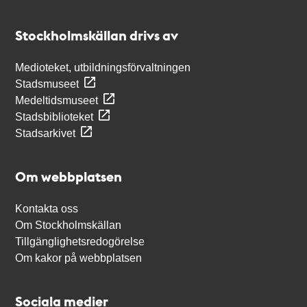
Kontakt
Stockholmskällan
Stockholmskällan drivs av
Medioteket, utbildningsförvaltningen
Stadsmuseet
Medeltidsmuseet
Stadsbiblioteket
Stadsarkivet
Om webbplatsen
Kontakta oss
Om Stockholmskällan
Tillgänglighetsredogörelse
Om kakor på webbplatsen
Sociala medier