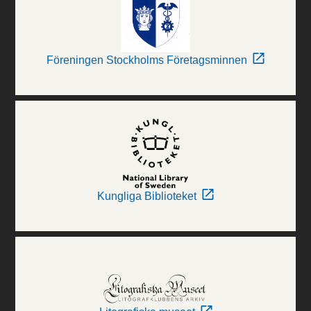
Föreningen Stockholms Företagsminnen
Kungliga Biblioteket