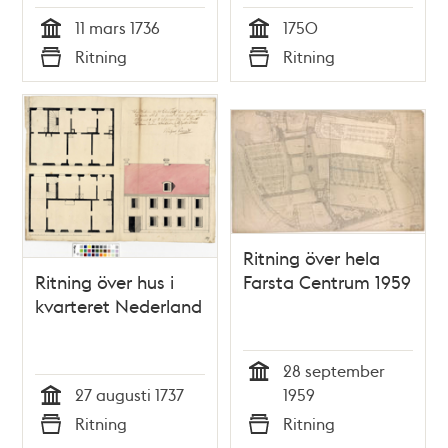
11 mars 1736
1750
Tid
Tid
Ritning
Ritning
Typ
Typ
Ritning över hela
Ritning över hus i
Farsta Centrum 1959
kvarteret Nederland
28 september
Tid
27 augusti 1737
1959
Tid
Ritning
Ritning
Typ
Typ