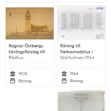
Typ
Typ
Ragnar Östbergs
Ritning till
tävlingsförslag till
flerbostadshus i
Rådhus
Skärholmen 1964
”Mälardrott” 1905
(samlingspost 23
1905
1964
ritningar)
Tid
Tid
Ritning
Ritning
Typ
Typ