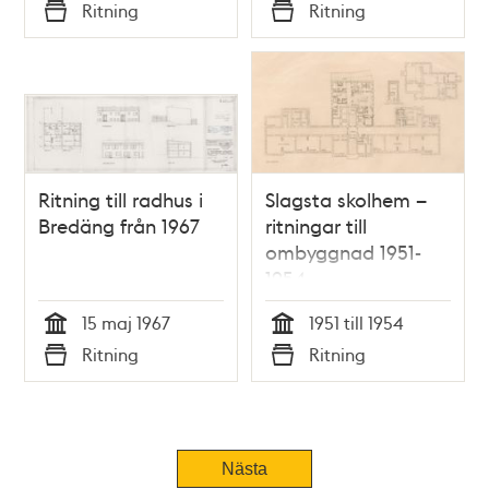
Tid
Tid
Ritning
Ritning
Typ
Typ
Ritning till radhus i
Slagsta skolhem –
Bredäng från 1967
ritningar till
ombyggnad 1951-
1954
15 maj 1967
1951 till 1954
Tid
Tid
Ritning
Ritning
Typ
Typ
Nästa