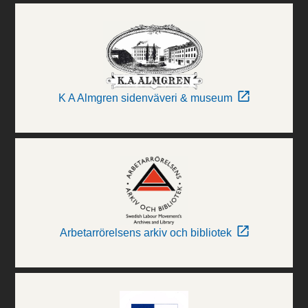
K A Almgren sidenväveri & museum
Arbetarrörelsens arkiv och bibliotek