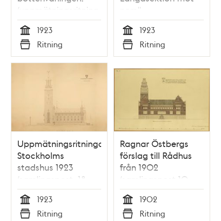
(uppmätningsritning
norr."
1923)
(uppmätningsritning
1923
1923
1923)
Tid
Tid
Ritning
Ritning
Typ
Typ
Uppmätningsritningar
Ragnar Östbergs
Stockholms
förslag till Rådhus
stadshus 1923
från 1902
(samlingspost, 18
(samlingspost 10
ritningar)
ritningar)
1923
1902
Tid
Tid
Ritning
Ritning