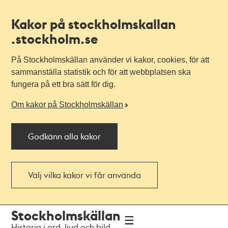
Kakor på stockholmskallan
.stockholm.se
På Stockholmskällan använder vi kakor, cookies, för att
sammanställa statistik och för att webbplatsen ska
fungera på ett bra sätt för dig.
Om kakor på Stockholmskällan
Godkänn alla kakor
Välj vilka kakor vi får använda
Till
Till
Stockholmskällan
navigationen
huvudinnehållet
Historia i ord, ljud och bild