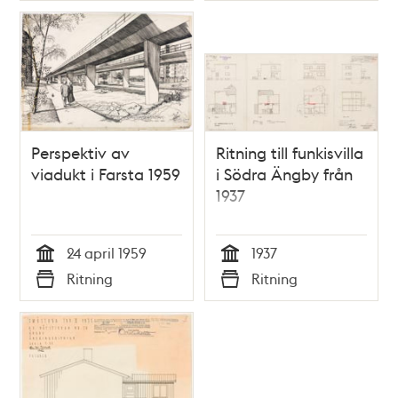
Perspektiv av
Ritning till funkisvilla
viadukt i Farsta 1959
i Södra Ängby från
1937
24 april 1959
1937
Tid
Tid
Ritning
Ritning
Typ
Typ