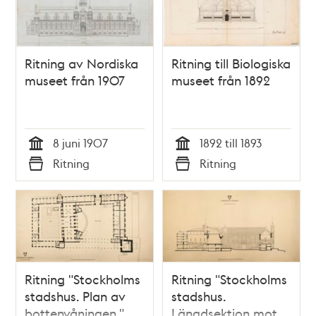
Ritning av Nordiska
Ritning till Biologiska
museet från 1907
museet från 1892
8 juni 1907
1892 till 1893
Tid
Tid
Ritning
Ritning
Typ
Typ
Ritning "Stockholms
Ritning "Stockholms
stadshus. Plan av
stadshus.
bottenvåningen."
Längdsektion mot