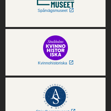
Spårvägsmuseet
Kvinnohistoriska