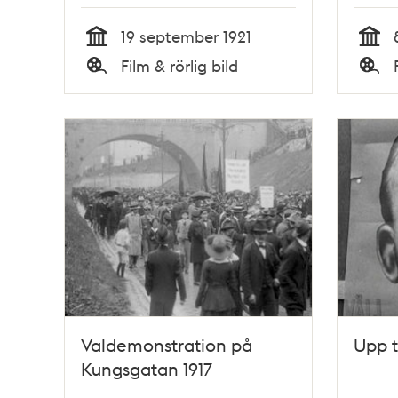
19 september 1921
Tid
Tid
Film & rörlig bild
Typ
Typ
Valdemonstration på
Upp ti
Kungsgatan 1917