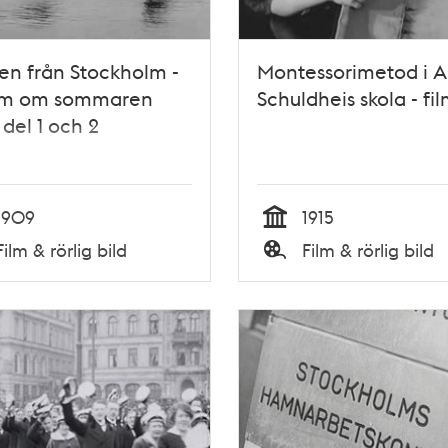
en från Stockholm -
Montessorimetod i 
ilm om sommaren
Schuldheis skola - fil
 del 1 och 2
1909
1915
Tid
Film & rörlig bild
Film & rörlig bild
Typ