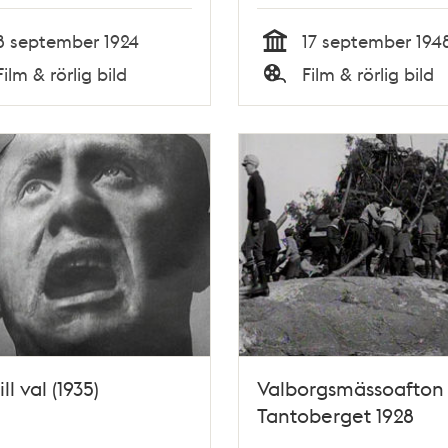
8 september 1924
17 september 194
Tid
Film & rörlig bild
Film & rörlig bild
Typ
ll val (1935)
Valborgsmässoafton
Tantoberget 1928