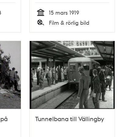
8
15 mars 1919
Tid
Film & rörlig bild
Typ
 på
Tunnelbana till Vällingby