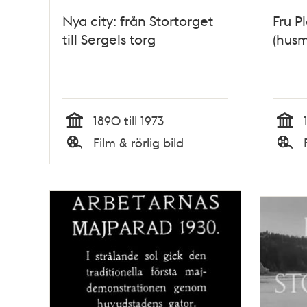
Nya city: från Stortorget
Fru P
till Sergels torg
(husm
1890 till 1973
Tid
Tid
Film & rörlig bild
Typ
Typ