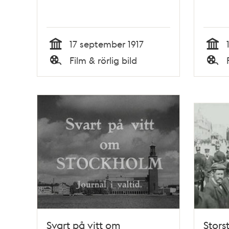
17 september 1917
Tid
Tid
Film & rörlig bild
Typ
Typ
Svart på vitt om
Stors