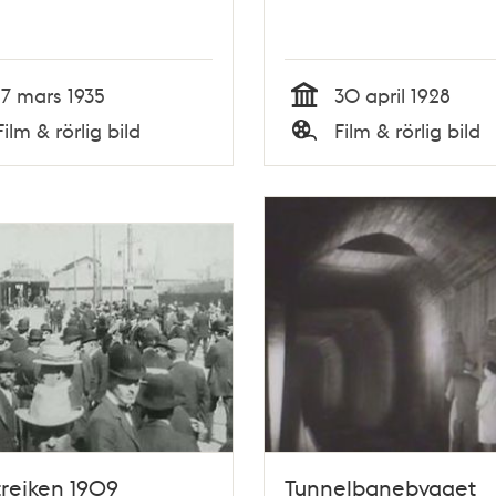
17 mars 1935
30 april 1928
Tid
Film & rörlig bild
Film & rörlig bild
Typ
trejken 1909
Tunnelbanebygget