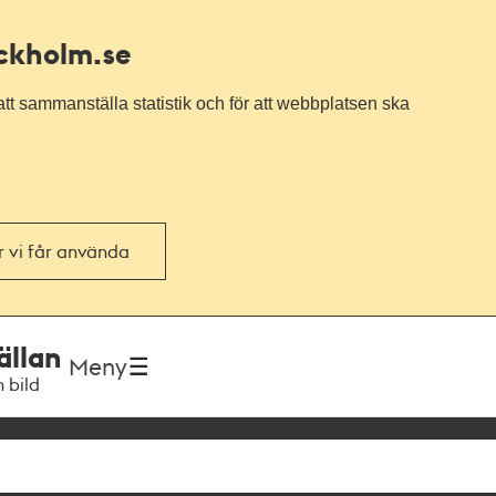
ockholm.se
tt sammanställa statistik och för att webbplatsen ska
or vi får använda
ällan
Meny
h bild