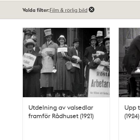
Totalt
Valda filter:
Film & rörlig bild
38
träffar
Utdelning av valsedlar
Upp t
framför Rådhuset (1921)
(1924)