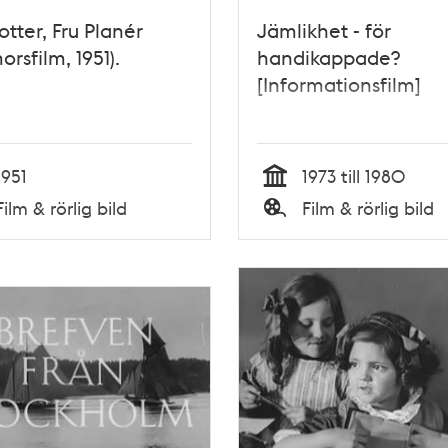
lotter, Fru Planér
Jämlikhet - för
orsfilm, 1951).
handikappade?
[Informationsfilm]
1951
1973 till 1980
Tid
Film & rörlig bild
Film & rörlig bild
Typ