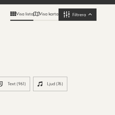
Visa karta
Visa lista
Filtrera
Filtrera
Text
(
961
)
Ljud
(
76
)