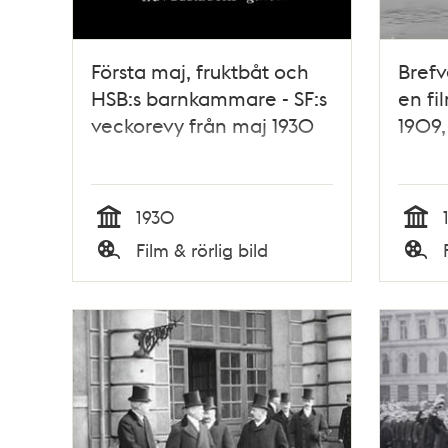
Första maj, fruktbåt och
Brefv
HSB:s barnkammare - SF:s
en f
veckorevy från maj 1930
1909,
1930
Tid
Tid
Film & rörlig bild
Typ
Typ