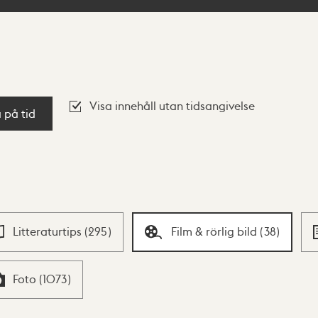
Visa innehåll utan tidsangivelse
a på tid
Litteraturtips
(
295
)
Film & rörlig bild
(
38
)
Foto
(
1073
)