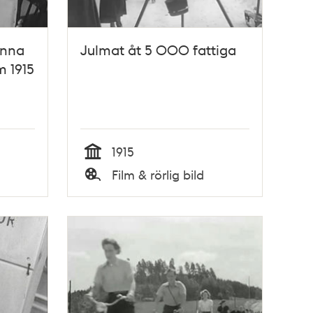
Anna
Julmat åt 5 000 fattiga
m 1915
1915
Tid
Film & rörlig bild
Typ