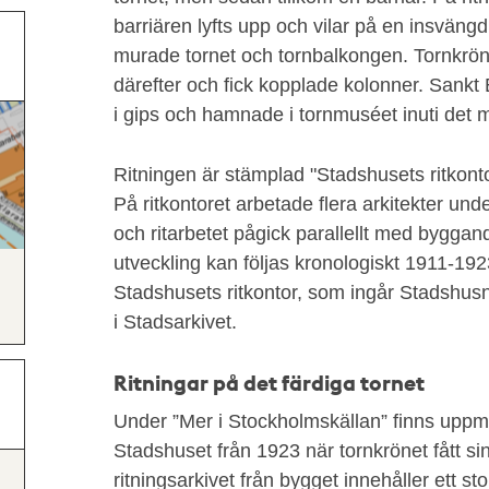
barriären lyfts upp och vilar på en insväng
murade tornet och tornbalkongen. Tornkrön
därefter och fick kopplade kolonner. Sankt 
i gips och hamnade i tornmuséet inuti det 
Ritningen är stämplad "Stadshusets ritkont
På ritkontoret arbetade flera arkitekter un
och ritarbetet pågick parallellt med bygg
utveckling kan följas kronologiskt 1911-1923
Stadshusets ritkontor, som ingår Stadshus
i Stadsarkivet.
Ritningar på det färdiga tornet
Under ”Mer i Stockholmskällan” finns uppmä
Stadshuset från 1923 när tornkrönet fått sin 
ritningsarkivet från bygget innehåller ett sto