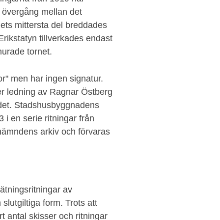
d övergång mellan det
ets mittersta del breddades
Erikstatyn tillverkades endast
murade tornet.
or" men har ingen signatur.
der ledning av Ragnar Östberg
andet. Stadshusbyggnadens
 i en serie ritningar från
nämndens arkiv och förvaras
tningsritningar av
slutgiltiga form. Trots att
rt antal skisser och ritningar