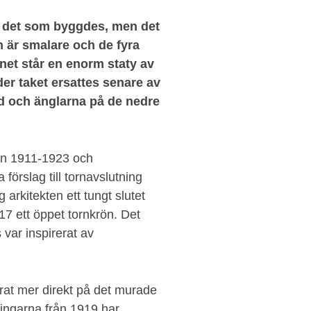
r det som byggdes, men det
n är smalare och de fyra
net står en enorm staty av
er taket ersattes senare av
d och änglarna på de nedre
en 1911-1923 och
förslag till tornavslutning
arkitekten ett tungt slutet
7 ett öppet tornkrön. Det
 var inspirerat av
erat mer direkt på det murade
ningarna från 1919 har