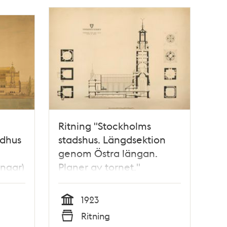
Ritning "Stockholms
ådhus
stadshus. Längdsektion
genom Östra längan.
ingar)
Planer av tornet."
(uppmätningsritning 1923)
1923
Tid
Ritning