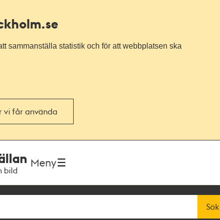
ockholm.se
tt sammanställa statistik och för att webbplatsen ska
or vi får använda
ällan
Meny
h bild
Sök