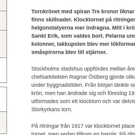
Tornkrönet med spiran Tre kronor likna
finns skillnader. Klocktornet på ritninge
helgonstatyerna mer indragna. Mitt i krö
Sankt Erik, som valdes bort. Pelarna und
kolonner, takkupolen blev mer lökforma
småspirorna blev till stjärnor.
Stockholms stadshus uppfördes mellan år
chefsarkitekten Ragnar Östberg gjorde olika 
under byggnadstiden. Från början tänkte sig 
krön, men han ändrade sig och föreslog 191
utformades som ett klocktorn och var delvis
Storkyrkans torn.
På ritningar från 1917 var klocktornet plac
tornet, men sedan tillkom en barriär. På rit