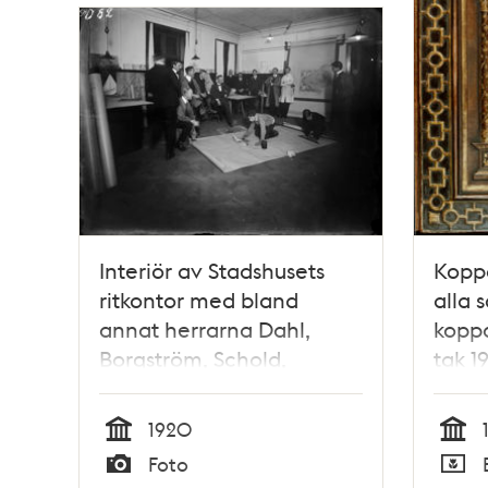
Interiör av Stadshusets
Koppa
ritkontor med bland
alla 
annat herrarna Dahl,
koppa
Borgström, Schold,
tak 1
Nordgren, Karlsson,
Hawerman och
1920
Wernstedt, med
Tid
Tid
Foto
springpojkarna Persson