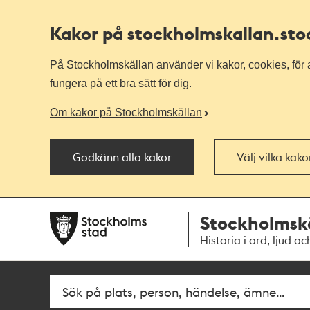
Kakor på stockholmskallan
.st
På Stockholmskällan använder vi kakor, cookies, för a
fungera på ett bra sätt för dig.
Om kakor på Stockholmskällan
Godkänn alla kakor
Välj vilka kak
Till
Till
Stockholmsk
navigationen
huvudinnehållet
Historia i ord, ljud oc
Fritextsök