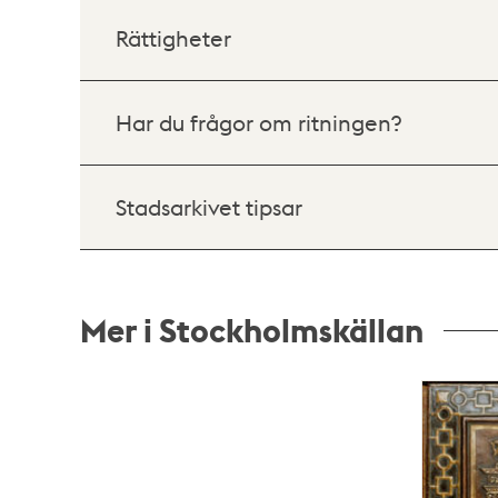
Rättigheter
Har du frågor om ritningen?
Stadsarkivet tipsar
Mer i Stockholmskällan
Relaterade
poster
och
teman