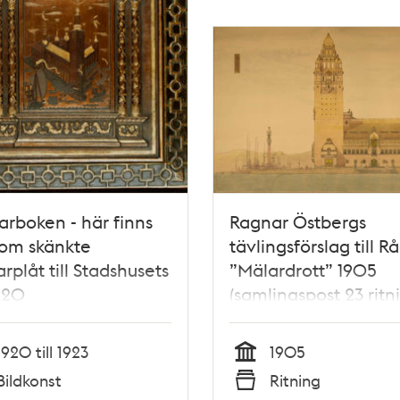
rboken - här finns
Ragnar Östbergs
som skänkte
tävlingsförslag till R
rplåt till Stadshusets
”Mälardrott” 1905
920
(samlingspost 23 ritn
1920 till 1923
1905
Tid
Bildkonst
Ritning