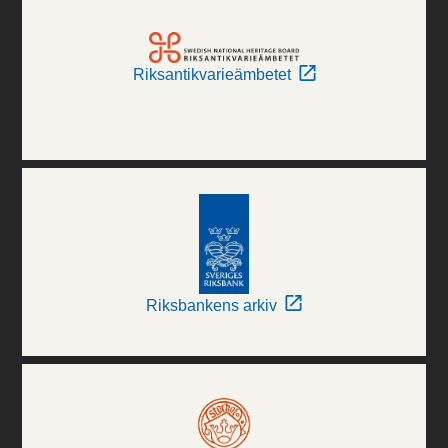
Riksantikvarieämbetet
Riksbankens arkiv