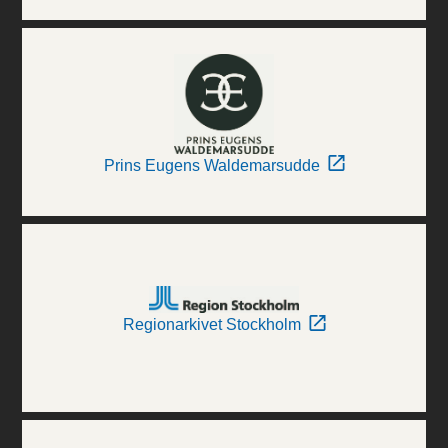
Prins Eugens Waldemarsudde
Regionarkivet Stockholm