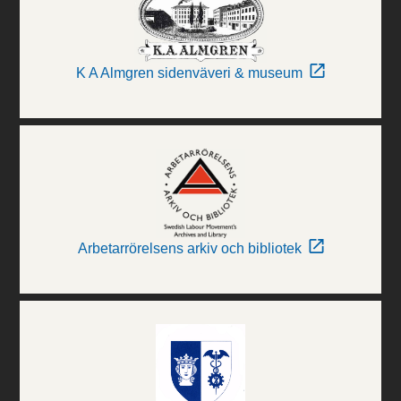
K A Almgren sidenväveri & museum
Arbetarrörelsens arkiv och bibliotek