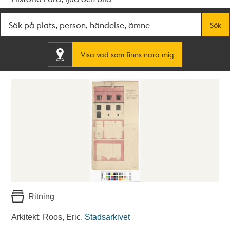
Fritextsök
Sök
Visa vad som finns nära mig
Ritning
Arkitekt: Roos, Eric.
Stadsarkivet