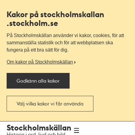
Kakor på stockholmskallan
.stockholm.se
På Stockholmskällan använder vi kakor, cookies, för att
sammanställa statistik och för att webbplatsen ska
fungera på ett bra sätt för dig.
Om kakor på Stockholmskällan
Godkänn alla kakor
Välj vilka kakor vi får använda
Till
Till
Stockholmskällan
navigationen
huvudinnehållet
Historia i ord, ljud och bild