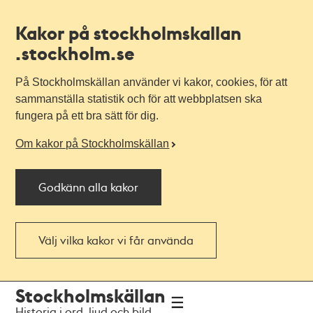
Kakor på stockholmskallan
.stockholm.se
På Stockholmskällan använder vi kakor, cookies, för att
sammanställa statistik och för att webbplatsen ska
fungera på ett bra sätt för dig.
Om kakor på Stockholmskällan
Godkänn alla kakor
Välj vilka kakor vi får använda
Till
Till
Stockholmskällan
navigationen
huvudinnehållet
Historia i ord, ljud och bild