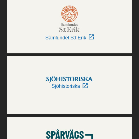
Samfundet S:t Erik
Sjöhistoriska