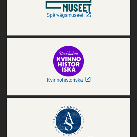
Spårvägsmuseet
Kvinnohistoriska