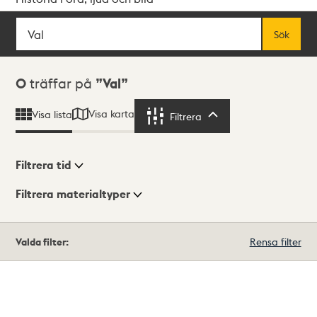
Sök
Fritextsök
Sök
Sökresultat
0
träffar på
Val
Visa karta
Visa lista
Filtrera
Filtrera
Filtrera tid
Filtrera materialtyper
Visningsläge
Totalt
Valda filter:
Rensa filter
0
träffar
Lista
Karta