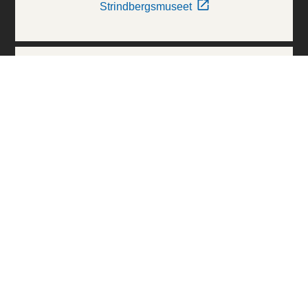
Strindbergsmuseet
Thielska Galleriet
Världskulturmuseerna