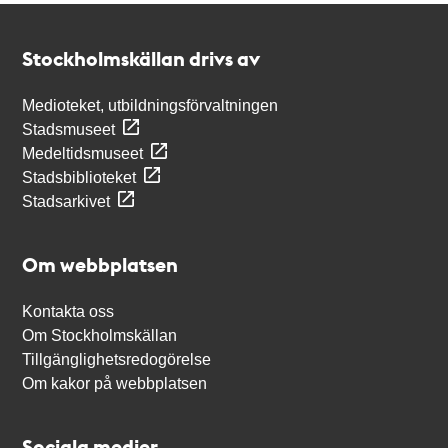
Kontakt
Stockholmskällan
Stockholmskällan drivs av
Medioteket, utbildningsförvaltningen
Stadsmuseet
Medeltidsmuseet
Stadsbiblioteket
Stadsarkivet
Om webbplatsen
Kontakta oss
Om Stockholmskällan
Tillgänglighetsredogörelse
Om kakor på webbplatsen
Sociala medier