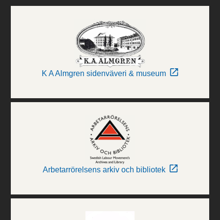
K A Almgren sidenväveri & museum
Arbetarrörelsens arkiv och bibliotek