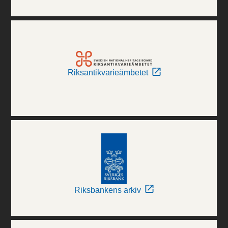
Riksantikvarieämbetet
Riksbankens arkiv