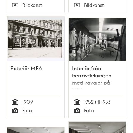
Tid
Tid
Bildkonst
Bildkonst
Typ
Typ
Exteriör MEA
Interiör från
herravdelningen
med kavajer på
MEA
1909
1952 till 1953
Tid
Tid
Foto
Foto
Typ
Typ