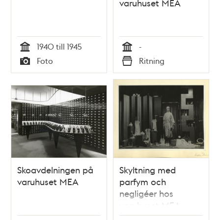
varuhuset MEA
1940 till 1945
-
Tid
Tid
Foto
Ritning
Typ
Typ
Skoavdelningen på
Skyltning med
varuhuset MEA
parfym och
negligéer hos
varuhuset MEA