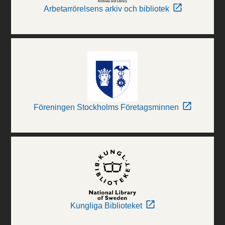
Arbetarrörelsens arkiv och bibliotek
Föreningen Stockholms Företagsminnen
Kungliga Biblioteket