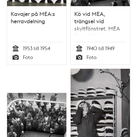
Kavajer på MEA:s
Kö vid MEA,
herravdelning
trängsel vid
skyltfönstret. MEA
låg vid Hamngatan
3 mellan 1883 och
1953 till 1954
1940 till 1949
1985
Tid
Tid
Foto
Foto
Typ
Typ