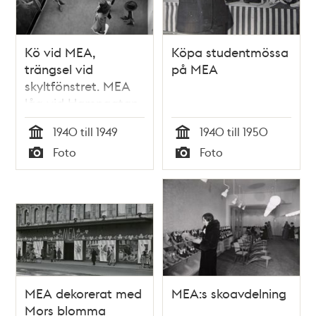
Kö vid MEA,
Köpa studentmössa
trängsel vid
på MEA
skyltfönstret. MEA
låg vid Hamngatan
3 mellan 1883 och
1940 till 1949
1940 till 1950
1985
Tid
Tid
Foto
Foto
Typ
Typ
MEA dekorerat med
MEA:s skoavdelning
Mors blomma