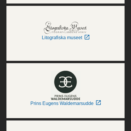
Litografiska museet
Prins Eugens Waldemarsudde