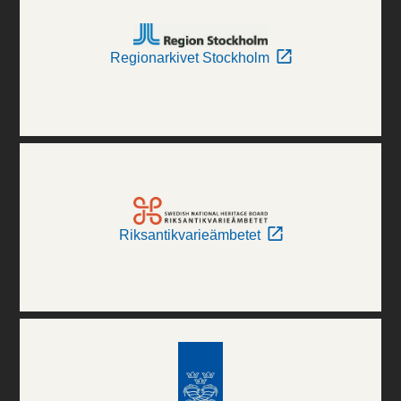
Regionarkivet Stockholm
Riksantikvarieämbetet