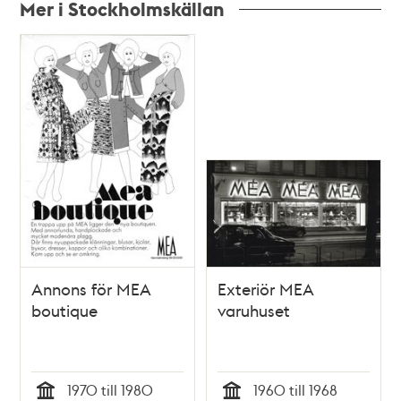
Mer i Stockholmskällan
Relaterade
poster
och
teman
Annons för MEA
Exteriör MEA
boutique
varuhuset
1970 till 1980
1960 till 1968