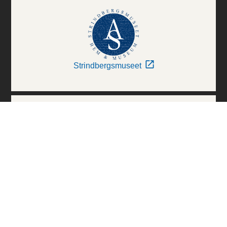
Strindbergsmuseet
Thielska Galleriet