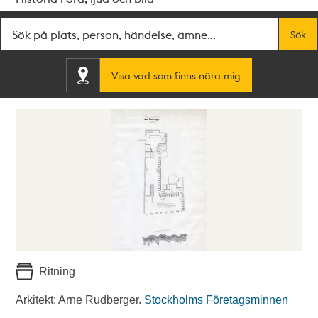
Fritextsök
Sök
Visa vad som finns nära mig
Ritning
Arkitekt: Arne Rudberger.
Stockholms Företagsminnen