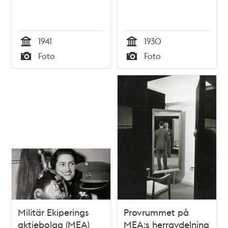
1941
1930
Tid
Tid
Foto
Foto
Typ
Typ
Militär Ekiperings
Provrummet på
aktiebolag (MEA)
MEA:s herravdelning