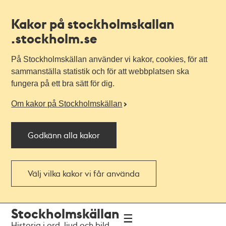
Kakor på stockholmskallan
.stockholm.se
På Stockholmskällan använder vi kakor, cookies, för att
sammanställa statistik och för att webbplatsen ska
fungera på ett bra sätt för dig.
Om kakor på Stockholmskällan
Godkänn alla kakor
Välj vilka kakor vi får använda
Till
Till
Stockholmskällan
navigationen
huvudinnehållet
Historia i ord, ljud och bild