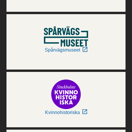
Spårvägsmuseet
Kvinnohistoriska