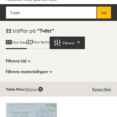
Sök
Fritextsök
Sök
Sökresultat
22
träffar på
Tvätt
Visa karta
Visa lista
Filtrera
Filtrera
Filtrera tid
Filtrera materialtyper
Visningsläge
Totalt
Valda filter:
Ritning
Rensa filter
22
träffar
Lista
Karta