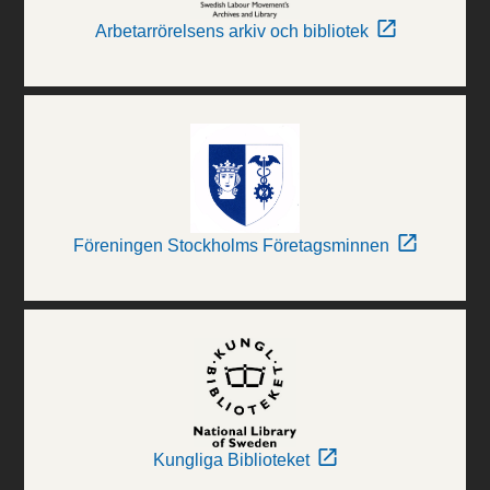
Arbetarrörelsens arkiv och bibliotek
Föreningen Stockholms Företagsminnen
Kungliga Biblioteket