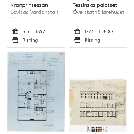
Kronprinsessan
Tessinska palatset,
Lovisas Vårdanstalt
Överståthållarehuset
för sjuka barn -
ritning 1897
5 maj 1897
1773 till 1800
Tid
Tid
Ritning
Ritning
Typ
Typ