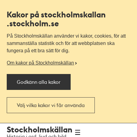
Kakor på stockholmskallan
.stockholm.se
På Stockholmskällan använder vi kakor, cookies, för att
sammanställa statistik och för att webbplatsen ska
fungera på ett bra sätt för dig.
Om kakor på Stockholmskällan
Godkänn alla kakor
Välj vilka kakor vi får använda
Till
Till
Stockholmskällan
navigationen
huvudinnehållet
Historia i ord, ljud och bild