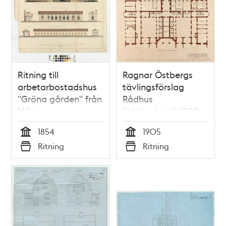
Ritning till
Ragnar Östbergs
arbetarbostadshus
tävlingsförslag
"Gröna gården" från
Rådhus
1854
”Mälardrott” 1905,
tillägg fullständigt
1854
1905
fängelse, plan
Tid
Tid
Ritning
Ritning
källar- och
Typ
Typ
bottenvåning