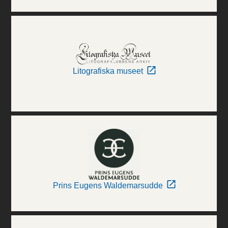
Litografiska museet
Prins Eugens Waldemarsudde