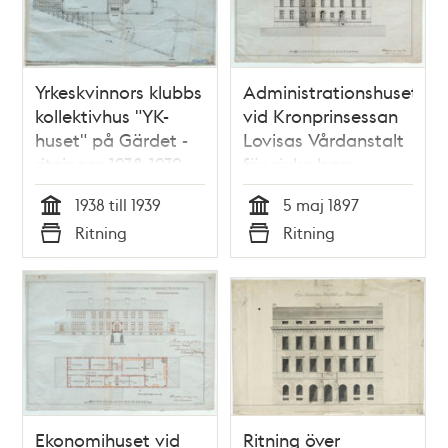
Yrkeskvinnors klubbs
Administrationshuset
kollektivhus "YK-
vid Kronprinsessan
huset" på Gärdet -
Lovisas Vårdanstalt
ritningar 1938-1939
för sjuka barn -
ritning 1897
1938 till 1939
5 maj 1897
Tid
Tid
Ritning
Ritning
Typ
Typ
Ekonomihuset vid
Ritning över