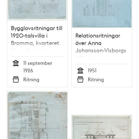
Bygglovsritningar till
1920-talsvilla i
Relationsritningar
Bromma, kvarteret
över Anna
Vapenhuset 4
Johansson-Visborgs
(dåvarande
stiftelses
11 september
stadsägan
bostadshus i
Tid
1926
1951
Beckomberga 7)
Kristineberg 1952
Tid
Ritning
Ritning
Typ
Typ