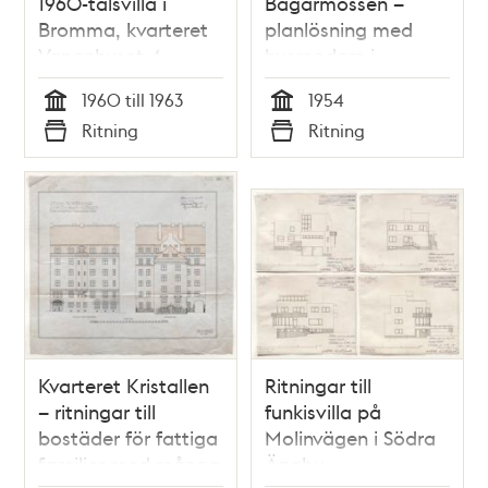
1960-talsvilla i
Bagarmossen –
Bromma, kvarteret
planlösning med
Vapenhuset 4
husmodern i
centrum
1960 till 1963
1954
Tid
Tid
Ritning
Ritning
Typ
Typ
Kvarteret Kristallen
Ritningar till
– ritningar till
funkisvilla på
bostäder för fattiga
Molinvägen i Södra
familjer med många
Ängby