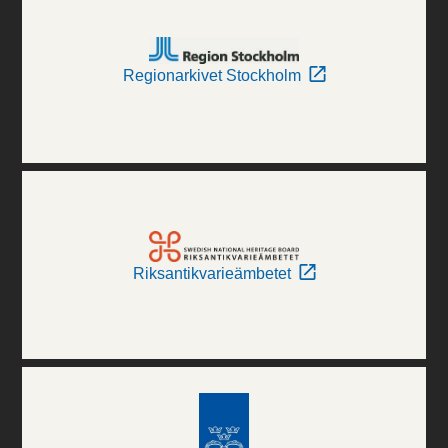
Regionarkivet Stockholm
Riksantikvarieämbetet