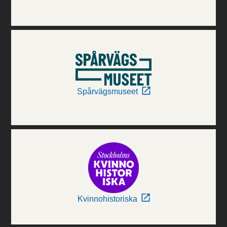
Spårvägsmuseet
Kvinnohistoriska