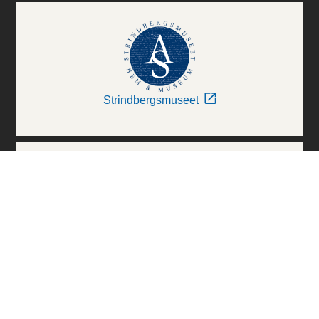
Strindbergsmuseet
Thielska Galleriet