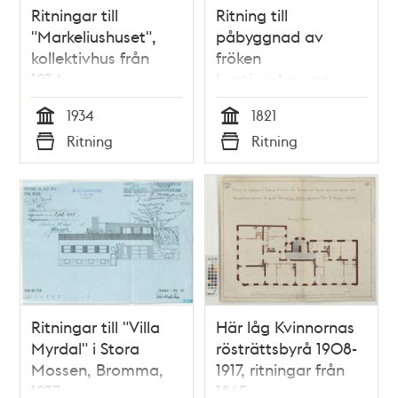
Ritningar till
Ritning till
"Markeliushuset",
påbyggnad av
kollektivhus från
fröken
1934
Lantingshausens
hus på Blasieholmen
1934
1821
1821
Tid
Tid
Ritning
Ritning
Typ
Typ
Ritningar till "Villa
Här låg Kvinnornas
Myrdal" i Stora
rösträttsbyrå 1908-
Mossen, Bromma,
1917, ritningar från
1937
1865