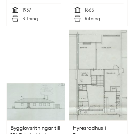
1937
1865
Tid
Tid
Ritning
Ritning
Typ
Typ
Bygglovsritningar till
Hyresradhus i