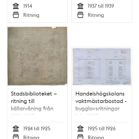
barn
1914
1937 till 1939
Tid
Tid
Ritning
Ritning
Typ
Typ
Stadsbiblioteket –
Handelshögskolans
ritning till
vaktmästarbostad -
källarvåning från
bygglovsritningar
1924-1925
från 1925
1924 till 1925
1925 till 1926
Tid
Tid
Ritning
Ritning