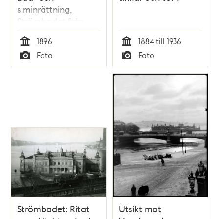
siminrättning,
Strömbadet från
Norra
1896
1884 till 1936
Riddarholmshamnen
Tid
Tid
Foto
Foto
Typ
Typ
Strömbadet: Ritat
Utsikt mot