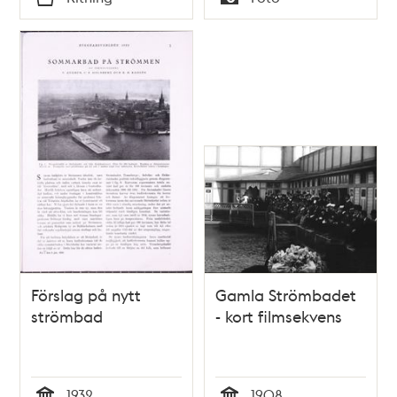
Typ
Typ
Förslag på nytt
Gamla Strömbadet
strömbad
- kort filmsekvens
1932
1908