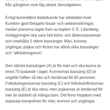
från gångbron som låg utmed Järnvägsbron.
Enligt kommitténs betänkande har arkitekten Axel
Kumlien gjort förlagets fasad- och sektionsritningar,
medan planerna tagits fram av kapten V. E. Lilienberg.
Anläggningen ska vara helt köns- och åldersseparerad
och innehålla 5 större bassänger. Män, kvinnor,
ynglingar, pojkar och flickor har alltså olika bassänger
och ”afklädningsrum”.
Den största bassängen (A) är för män och ska kunna ta
emot 75 badande i taget. Kvinnornas bassäng (D) är
ungefär häften så stor och beräknad för 60 personer.
Folkskolegossarnas bassäng (C) och folkskoleflickornas
bassäng (E) är lika stora, men pojkarnas är beräknad för
mer än dubbelt så många barn. Det finns hopptorn med
separata trampoliner för män, kvinnor och ynglingar.