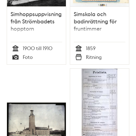
Simhoppsuppvisning
Simskola och
från Strömbadets
badinrättning för
hopptorn
fruntimmer
1900 till 1910
1859
Tid
Tid
Foto
Ritning
Typ
Typ