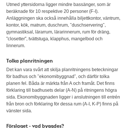
Utmed yttersidorna ligger mindre bassänger, som är
beräknade för 10 respektive 20 personer (F-I).
Anläggningen ska också innehålla biljettkontor, väntrum,
kontor, kök, matrum, duschrum, "duschservering",
gymnastiksal, lärarrum, lärarinnerum, rum för dräng,
”closetter”, tvättstuga, klapphus, mangelbod och
linnerum.
Tolka planritningen
Det kan vara svårt att skilja planritningens beteckningar
för badhus och "ekonomibyggnad", och därför tolka
planen fel. Båda är märkta från A och framåt. Det finns
förklaring till badhusets delar (A-N) på ritningens högra
sida. Ekonomibyggnaden ligger i anslutningen till entrén
från bron och förklaring för dessa rum (A-I, K-P) finns på
vänster sida.
Förslaget - vad byggdes?