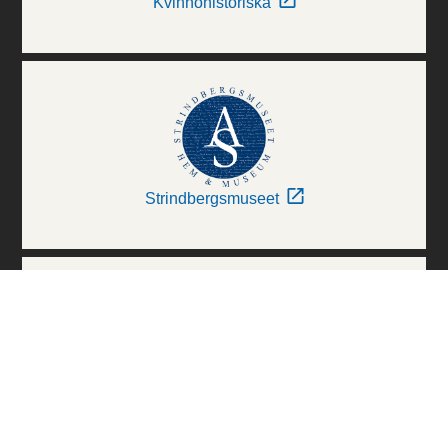
Kvinnohistoriska
Strindbergsmuseet
Thielska Galleriet