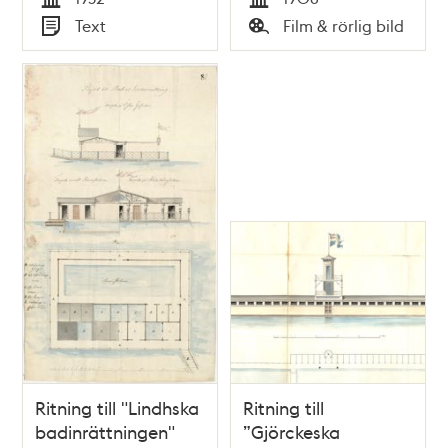
Tid
Tid
Text
Film & rörlig bild
Typ
Typ
Ritning till "Lindhska
Ritning till
badinrättningen"
”Gjörckeska