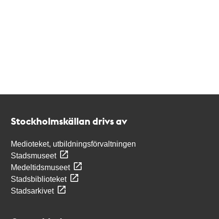
Kontakt
Stockholmskällan
Stockholmskällan drivs av
Medioteket, utbildningsförvaltningen
Stadsmuseet
Medeltidsmuseet
Stadsbiblioteket
Stadsarkivet