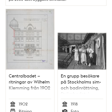
Centralbadet –
En grupp besökare
ritningar av Wilhelm
på Stockholms sim-
Klemming från 1902
och badinrättning,
Strömbadet, i
Riddarfjärden
1902
1918
Tid
Tid
Ritning
Foto