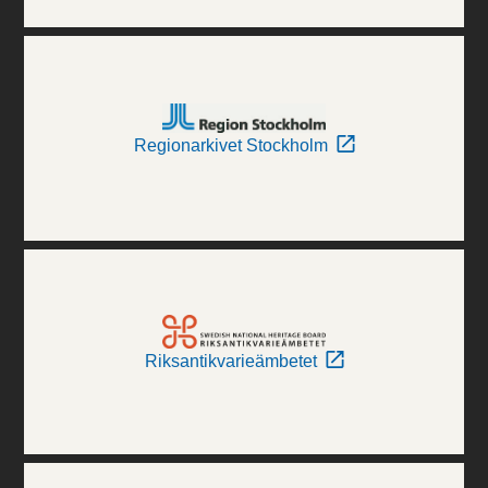
Regionarkivet Stockholm
Riksantikvarieämbetet