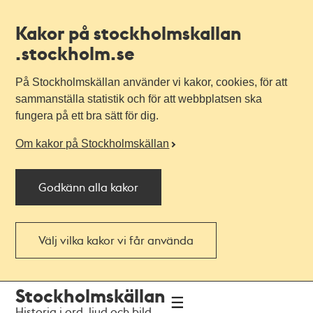
Kakor på stockholmskallan
.stockholm.se
På Stockholmskällan använder vi kakor, cookies, för att
sammanställa statistik och för att webbplatsen ska
fungera på ett bra sätt för dig.
Om kakor på Stockholmskällan
Godkänn alla kakor
Välj vilka kakor vi får använda
Till
Till
Stockholmskällan
navigationen
huvudinnehållet
Historia i ord, ljud och bild