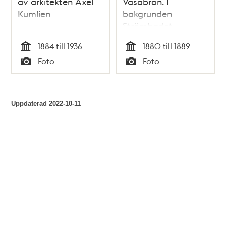
av arkitekten Axel
Vasabron. I
Kumlien
bakgrunden
Strömbadet
1884 till 1936
1880 till 1889
Tid
Tid
Foto
Foto
Typ
Typ
Uppdaterad
2022-10-11