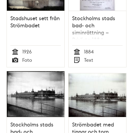
Stadshuset sett från
Stockholms stads
Strömbadet
bad- och
siminrättning –
Prislista 1884
1926
1884
Tid
Tid
Foto
Text
Typ
Typ
Stockholms stads
Strömbadet med
bad- och
tinnar och torn