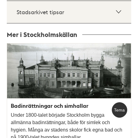
Stadsarkivet tipsar
Mer i Stockholmskällan
Relaterade
poster
och
teman
Badinrättningar och simhallar
Tema
Under 1800-talet började Stockholm bygga
allmänna badinrättningar, både för simlek och
hygien. Många av stadens skolor fick egna bad och
på 1900-talet byggdes simhallar.