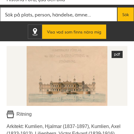
Fritextsök
Sök
Visa vad som finns nära mig
Ritning
Arkitekt: Kumlien, Hjalmar (1837-1897), Kumlien, Axel
(1833-1913), Lilienberg, Victor Edvard (1839-1916).