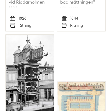
vid Riddarholmen
badinrättningen”
1826
vid norra
Riddarholmen 1844
1826
1844
Tid
Tid
Ritning
Ritning
Typ
Typ