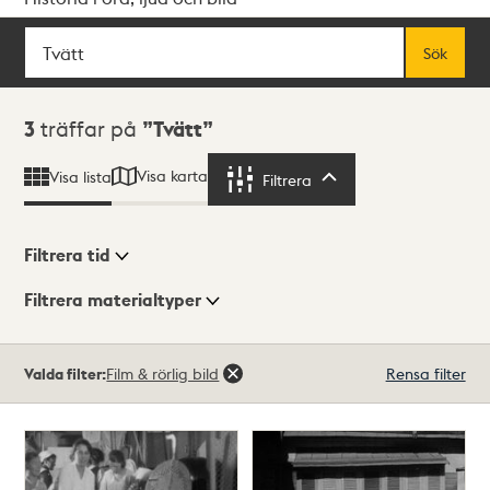
Sök
Fritextsök
Sök
Sökresultat
3
träffar på
Tvätt
Visa karta
Visa lista
Filtrera
Filtrera
Filtrera tid
Filtrera materialtyper
Visningsläge
Totalt
Valda filter:
Film & rörlig bild
Rensa filter
3
träffar
Lista
Karta