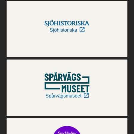
Sjöhistoriska
Spårvägsmuseet