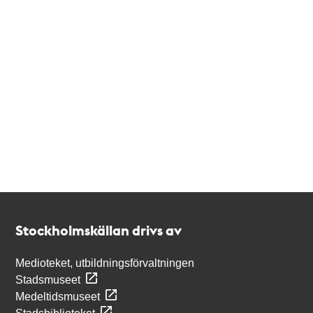
Kontakt
Stockholmskällan
Stockholmskällan drivs av
Medioteket, utbildningsförvaltningen
Stadsmuseet
Medeltidsmuseet