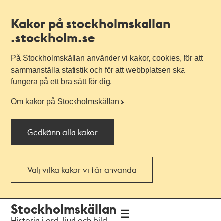
Kakor på stockholmskallan
.stockholm.se
På Stockholmskällan använder vi kakor, cookies, för att
sammanställa statistik och för att webbplatsen ska
fungera på ett bra sätt för dig.
Om kakor på Stockholmskällan
Godkänn alla kakor
Välj vilka kakor vi får använda
Till
Till
Stockholmskällan
navigationen
huvudinnehållet
Historia i ord, ljud och bild