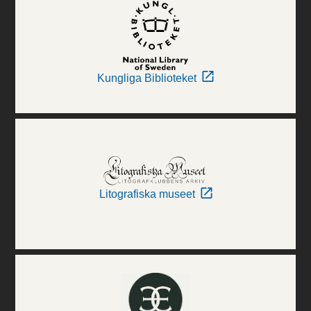
Kungliga Biblioteket
Litografiska museet