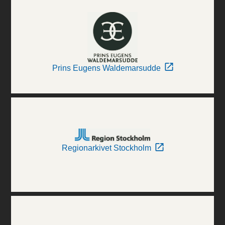
Prins Eugens Waldemarsudde
Regionarkivet Stockholm