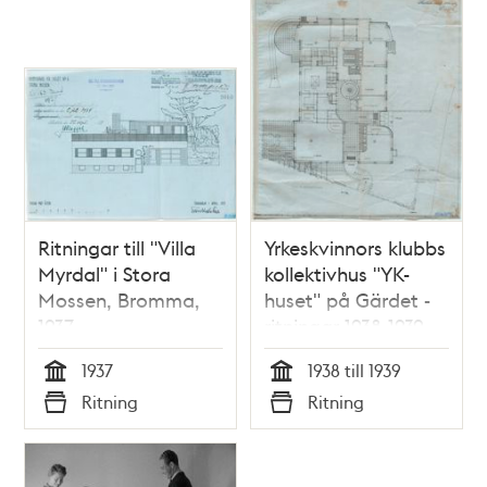
Ritningar till "Villa
Yrkeskvinnors klubbs
Myrdal" i Stora
kollektivhus "YK-
Mossen, Bromma,
huset" på Gärdet -
1937
ritningar 1938-1939
1937
1938 till 1939
Tid
Tid
Ritning
Ritning
Typ
Typ