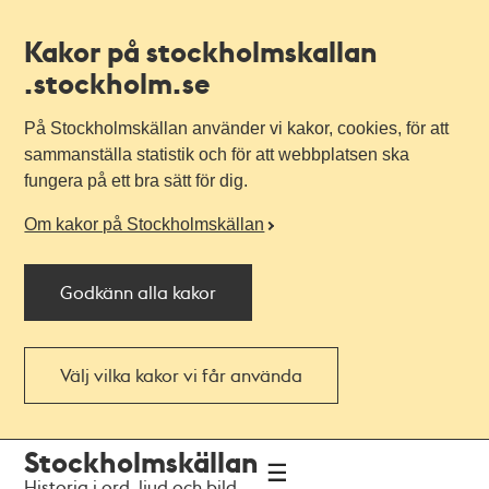
Kakor på stockholmskallan
.stockholm.se
På Stockholmskällan använder vi kakor, cookies, för att
sammanställa statistik och för att webbplatsen ska
fungera på ett bra sätt för dig.
Om kakor på Stockholmskällan
Godkänn alla kakor
Välj vilka kakor vi får använda
Till
Till
Stockholmskällan
navigationen
huvudinnehållet
Historia i ord, ljud och bild