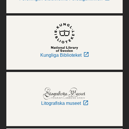
Kungliga Biblioteket
Litografiska museet