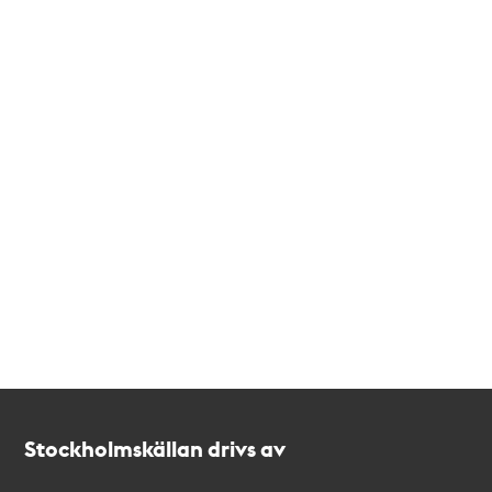
Kontakt
Stockholmskällan
Stockholmskällan drivs av