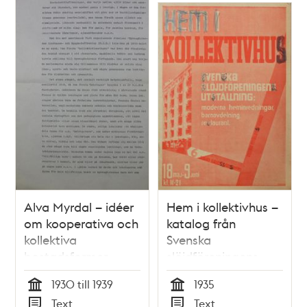
och
teman
Alva Myrdal – idéer
Hem i kollektivhus –
om kooperativa och
katalog från
kollektiva
Svenska
bostadsformer
slöjdföreningens
utställning 1935
1930 till 1939
1935
Tid
Tid
Text
Text