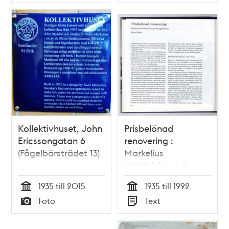
Typ
Typ
Kollektivhuset, John
Prisbelönad
Ericssongatan 6
renovering :
(Fågelbärsträdet 13)
Markelius
kollektivhus på
Kungsholmen / Britt
1935 till 2015
1935 till 1992
Wisth
Tid
Tid
Foto
Text
Typ
Typ