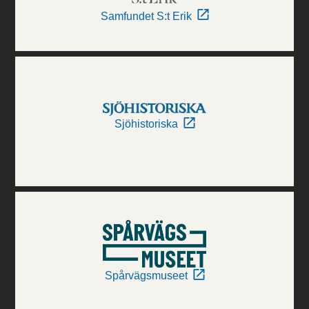
Samfundet S:t Erik
Sjöhistoriska
Spårvägsmuseet