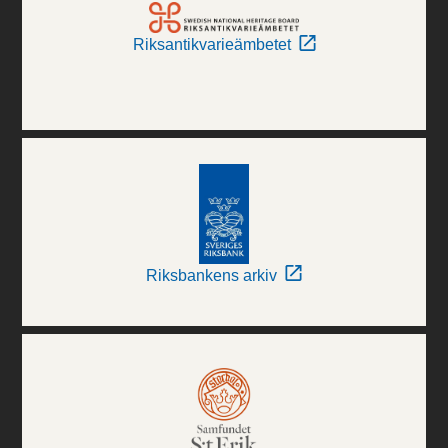
Riksantikvarieämbetet
Riksbankens arkiv