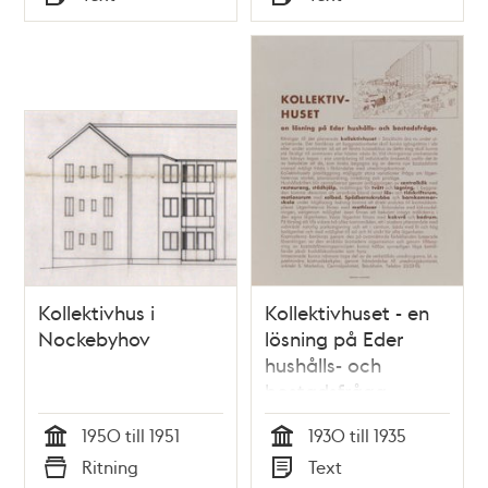
Typ
Typ
Kollektivhus i
Kollektivhuset - en
Nockebyhov
lösning på Eder
hushålls- och
bostadsfråga
1950 till 1951
1930 till 1935
Tid
Tid
Ritning
Text