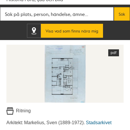
Fritextsök
Sök
Visa vad som finns nära mig
Ritning
Arkitekt: Markelius, Sven (1889-1972).
Stadsarkivet