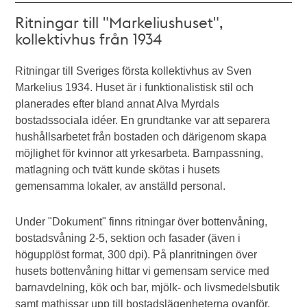
Ritningar till "Markeliushuset",
kollektivhus från 1934
Ritningar till Sveriges första kollektivhus av Sven
Markelius 1934. Huset är i funktionalistisk stil och
planerades efter bland annat Alva Myrdals
bostadssociala idéer. En grundtanke var att separera
hushållsarbetet från bostaden och därigenom skapa
möjlighet för kvinnor att yrkesarbeta. Barnpassning,
matlagning och tvätt kunde skötas i husets
gemensamma lokaler, av anställd personal.
Under "Dokument" finns ritningar över bottenvåning,
bostadsvåning 2-5, sektion och fasader (även i
högupplöst format, 300 dpi). På planritningen över
husets bottenvåning hittar vi gemensam service med
barnavdelning, kök och bar, mjölk- och livsmedelsbutik
samt mathissar upp till bostadslägenheterna ovanför.