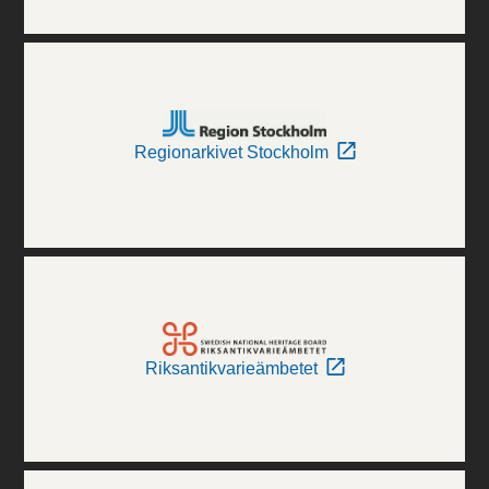
Regionarkivet Stockholm
Riksantikvarieämbetet