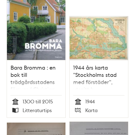
och
teman
Bara Bromma : en
1944 års karta
bok till
"Stockholms stad
trädgårdsstadens
med förstäder",
försvar / Christian
utsnitt b
Reimers
1300 till 2015
1944
Tid
Tid
Litteraturtips
Karta
Typ
Typ