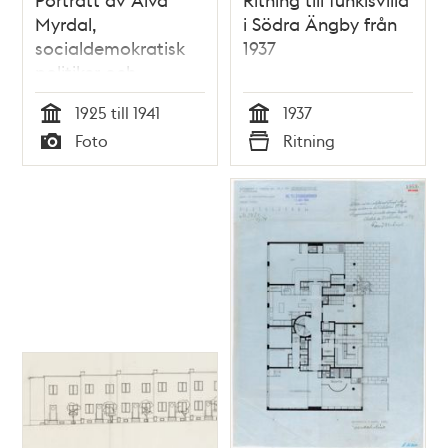
Myrdal,
i Södra Ängby från
socialdemokratisk
1937
politiker och
diplomat
1925 till 1941
1937
Tid
Tid
Foto
Ritning
Typ
Typ