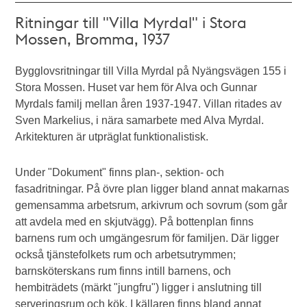
Ritningar till "Villa Myrdal" i Stora
Mossen, Bromma, 1937
Bygglovsritningar till Villa Myrdal på Nyängsvägen 155 i
Stora Mossen. Huset var hem för Alva och Gunnar
Myrdals familj mellan åren 1937-1947. Villan ritades av
Sven Markelius, i nära samarbete med Alva Myrdal.
Arkitekturen är utpräglat funktionalistisk.
Under "Dokument" finns plan-, sektion- och
fasadritningar. På övre plan ligger bland annat makarnas
gemensamma arbetsrum, arkivrum och sovrum (som går
att avdela med en skjutvägg). På bottenplan finns
barnens rum och umgängesrum för familjen. Där ligger
också tjänstefolkets rum och arbetsutrymmen;
barnsköterskans rum finns intill barnens, och
hembiträdets (märkt "jungfru") ligger i anslutning till
serveringsrum och kök. I källaren finns bland annat