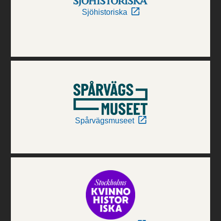
Sjöhistoriska
Spårvägsmuseet