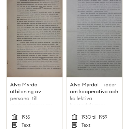
Alva Myrdal -
Alva Myrdal – idéer
utbildning av
om kooperativa och
personal till
kollektiva
storbarnkammare
bostadsformer
1935
1935
1930 till 1939
Tid
Tid
Text
Text