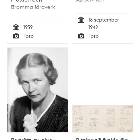
Bromma läroverk
18 september
Tid
1939
1942
Tid
Foto
Foto
Typ
Typ
Porträtt av Alva
Ritning till funkisvilla