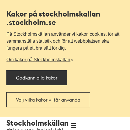
Kakor på stockholmskallan
.stockholm.se
På Stockholmskällan använder vi kakor, cookies, för att
sammanställa statistik och för att webbplatsen ska
fungera på ett bra sätt för dig.
Om kakor på Stockholmskällan
Godkänn alla kakor
Välj vilka kakor vi får använda
Till
Till
Stockholmskällan
navigationen
huvudinnehållet
Historia i ord, ljud och bild