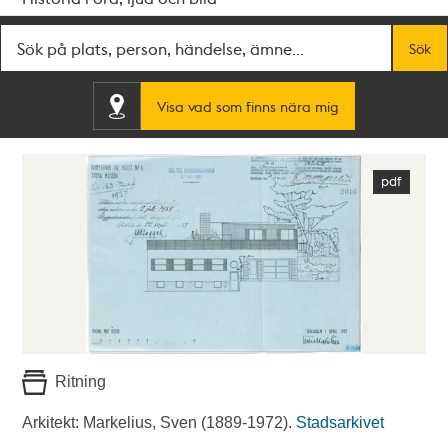
Fritextsök
Sök
Visa vad som finns nära mig
Ritning
Arkitekt: Markelius, Sven (1889-1972).
Stadsarkivet