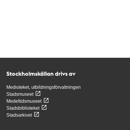
Kontakt
Stockholmskällan
Stockholmskällan drivs av
Medioteket, utbildningsförvaltningen
Stadsmuseet
Medeltidsmuseet
Stadsbiblioteket
Stadsarkivet