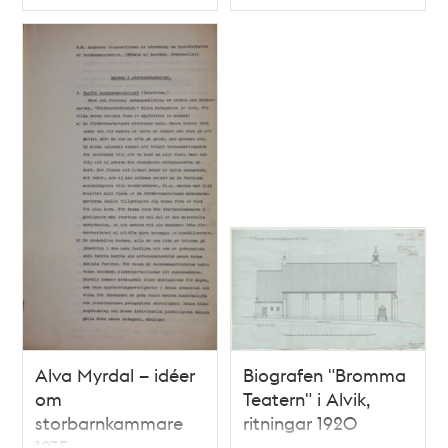
Typ
Typ
Alva Myrdal – idéer
Biografen "Bromma
om
Teatern" i Alvik,
storbarnkammare
ritningar 1920
1935