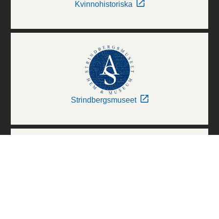
Kvinnohistoriska
Strindbergsmuseet
Thielska Galleriet