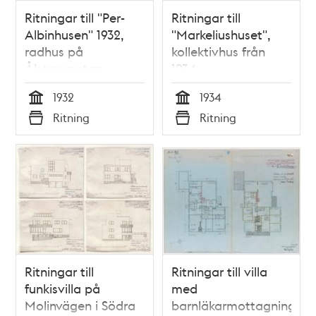
Ritningar till "Per-
Ritningar till
Albinhusen" 1932,
"Markeliushuset",
radhus på
kollektivhus från
Ålstensgatan
1934
1932
1934
Tid
Tid
Ritning
Ritning
Typ
Typ
Ritningar till
Ritningar till villa
funkisvilla på
med
Molinvägen i Södra
barnläkarmottagning