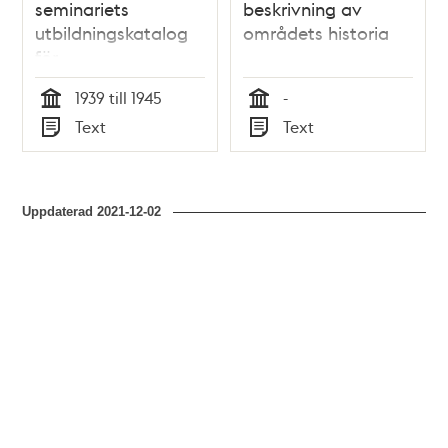
seminariets
beskrivning av
utbildningskatalog
områdets historia
för
”småbarnsfostrarinnor”
1939 till 1945
-
- 1939
Tid
Tid
Text
Text
Typ
Typ
Uppdaterad
2021-12-02