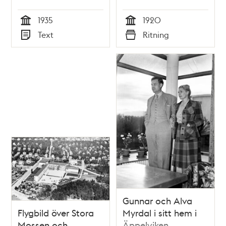
1935
1920
Tid
Tid
Text
Ritning
Typ
Typ
Gunnar och Alva
Flygbild över Stora
Myrdal i sitt hem i
Mossen och
Äppelviken