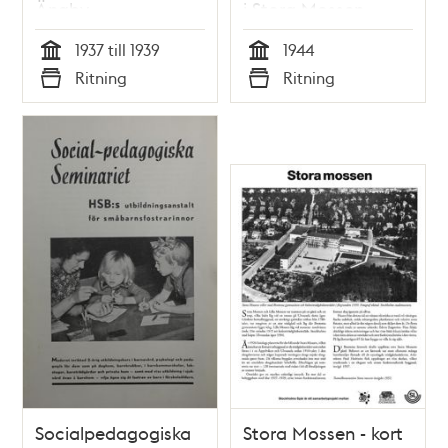
Ängby
i Stora Mossen,
Bromma, 1944
1937 till 1939
1944
Tid
Tid
Ritning
Ritning
Typ
Typ
Socialpedagogiska
Stora Mossen - kort