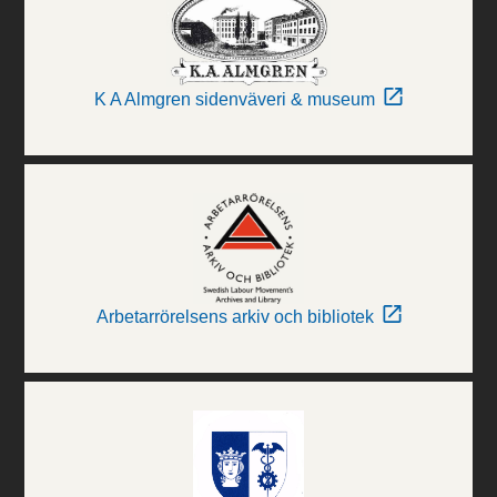
K A Almgren sidenväveri & museum
Arbetarrörelsens arkiv och bibliotek