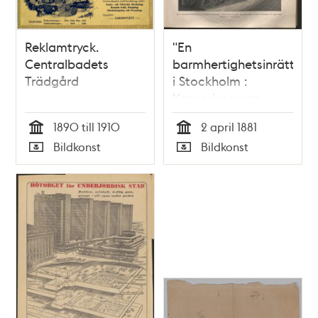
Reklamtryck.
"En
Centralbadets
barmhertighetsinrättnin
Trädgård
i Stockholm :
Kronprinsessan
Lovisas Vårdanstalt
1890 till 1910
2 april 1881
för sjuka barn" -
Tid
Tid
Bildkonst
Bildkonst
tryckt illustration
Typ
Typ
1881