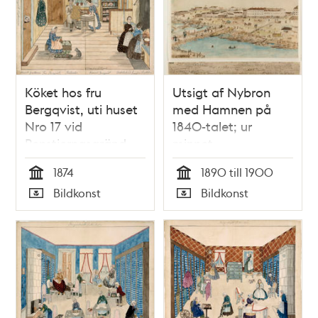
Köket hos fru
Utsigt af Nybron
Bergqvist, uti huset
med Hamnen på
Nro 17 vid
1840-talet; ur
Renstjernasgränd,
minnet
Qvarteret Kransen
1874
1890 till 1900
Tid
Tid
Bildkonst
Bildkonst
Typ
Typ