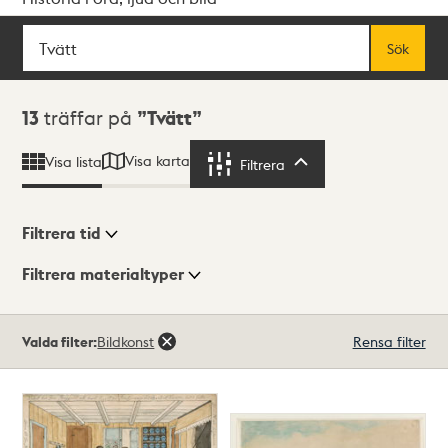
Sök
Fritextsök
Sök
Sökresultat
13
träffar på
Tvätt
Visa karta
Visa lista
Filtrera
Filtrera
Filtrera tid
Filtrera materialtyper
Visningsläge
Totalt
Valda filter:
Bildkonst
Rensa filter
13
träffar
Lista
Karta