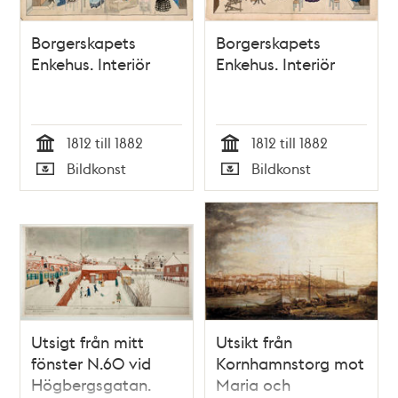
Borgerskapets
Borgerskapets
Enkehus. Interiör
Enkehus. Interiör
1812 till 1882
1812 till 1882
Tid
Tid
Bildkonst
Bildkonst
Typ
Typ
Utsigt från mitt
Utsikt från
fönster N.60 vid
Kornhamnstorg mot
Högbergsgatan.
Maria och