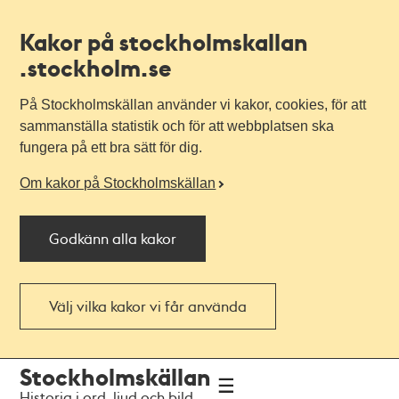
Kakor på stockholmskallan
.stockholm.se
På Stockholmskällan använder vi kakor, cookies, för att
sammanställa statistik och för att webbplatsen ska
fungera på ett bra sätt för dig.
Om kakor på Stockholmskällan
Godkänn alla kakor
Välj vilka kakor vi får använda
Till
Till
Stockholmskällan
navigationen
huvudinnehållet
Historia i ord, ljud och bild