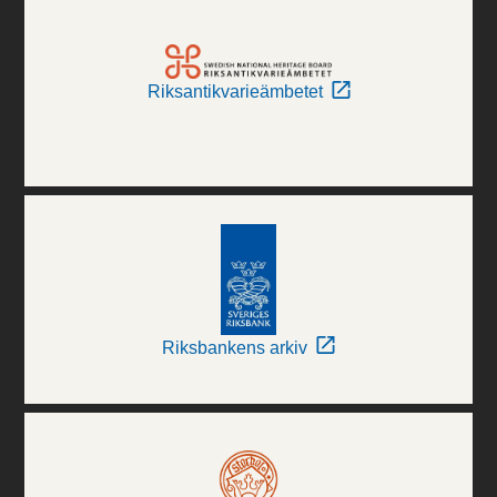
Riksantikvarieämbetet
Riksbankens arkiv