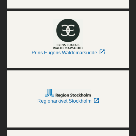
Prins Eugens Waldemarsudde
Regionarkivet Stockholm