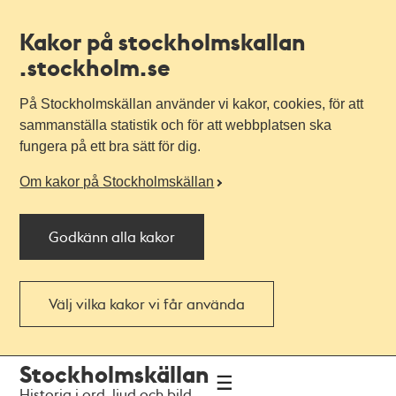
Kakor på stockholmskallan
.stockholm.se
På Stockholmskällan använder vi kakor, cookies, för att
sammanställa statistik och för att webbplatsen ska
fungera på ett bra sätt för dig.
Om kakor på Stockholmskällan
Godkänn alla kakor
Välj vilka kakor vi får använda
Till
Till
Stockholmskällan
navigationen
huvudinnehållet
Historia i ord, ljud och bild