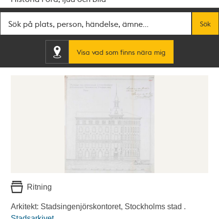
Fritextsök
Sök
Visa vad som finns nära mig
Ritning
Arkitekt: Stadsingenjörskontoret, Stockholms stad .
Stadsarkivet