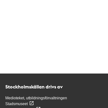
Kontakt
Stockholmskällan
Stockholmskällan drivs av
Medioteket, utbildningsförvaltningen
Stadsmuseet