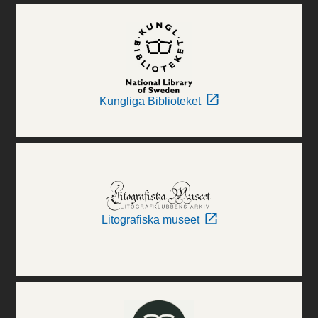
Kungliga Biblioteket
Litografiska museet