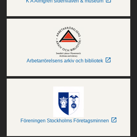
K A Almgren sidenväveri & museum
Arbetarrörelsens arkiv och bibliotek
Föreningen Stockholms Företagsminnen