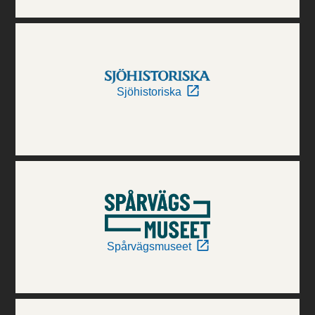
Sjöhistoriska
Spårvägsmuseet