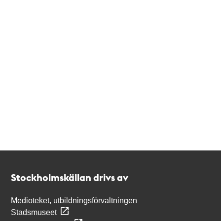
Kontakt
Stockholmskällan
Stockholmskällan drivs av
Medioteket, utbildningsförvaltningen
Stadsmuseet