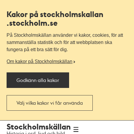
Kakor på stockholmskallan
.stockholm.se
På Stockholmskällan använder vi kakor, cookies, för att
sammanställa statistik och för att webbplatsen ska
fungera på ett bra sätt för dig.
Om kakor på Stockholmskällan
Godkänn alla kakor
Välj vilka kakor vi får använda
Till
Till
Stockholmskällan
navigationen
huvudinnehållet
Historia i ord, ljud och bild