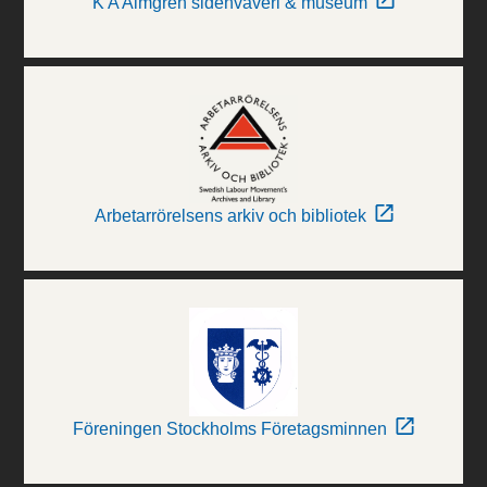
K A Almgren sidenväveri & museum
Arbetarrörelsens arkiv och bibliotek
Föreningen Stockholms Företagsminnen