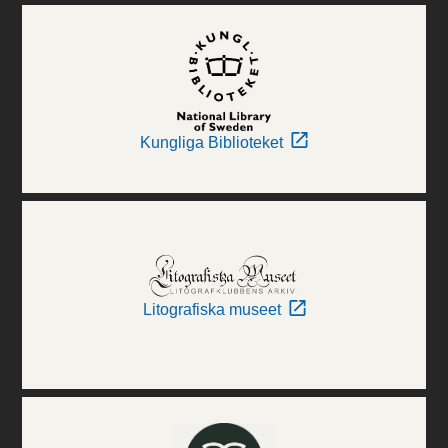
Kungliga Biblioteket
Litografiska museet