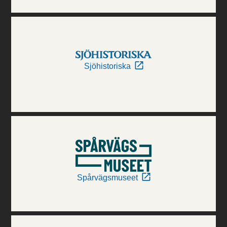
Sjöhistoriska
Spårvägsmuseet