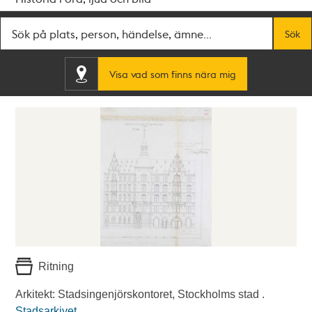
Fritextsök
Sök
Visa vad som finns nära mig
Ritning
Arkitekt: Stadsingenjörskontoret, Stockholms stad .
Stadsarkivet