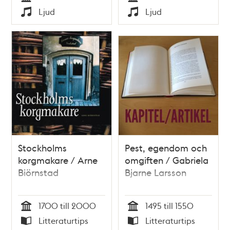
Tid
Tid
Ljud
Ljud
Typ
Typ
Stockholms
Pest, egendom och
korgmakare / Arne
omgiften / Gabriela
Biörnstad
Bjarne Larsson
1700 till 2000
1495 till 1550
Tid
Tid
Litteraturtips
Litteraturtips