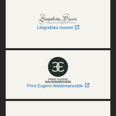
Litografiska museet
Prins Eugens Waldemarsudde