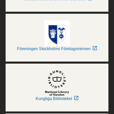
Föreningen Stockholms Företagsminnen
Kungliga Biblioteket