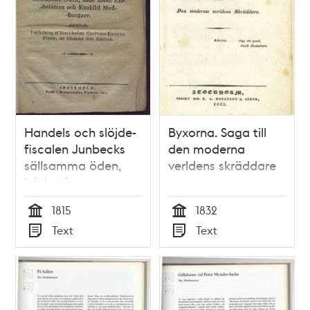
förrätta.
Handels och slöjde-
Byxorna. Saga till
fiscalen Junbecks
den moderna
sällsamma öden,
verldens skräddare
både såsom
embetsman och
1815
1832
enskild medborgare:
Tid
Tid
Text
Text
afskilldrade i
Typ
Typ
anledning af
Stockholms
garfvare-embetes
försök, att