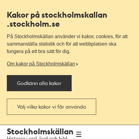
Kakor på stockholmskallan
.stockholm.se
På Stockholmskällan använder vi kakor, cookies, för att
sammanställa statistik och för att webbplatsen ska
fungera på ett bra sätt för dig.
Om kakor på Stockholmskällan
Godkänn alla kakor
Välj vilka kakor vi får använda
Till
Till
Stockholmskällan
navigationen
huvudinnehållet
Historia i ord, ljud och bild