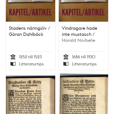
Stadens näringsliv /
Vindragare hade
Göran Dahlbäck
inte mustasch /
Harald Norbelie
1252 till 1523
1686 till 1930
Tid
Tid
Litteraturtips
Litteraturtips
Typ
Typ