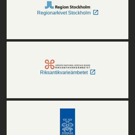
Regionarkivet Stockholm
Riksantikvarieämbetet