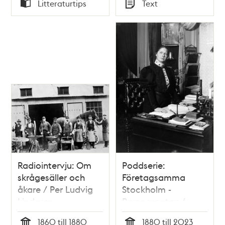
Tid
Tid
Litteraturtips
Text
Typ
Typ
Radiointervju: Om
Poddserie:
skrågesäller och
Företagsamma
åkare / Per Ludvig
Stockholm -
Lindgren
Bryggargatan 6,
Karolina Widerström
1860 till 1880
1880 till 2023