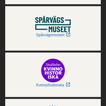
Spårvägsmuseet
Kvinnohistoriska