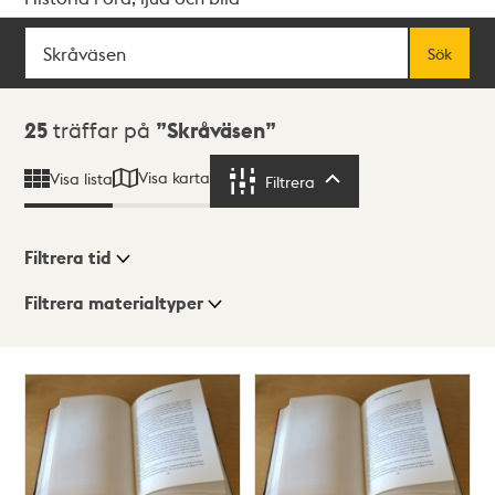
Sök
Fritextsök
Sök
Sökresultat
25
träffar på
Skråväsen
Visa karta
Visa lista
Filtrera
Filtrera
Filtrera tid
Filtrera materialtyper
Visningsläge
Totalt
25
träffar
Lista
Karta