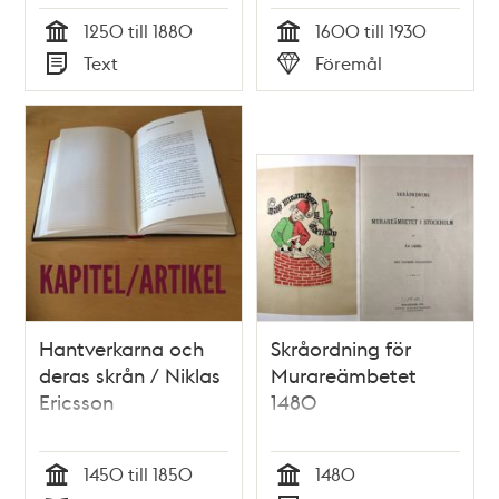
1250 till 1880
1600 till 1930
Tid
Tid
Text
Föremål
Typ
Typ
Hantverkarna och
Skråordning för
deras skrån / Niklas
Murareämbetet
Ericsson
1480
1450 till 1850
1480