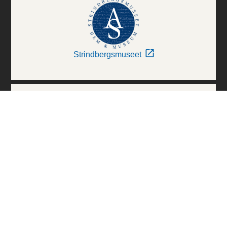
Strindbergsmuseet
Thielska Galleriet