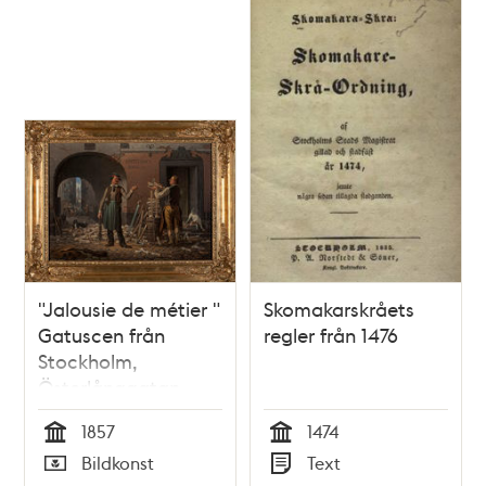
"Jalousie de métier "
Skomakarskråets
Gatuscen från
regler från 1476
Stockholm,
Österlånggatan
invid Stora
1857
1474
Hoparegränd.
Tid
Tid
Bildkonst
Text