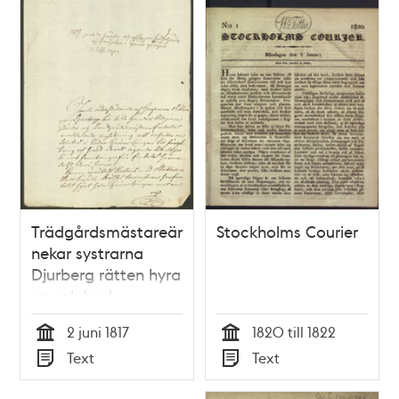
Trädgårdsmästareämbetet
Stockholms Courier
nekar systrarna
Djurberg rätten hyra
en salubod
2 juni 1817
1820 till 1822
Tid
Tid
Text
Text
Typ
Typ