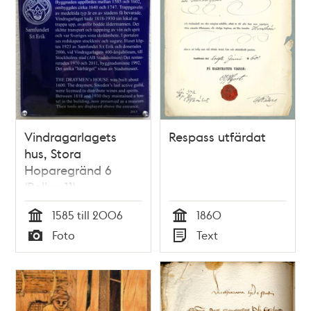
Vindragarlagets
Respass utfärdat
hus, Stora
Hoparegränd 6
(Pollux 11)
1585 till 2006
1860
Tid
Tid
Foto
Text
Typ
Typ