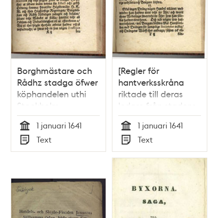
Borghmästare och
[Regler för
Rådhz stadga öfwer
hantverksskråna
köphandelen uthi
riktade till deras
Stockholm.
ledare från stadens
styrelse] Instruction
1 januari 1641
1 januari 1641
och underrättelse,
Tid
Tid
Text
Text
hwarefter
Typ
Typ
Åldermännerne och
Bijsiittierne uthi
köphandels gillen
skola sit antagne
åldermanne och
bijsittiare embete