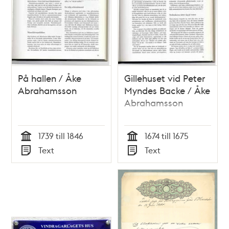
åtkomma sista
skärfven.
På hallen / Åke
Gillehuset vid Peter
Abrahamsson
Myndes Backe / Åke
Abrahamsson
1739 till 1846
1674 till 1675
Tid
Tid
Text
Text
Typ
Typ