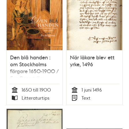
Den blå handen :
När läkare blev ett
om Stockholms
yrke, 1496
färgare 1650-1900 /
Eva Bergström
1650 till 1900
1 juni 1496
Tid
Tid
Litteraturtips
Text
Typ
Typ