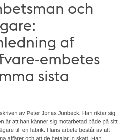
mbetsman och
gare:
anledning af
rfvare-embetes
omma sista
är skriven av Peter Jonas Junbeck. Han riktar sig
n är att han känner sig motarbetad både på sitt
gare till en fabrik. Hans arbete består av att
sina affärer och att de betalar in skatt. Han