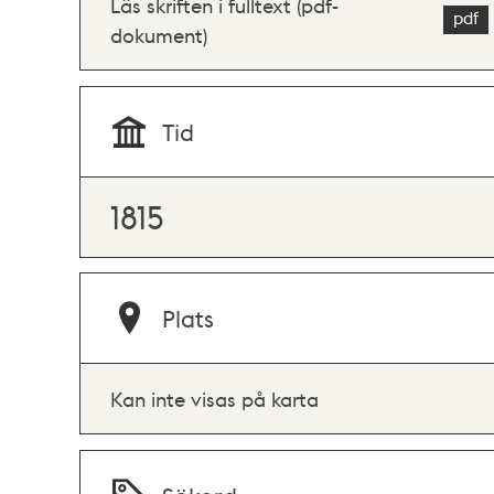
Läs skriften i fulltext (pdf-
dokument)
Tid
1815
Plats
Kan inte visas på karta