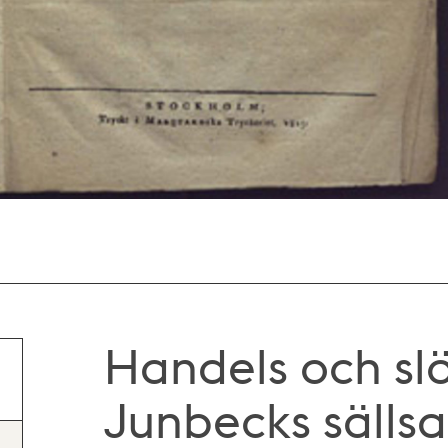
Handels och slö
Junbecks säll