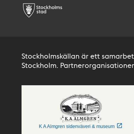
Stockholmskällan är ett samarbete
Stockholm. Partnerorganisationer 
K A Almgren sidenväveri & museum