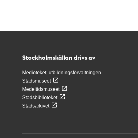
Kontakt
Stockholmskällan
Stockholmskällan drivs av
Medioteket, utbildningsförvaltningen
Stadsmuseet
Medeltidsmuseet
Stadsbiblioteket
Stadsarkivet