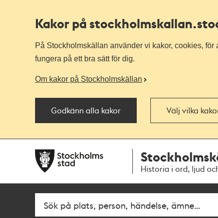
Kakor på stockholmskallan
.st
På Stockholmskällan använder vi kakor, cookies, för a
fungera på ett bra sätt för dig.
Om kakor på Stockholmskällan
Godkänn alla kakor
Välj vilka kak
Till
Till
Stockholmsk
navigationen
huvudinnehållet
Historia i ord, ljud oc
Fritextsök