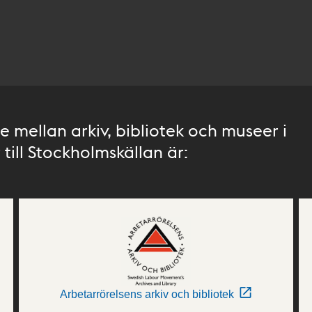
 mellan arkiv, bibliotek och museer i
till Stockholmskällan är:
Arbetarrörelsens arkiv och bibliotek