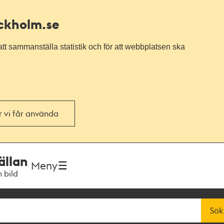
ockholm.se
tt sammanställa statistik och för att webbplatsen ska
or vi får använda
ällan
Meny
h bild
Sök