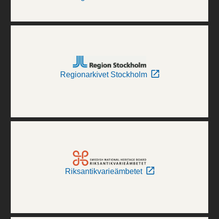
Regionarkivet Stockholm
Riksantikvarieämbetet