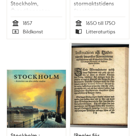
Stockholm,
stormaktstidens
Österlånggatan
Stockholm :
invid Stora
kvinnokraft i ett
1857
1650 till 1750
Hoparegränd.
skråämbete / Curt
Tid
Tid
Bildkonst
Litteraturtips
Hauffman
Typ
Typ
Stockholm :
[Regler för