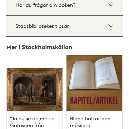
Har du frågor om boken?
Stadsbiblioteket tipsar
Mer i Stockholmskällan
Relaterade
poster
och
teman
"Jalousie de métier "
Bland hattar och
Gatuscen från
mössor i