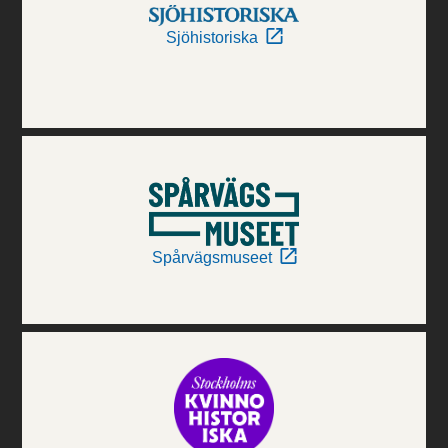
Sjöhistoriska
Spårvägsmuseet