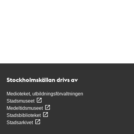
Kontakt
Stockholmskällan
Stockholmskällan drivs av
Medioteket, utbildningsförvaltningen
Stadsmuseet
Medeltidsmuseet
Stadsbiblioteket
Stadsarkivet