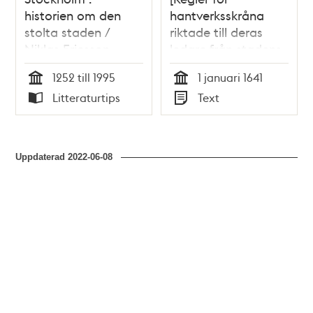
historien om den
hantverksskråna
stolta staden /
riktade till deras
Niklas Ericsson,
ledare från stadens
Magnus Hansson,
styrelse] Instruction
1252 till 1995
1 januari 1641
Christer Jörgensen
och underrättelse,
Tid
Tid
Litteraturtips
Text
hwarefter
Typ
Typ
Åldermännerne och
Bijsiittierne uthi
köphandels gillen
Uppdaterad
2022-06-08
skola sit antagne
åldermanne och
bijsittiare embete
förrätta.