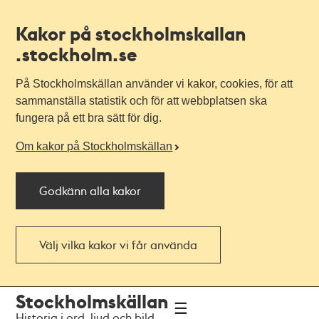
Kakor på stockholmskallan
.stockholm.se
På Stockholmskällan använder vi kakor, cookies, för att
sammanställa statistik och för att webbplatsen ska
fungera på ett bra sätt för dig.
Om kakor på Stockholmskällan
Godkänn alla kakor
Välj vilka kakor vi får använda
Till
Till
Stockholmskällan
navigationen
huvudinnehållet
Historia i ord, ljud och bild