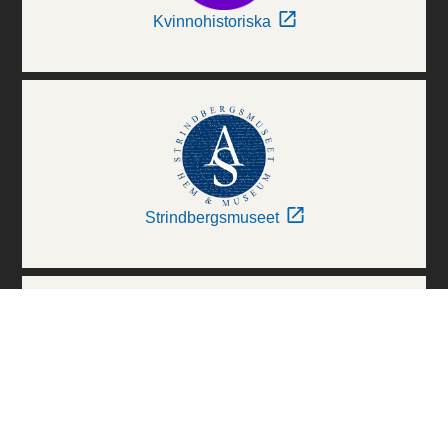
Kvinnohistoriska
Strindbergsmuseet
Thielska Galleriet