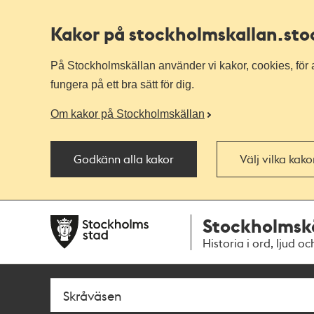
Kakor på stockholmskallan
.st
På Stockholmskällan använder vi kakor, cookies, för a
fungera på ett bra sätt för dig.
Om kakor på Stockholmskällan
Godkänn alla kakor
Välj vilka kak
Till
Till
Stockholmsk
navigationen
huvudinnehållet
Historia i ord, ljud oc
Sök
Fritextsök