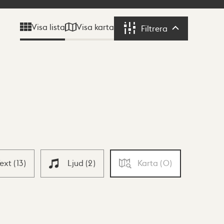
Visa karta
Visa lista
Filtrera
Filtrera
Text
(
13
)
Ljud
(
2
)
Karta
(
0
)