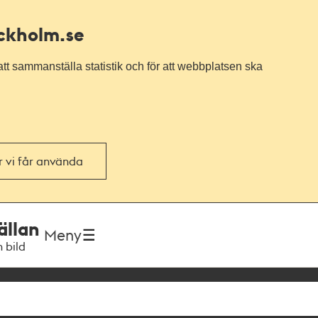
ockholm.se
tt sammanställa statistik och för att webbplatsen ska
or vi får använda
ällan
Meny
h bild