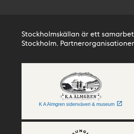
Stockholmskällan är ett samarbete
Stockholm. Partnerorganisationer 
K A Almgren sidenväveri & museum