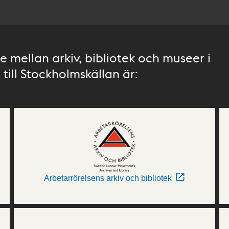
 mellan arkiv, bibliotek och museer i
till Stockholmskällan är:
Arbetarrörelsens arkiv och bibliotek