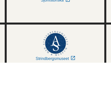
Sjöhistoriska
Strindbergsmuseet