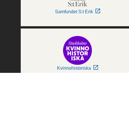
Samfundet S:t Erik
Kvinnohistoriska
Världskulturmuseerna