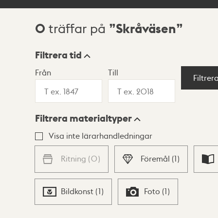
0
Skråväsen
träffar på
Sökresultat
Filtrera tid
Från
Till
Visningsläge
Filtrer
Filtrera materialtyper
Lista
Karta
Visa inte lärarhandledningar
Ritning
(
0
)
Föremål
(
1
)
Bildkonst
(
1
)
Foto
(
1
)