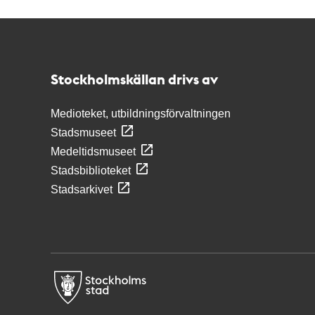
Kontakt
Stockholmskällan
Stockholmskällan drivs av
Medioteket, utbildningsförvaltningen
Stadsmuseet
Medeltidsmuseet
Stadsbiblioteket
Stadsarkivet