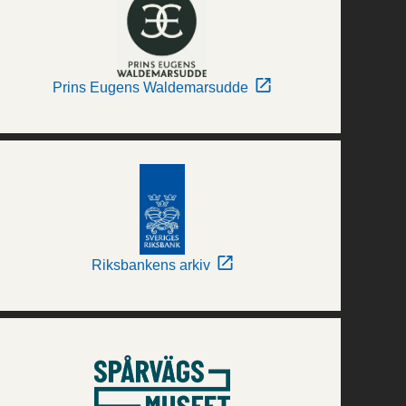
Prins Eugens Waldemarsudde
Riksbankens arkiv