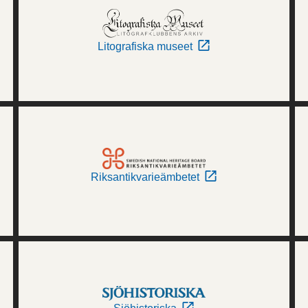
Litografiska museet
Riksantikvarieämbetet