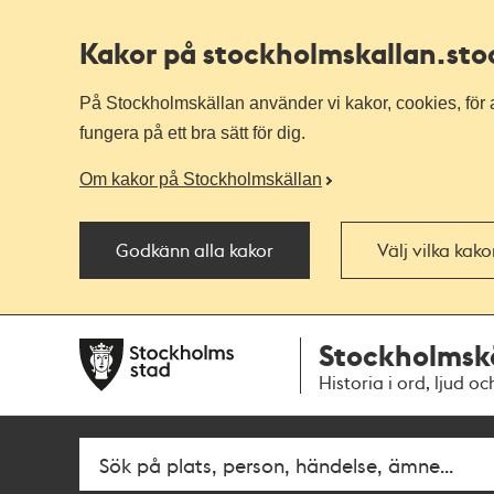
Kakor på stockholmskallan
.st
På Stockholmskällan använder vi kakor, cookies, för a
fungera på ett bra sätt för dig.
Om kakor på Stockholmskällan
Godkänn alla kakor
Välj vilka kak
Till
Till
Stockholmsk
navigationen
huvudinnehållet
Historia i ord, ljud oc
Fritextsök