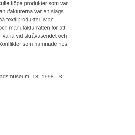
skulle köpa produkter som var
Manufakturerna var en slags
 på textilprodukter. Man
och manufakturrätten för att
r vana vid skråväsendet och
. Konflikter som hamnade hos
tadsmuseum. 18- 1998 - S.