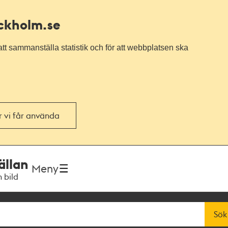
ockholm.se
tt sammanställa statistik och för att webbplatsen ska
or vi får använda
ällan
Meny
h bild
Sök