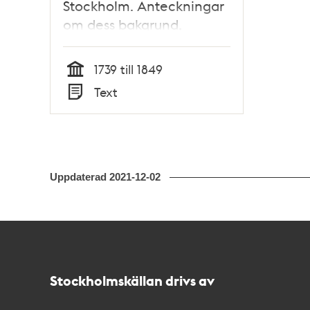
Stockholm. Anteckningar
om dess bakgrund,
historia och arkiv
1739 till 1849
Tid
Text
Typ
Uppdaterad
2021-12-02
Kontakt
Stockholmskällan
Stockholmskällan drivs av