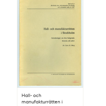
poster
och
teman
Hall- och
manufakturrätten i