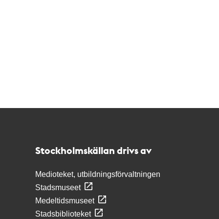
Kontakt
Stockholmskällan
Stockholmskällan drivs av
Medioteket, utbildningsförvaltningen
Stadsmuseet
Medeltidsmuseet
Stadsbiblioteket