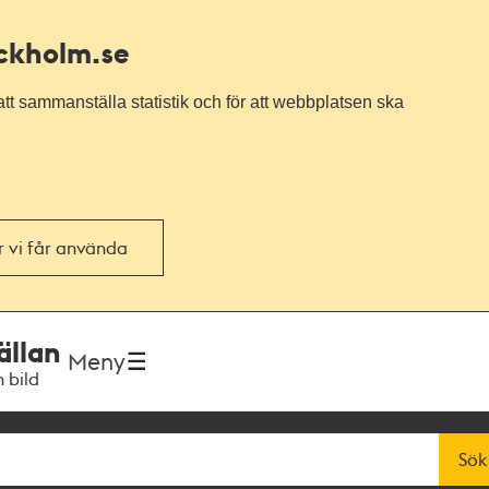
ockholm.se
tt sammanställa statistik och för att webbplatsen ska
or vi får använda
ällan
Meny
h bild
Sök