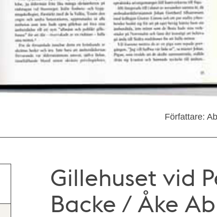
Författare: 
Gillehuset vid 
Backe / Åke A