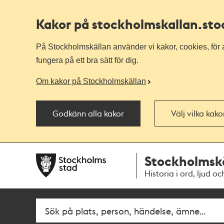
Kakor på stockholmskallan
.st
På Stockholmskällan använder vi kakor, cookies, för a
fungera på ett bra sätt för dig.
Om kakor på Stockholmskällan
Godkänn alla kakor
Välj vilka kak
Till
Till
Stockholmsk
navigationen
huvudinnehållet
Historia i ord, ljud oc
Fritextsök