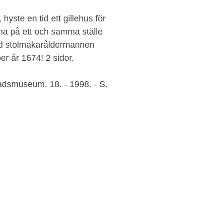
yste en tid ett gillehus för
åna på ett och samma ställe
 vad stolmakaråldermannen
r år 1674! 2 sidor.
adsmuseum. 18. - 1998. - S.