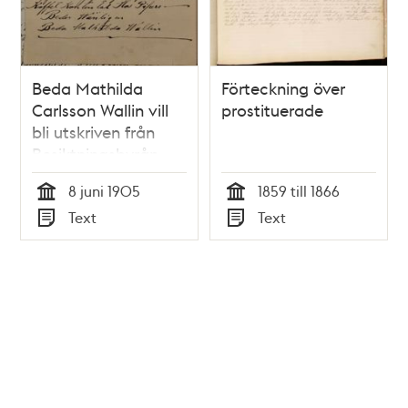
Beda Mathilda
Förteckning över
Carlsson Wallin vill
prostituerade
bli utskriven från
Besiktningsbyrån
8 juni 1905
1859 till 1866
Tid
Tid
Text
Text
Typ
Typ