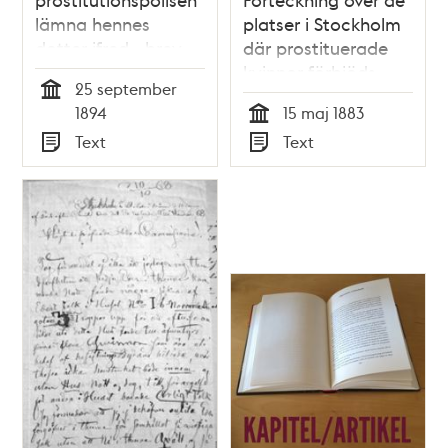
lämna hennes
platser i Stockholm
dotter ifred - brev
där prostituerade
1894
kvinnor förbjöds
25 september
vara 1883
Tid
1894
15 maj 1883
Tid
Text
Text
Typ
Typ