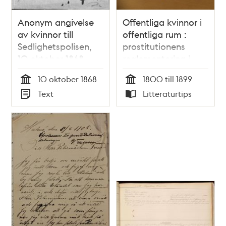
Anonym angivelse
Offentliga kvinnor i
av kvinnor till
offentliga rum :
Sedlighetspolisen,
prostitutionens
10 oktober 1868
reglementering i
1800-talets
10 oktober 1868
1800 till 1899
Stockholm / Yvonne
Tid
Tid
Text
Litteraturtips
Svanström
Typ
Typ