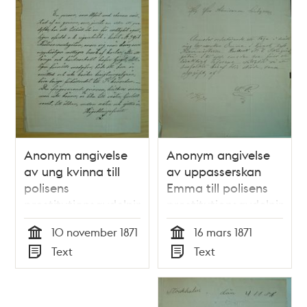
Anonym angivelse
Anonym angivelse
av ung kvinna till
av uppasserskan
polisens
Emma till polisens
prostitutionsavdelning
prostitutionsavdelning
10 november 1871
16 mars 1871
Tid
Tid
Text
Text
Typ
Typ