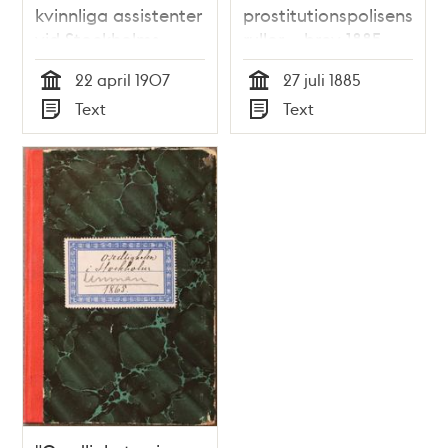
kvinnliga assistenter
prostitutionspolisens
vid Stockholms
rullor – brev 1885
polis" -
22 april 1907
27 juli 1885
Stadsfullmäktige
Tid
Tid
Text
Text
1907
Typ
Typ