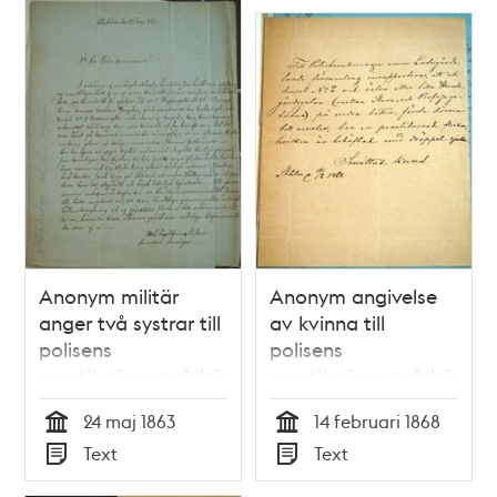
Anonym militär
Anonym angivelse
anger två systrar till
av kvinna till
polisens
polisens
prostitutionsavdelning
prostitutionsavdelning,
den 14 februari 1868
24 maj 1863
14 februari 1868
Tid
Tid
Text
Text
Typ
Typ