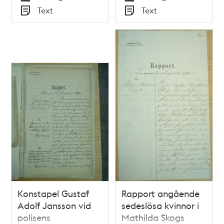
Tid
Tid
Text
Text
Typ
Typ
Konstapel Gustaf
Rapport angående
Adolf Jansson vid
sedeslösa kvinnor i
polisens
Mathilda Skogs