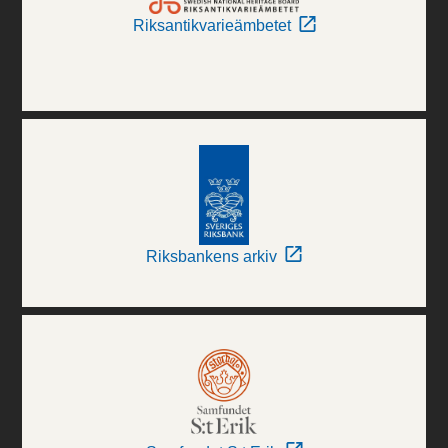
Riksantikvarieämbetet
Riksbankens arkiv