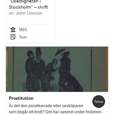
"Osedligheten i
Stockholm" – skrift
av John Unman
1865
Tid
Text
Typ
Prostitution
Tema
Är det den prostituerade eller sexköparen
som begår ett brott? Det har varierat under historien.