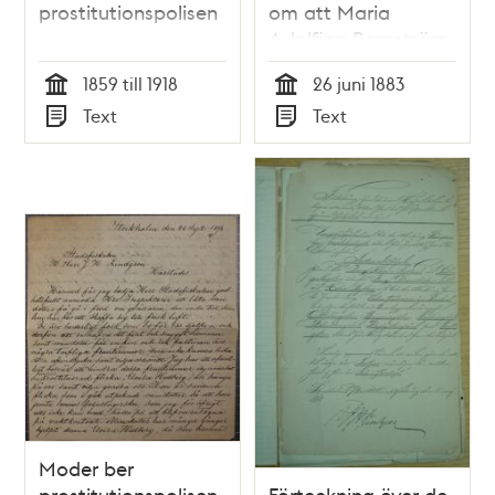
prostitutionspolisen
om att Maria
Adolfina Bergström
skrivs ut från
1859 till 1918
26 juni 1883
Besiktningsbyrån, 26
Tid
Tid
Text
Text
juni 1883
Typ
Typ
Moder ber
prostitutionspolisen
Förteckning över de