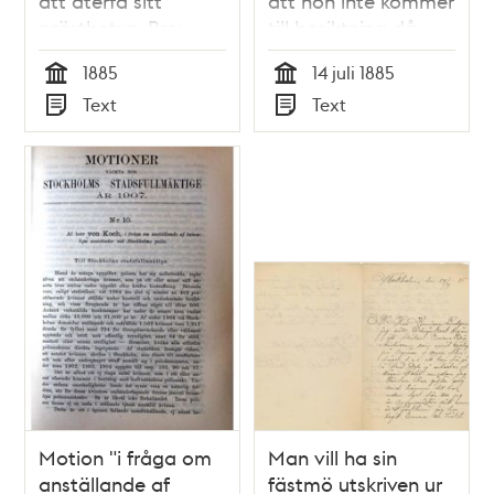
att återfå sitt
att hon inte kommer
prästbetyg. Brev
till besiktning då
inkommet till
hon är bortrest.
1885
14 juli 1885
polisens
Brev till polisens
Tid
Tid
Text
Text
prostitutionsavdelning
prostitutionsavdelning,
Typ
Typ
1885
den 14 juli 1885
Motion "i fråga om
Man vill ha sin
anställande af
fästmö utskriven ur