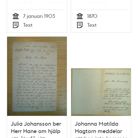
prostitutionsavdelning
cigarrhandel.
varnas för oförstånd
Stockholms polis
7 januari 1903
1870
i tjänsten. Rapport
prostitutionsavdelning
Tid
Tid
Text
Text
och PM 1903
Typ
Typ
Julia Johansson ber
Johanna Matilda
Herr Hane om hjälp
Hagtorn meddelar