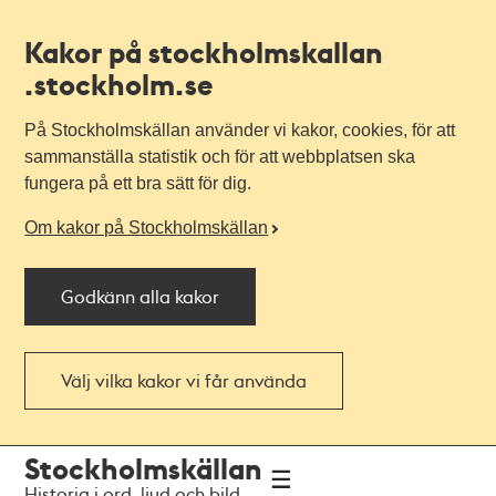
Kakor på stockholmskallan
.stockholm.se
På Stockholmskällan använder vi kakor, cookies, för att
sammanställa statistik och för att webbplatsen ska
fungera på ett bra sätt för dig.
Om kakor på Stockholmskällan
Godkänn alla kakor
Välj vilka kakor vi får använda
Till
Till
Stockholmskällan
navigationen
huvudinnehållet
Historia i ord, ljud och bild