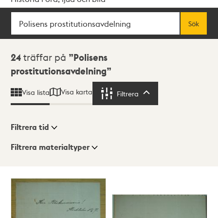
Sök
Fritextsök
Sök
Sökresultat
24
träffar på
Polisens
prostitutionsavdelning
Visa karta
Visa lista
Filtrera
Filtrera
Filtrera tid
Filtrera materialtyper
Visningsläge
Totalt
24
träffar
Lista
Karta