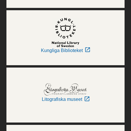
Kungliga Biblioteket
Litografiska museet