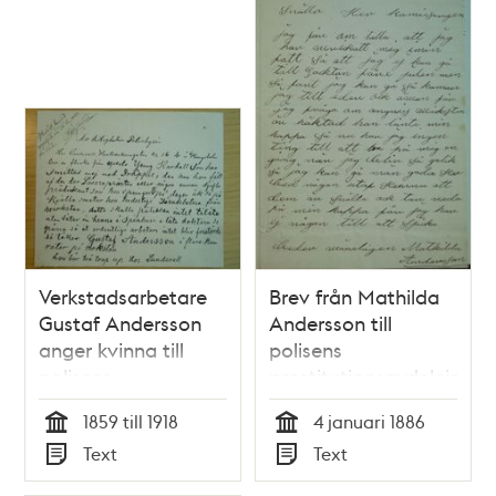
Verkstadsarbetare
Brev från Mathilda
Gustaf Andersson
Andersson till
anger kvinna till
polisens
polisens
prostitutionsavdelning,
prostitutionsavdelning
1886
1859 till 1918
4 januari 1886
Tid
Tid
Text
Text
Typ
Typ