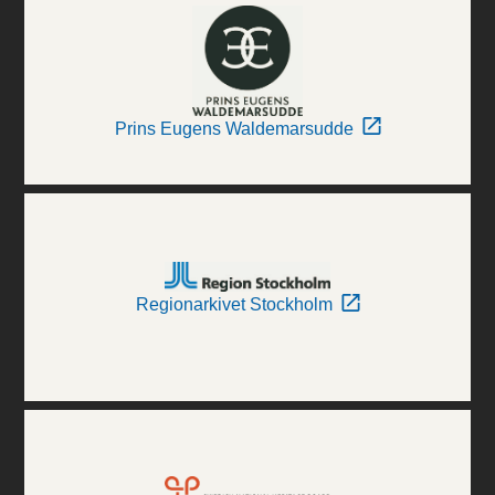
Prins Eugens Waldemarsudde
Regionarkivet Stockholm