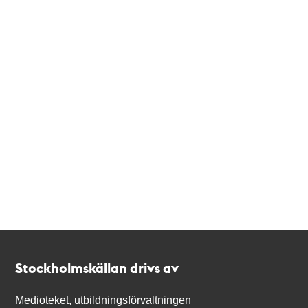
Kontakt
Stockholmskällan
Stockholmskällan drivs av
Medioteket, utbildningsförvaltningen