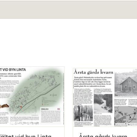
ältet vid byn Linta
Årsta gårds kvarn