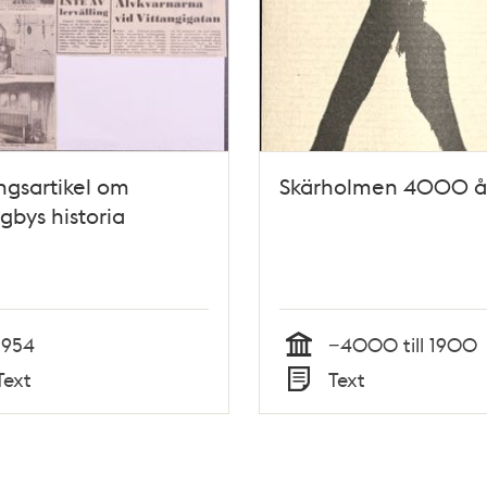
ngsartikel om
Skärholmen 4000 å
ngbys historia
1954
−4000 till 1900
Tid
Text
Text
Typ