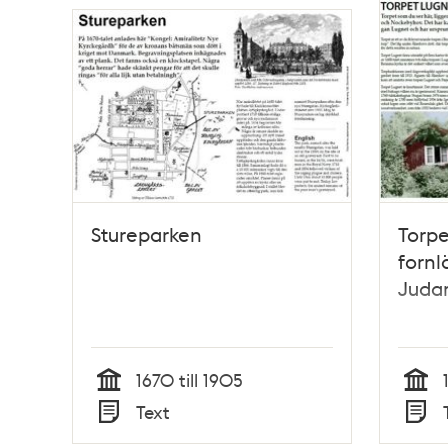
Stureparken
Torpe
fornl
Juda
1670 till 1905
Tid
Tid
Text
Typ
Typ