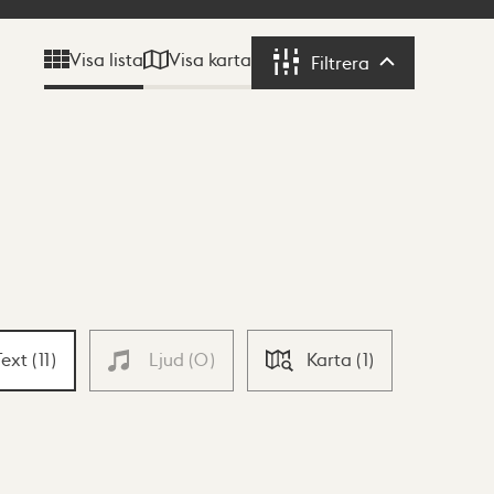
Visa karta
Visa lista
Filtrera
Filtrera
Text
(
11
)
Ljud
(
0
)
Karta
(
1
)