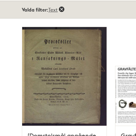
Totalt
Valda filter:
Text
11
träffar
[Domstolsmål angående
Gravf