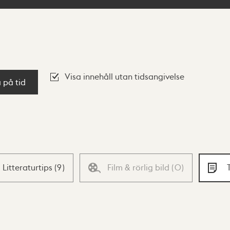
Visa innehåll utan tidsangivelse
a på tid
Litteraturtips
(
9
)
Film & rörlig bild
(
0
)