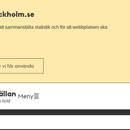
ockholm.se
tt sammanställa statistik och för att webbplatsen ska
or vi får använda
ällan
Meny
h bild