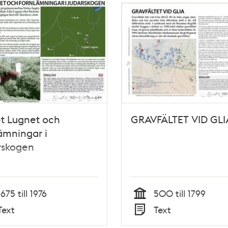
t Lugnet och
GRAVFÄLTET VID GLI
ämningar i
rskogen
1675 till 1976
500 till 1799
Tid
Text
Text
Typ