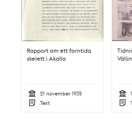
Rapport om ett forntida
Tidni
skelett i Akalla
Välli
21 november 1935
Tid
Tid
Text
Typ
Typ