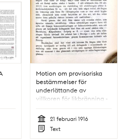
A
Motion om provisoriska
bestämmelser för
underlättande av
villkoren för likbränning -
Stadsfullmäktige 1916
21 februari 1916
Tid
Text
Typ