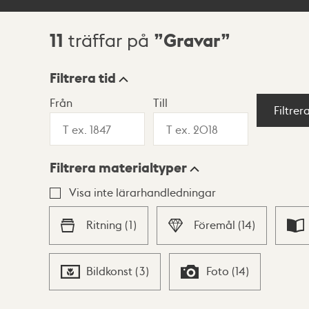
11
Gravar
träffar på
Sökresultat
Filtrera tid
Från
Till
Visningsläge
Filtrer
Filtrera materialtyper
Lista
Karta
Visa inte lärarhandledningar
Ritning
(
1
)
Föremål
(
14
)
Bildkonst
(
3
)
Foto
(
14
)