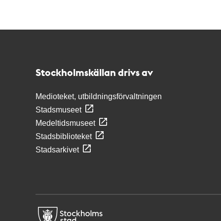
Kontakt
Stockholmskällan
Stockholmskällan drivs av
Medioteket, utbildningsförvaltningen
Stadsmuseet
Medeltidsmuseet
Stadsbiblioteket
Stadsarkivet