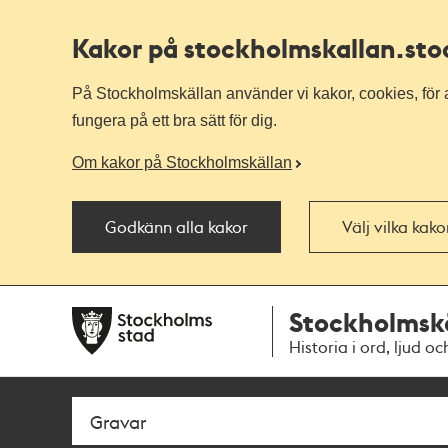
Kakor på stockholmskallan
.st
På Stockholmskällan använder vi kakor, cookies, för a
fungera på ett bra sätt för dig.
Om kakor på Stockholmskällan
Godkänn alla kakor
Välj vilka kak
Till
Till
Stockholmsk
navigationen
huvudinnehållet
Historia i ord, ljud oc
Sök
Fritextsök