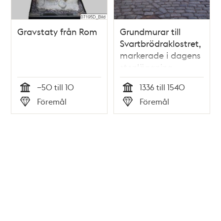
Gravstaty från Rom
Grundmurar till
Svartbrödraklostret,
markerade i dagens
stenläggning
−50 till 10
1336 till 1540
Tid
Tid
Föremål
Föremål
Typ
Typ