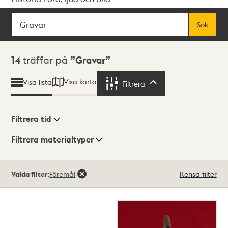
Sök
Fritextsök
Sök
Sökresultat
14
träffar på
Gravar
Visa karta
Visa lista
Filtrera
Filtrera
Filtrera tid
Filtrera materialtyper
Visningsläge
Totalt
Valda filter:
Föremål
Rensa filter
14
träffar
Lista
Karta