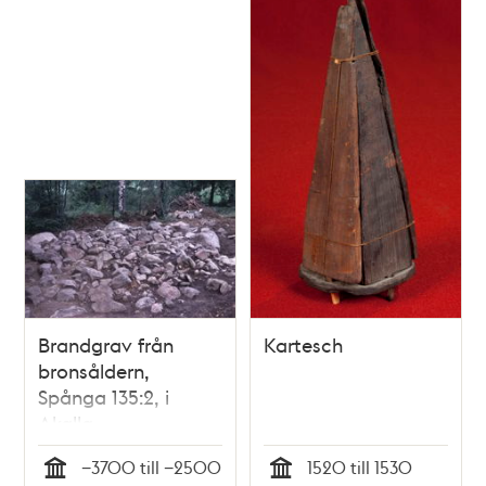
Brandgrav från
Kartesch
bronsåldern,
Spånga 135:2, i
Akalla.
−3700 till −2500
1520 till 1530