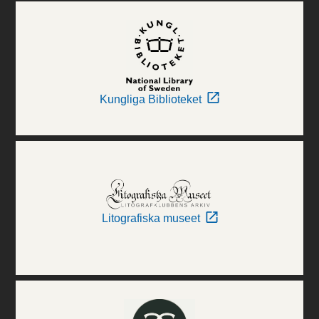
Kungliga Biblioteket
Litografiska museet