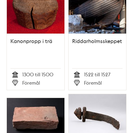
Kanonpropp i trä
Riddarholmsskeppet
1300 till 1500
1522 till 1527
Tid
Tid
Föremål
Föremål
Typ
Typ