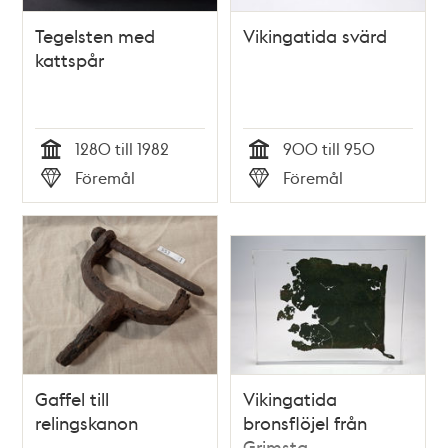
Tegelsten med
Vikingatida svärd
kattspår
1280 till 1982
900 till 950
Tid
Tid
Föremål
Föremål
Typ
Typ
Gaffel till
Vikingatida
relingskanon
bronsflöjel från
Grimsta