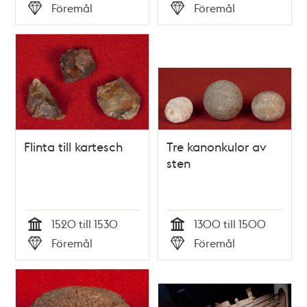
Tid
Tid
Föremål
Föremål
Typ
Typ
Flinta till kartesch
Tre kanonkulor av
sten
1520 till 1530
1300 till 1500
Tid
Tid
Föremål
Föremål
Typ
Typ