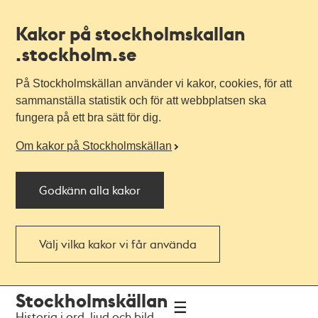
Kakor på stockholmskallan
.stockholm.se
På Stockholmskällan använder vi kakor, cookies, för att
sammanställa statistik och för att webbplatsen ska
fungera på ett bra sätt för dig.
Om kakor på Stockholmskällan
Godkänn alla kakor
Välj vilka kakor vi får använda
Till
Till
Stockholmskällan
navigationen
huvudinnehållet
Historia i ord, ljud och bild