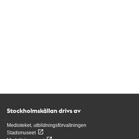
Kontakt
Stockholmskällan
Stockholmskällan drivs av
Medioteket, utbildningsförvaltningen
Stadsmuseet