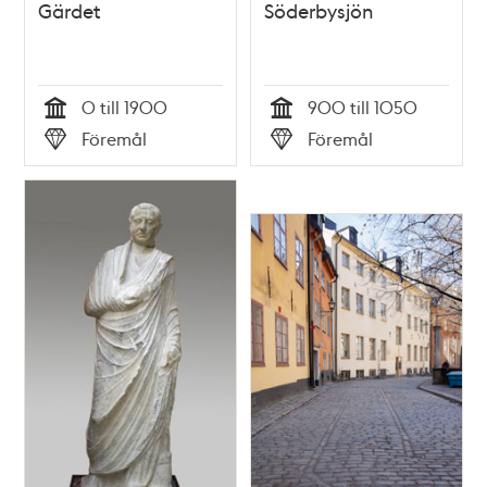
Gärdet
Söderbysjön
0 till 1900
900 till 1050
Tid
Tid
Föremål
Föremål
Typ
Typ