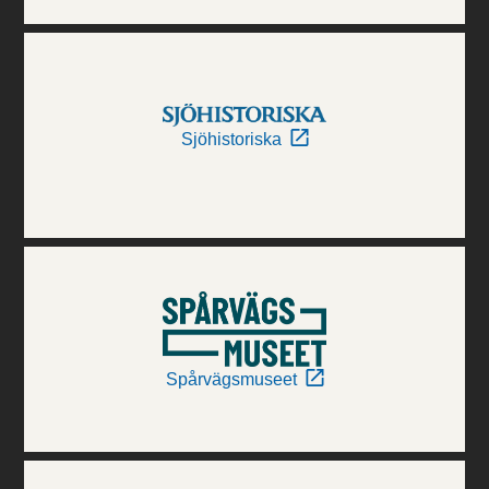
Sjöhistoriska
Spårvägsmuseet