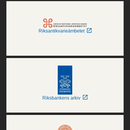
Riksantikvarieämbetet
Riksbankens arkiv