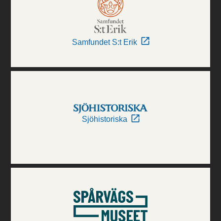
Samfundet S:t Erik
Sjöhistoriska