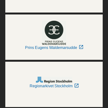
Prins Eugens Waldemarsudde
Regionarkivet Stockholm