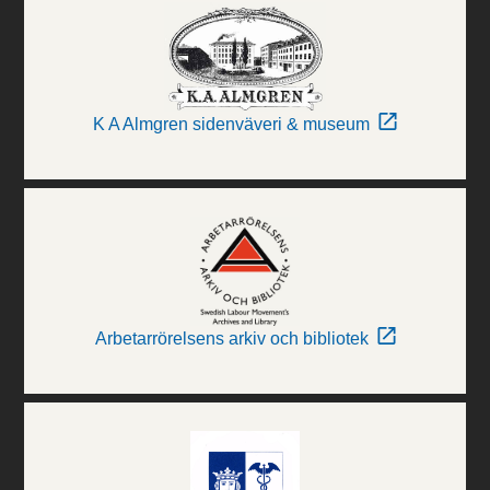
K A Almgren sidenväveri & museum
Arbetarrörelsens arkiv och bibliotek