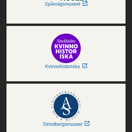
Spårvägsmuseet
Kvinnohistoriska
Strindbergsmuseet