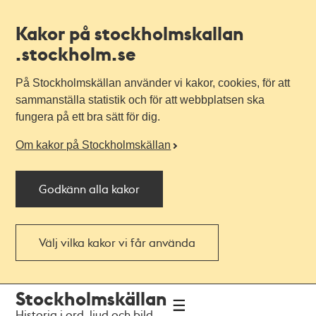
Kakor på stockholmskallan
.stockholm.se
På Stockholmskällan använder vi kakor, cookies, för att
sammanställa statistik och för att webbplatsen ska
fungera på ett bra sätt för dig.
Om kakor på Stockholmskällan
Godkänn alla kakor
Välj vilka kakor vi får använda
Till
Till
Stockholmskällan
navigationen
huvudinnehållet
Historia i ord, ljud och bild