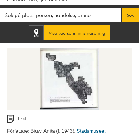
Fritextsök
Sök
Visa vad som finns nära mig
Text
Författare: Biuw, Anita (f. 1943).
Stadsmuseet