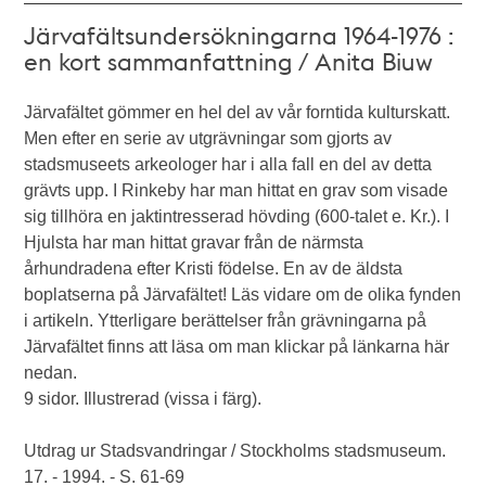
Järvafältsundersökningarna 1964-1976 :
en kort sammanfattning / Anita Biuw
Järvafältet gömmer en hel del av vår forntida kulturskatt.
Men efter en serie av utgrävningar som gjorts av
stadsmuseets arkeologer har i alla fall en del av detta
grävts upp. I Rinkeby har man hittat en grav som visade
sig tillhöra en jaktintresserad hövding (600-talet e. Kr.). I
Hjulsta har man hittat gravar från de närmsta
århundradena efter Kristi födelse. En av de äldsta
boplatserna på Järvafältet! Läs vidare om de olika fynden
i artikeln. Ytterligare berättelser från grävningarna på
Järvafältet finns att läsa om man klickar på länkarna här
nedan.
9 sidor. Illustrerad (vissa i färg).
Utdrag ur Stadsvandringar / Stockholms stadsmuseum.
17. - 1994. - S. 61-69