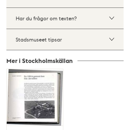
Har du frågor om texten?
Stadsmuseet tipsar
Mer i Stockholmskällan
Relaterade
poster
och
teman