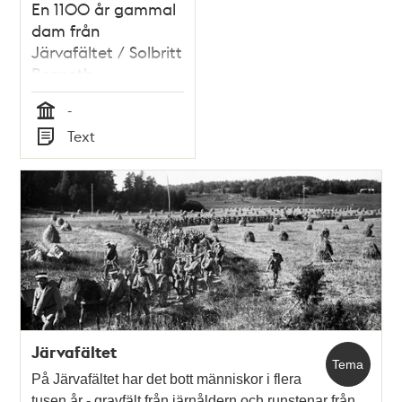
En 1100 år gammal
dam från
Järvafältet / Solbritt
Benneth
-
Tid
Text
Typ
Järvafältet
Tema
På Järvafältet har det bott människor i flera
tusen år - gravfält från järnåldern och runstenar från