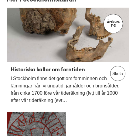
Relaterade
poster
Årskurs
och
F-3
teman
Historiska källor om forntiden
Skola
I Stockholm finns det gott om fornminnen och
lämningar från vikingatid, järnålder och bronsålder,
från cirka 1700 före vår tideräkning (fvt) till år 1000
efter vår tideräkning (evt…