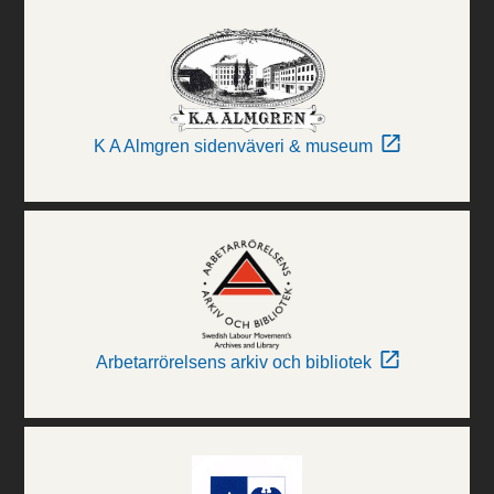
K A Almgren sidenväveri & museum
Arbetarrörelsens arkiv och bibliotek