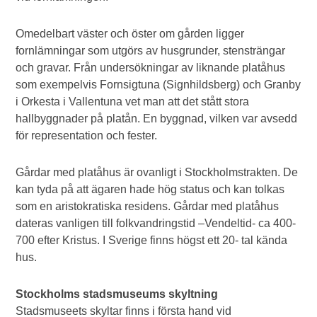
Omedelbart väster och öster om gården ligger
fornlämningar som utgörs av husgrunder, stensträngar
och gravar. Från undersökningar av liknande platåhus
som exempelvis Fornsigtuna (Signhildsberg) och Granby
i Orkesta i Vallentuna vet man att det stått stora
hallbyggnader på platån. En byggnad, vilken var avsedd
för representation och fester.
Gårdar med platåhus är ovanligt i Stockholmstrakten. De
kan tyda på att ägaren hade hög status och kan tolkas
som en aristokratiska residens. Gårdar med platåhus
dateras vanligen till folkvandringstid –Vendeltid- ca 400-
700 efter Kristus. I Sverige finns högst ett 20- tal kända
hus.
Stockholms stadsmuseums skyltning
Stadsmuseets skyltar finns i första hand vid