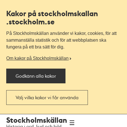
Kakor på stockholmskallan
.stockholm.se
På Stockholmskällan använder vi kakor, cookies, för att
sammanställa statistik och för att webbplatsen ska
fungera på ett bra sätt för dig.
Om kakor på Stockholmskällan
Godkänn alla kakor
Välj vilka kakor vi får använda
Till
Till
Stockholmskällan
navigationen
huvudinnehållet
Historia i ord, ljud och bild