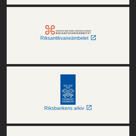
Riksantikvarieämbetet
Riksbankens arkiv