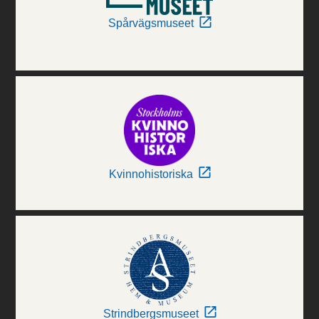
Spårvägsmuseet
Kvinnohistoriska
Strindbergsmuseet