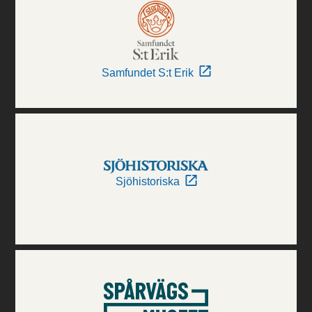
Samfundet S:t Erik
Sjöhistoriska