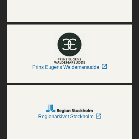
Prins Eugens Waldemarsudde
Regionarkivet Stockholm