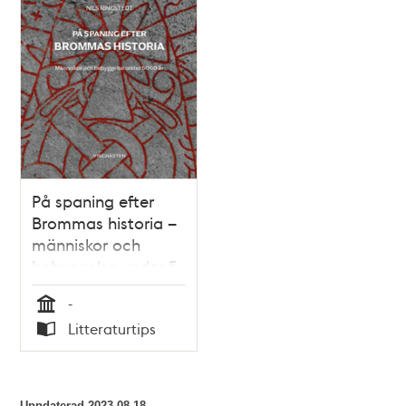
På spaning efter
Brommas historia –
människor och
bebyggelse under 5
000 år / Nils
-
Ringstedt
Tid
Litteraturtips
Typ
Uppdaterad
2023-08-18