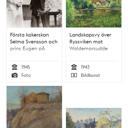
Första kokerskan
Landskapsvy över
Selma Svensson och
Ryssviken mot
prins Eugen på
Waldemarsudde
Waldemarsudde
1945
1943
Tid
Tid
Foto
Bildkonst
Typ
Typ