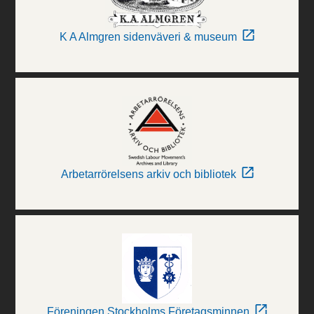
K A Almgren sidenväveri & museum
Arbetarrörelsens arkiv och bibliotek
Föreningen Stockholms Företagsminnen