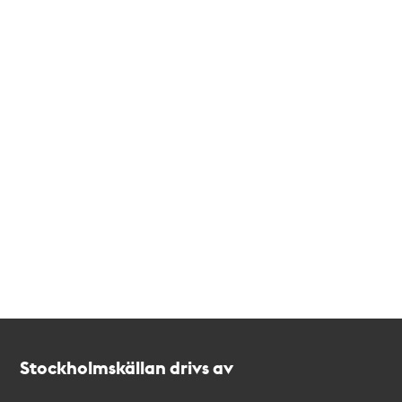
Kontakt
Stockholmskällan
Stockholmskällan drivs av