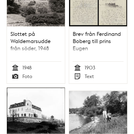
Slottet på
Brev från Ferdinand
Waldemarsudde
Boberg till prins
från söder, 1948
Eugen
1948
1903
Tid
Tid
Foto
Text
Typ
Typ