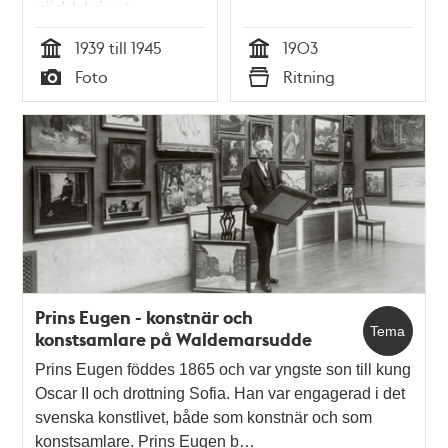
världskriget
1939 till 1945
1903
Tid
Tid
Foto
Ritning
Typ
Typ
Prins Eugen - konstnär och
Tema
konstsamlare på Waldemarsudde
Prins Eugen föddes 1865 och var yngste son till kung
Oscar II och drottning Sofia. Han var engagerad i det
svenska konstlivet, både som konstnär och som
konstsamlare. Prins Eugen b…