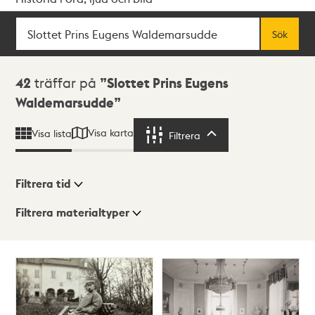
Sök
Fritextsök
Sök
Sökresultat
42
träffar på
Slottet Prins Eugens
Waldemarsudde
Visa karta
Visa lista
Filtrera
Filtrera
Filtrera tid
Filtrera materialtyper
Visningsläge
Totalt
42
träffar
Lista
Karta