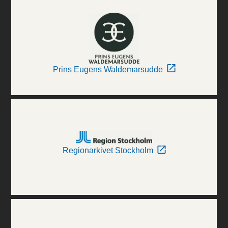
Prins Eugens Waldemarsudde
Regionarkivet Stockholm