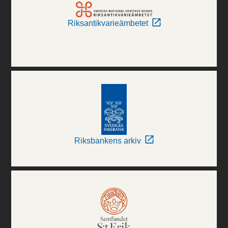
Riksantikvarieämbetet
Riksbankens arkiv