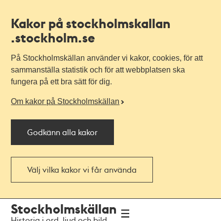
Kakor på stockholmskallan
.stockholm.se
På Stockholmskällan använder vi kakor, cookies, för att
sammanställa statistik och för att webbplatsen ska
fungera på ett bra sätt för dig.
Om kakor på Stockholmskällan
Godkänn alla kakor
Välj vilka kakor vi får använda
Till
Till
Stockholmskällan
navigationen
huvudinnehållet
Historia i ord, ljud och bild