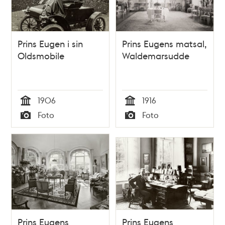
Prins Eugen i sin
Prins Eugens matsal,
Oldsmobile
Waldemarsudde
1906
1916
Tid
Tid
Foto
Foto
Typ
Typ
Prins Eugens
Prins Eugens