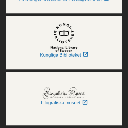
Kungliga Biblioteket
Litografiska museet