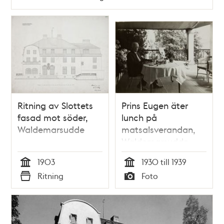
Ritning av Slottets
Prins Eugen äter
fasad mot söder,
lunch på
Waldemarsudde
matsalsverandan,
Waldemarsudde
1903
1930 till 1939
Tid
Tid
Ritning
Foto
Typ
Typ