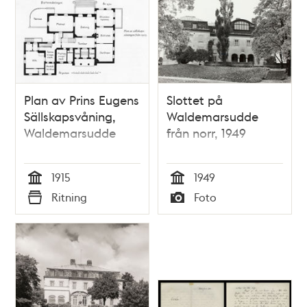
Plan av Prins Eugens
Slottet på
Sällskapsvåning,
Waldemarsudde
Waldemarsudde
från norr, 1949
1915
1949
Tid
Tid
Ritning
Foto
Typ
Typ