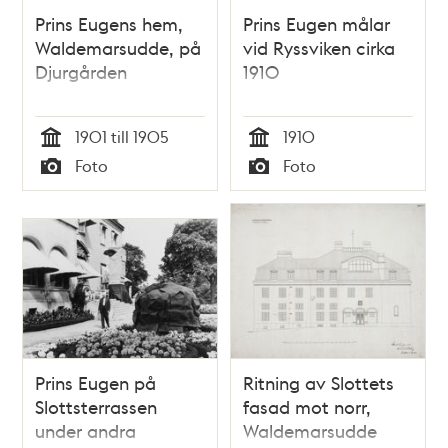
Prins Eugens hem,
Prins Eugen målar
Waldemarsudde, på
vid Ryssviken cirka
Djurgården
1910
1901 till 1905
1910
Tid
Tid
Foto
Foto
Typ
Typ
Prins Eugen på
Ritning av Slottets
Slottsterrassen
fasad mot norr,
under andra
Waldemarsudde