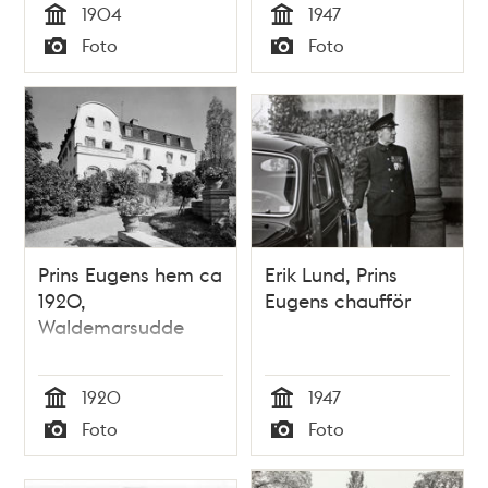
1904
1947
Tid
Tid
Foto
Foto
Typ
Typ
Prins Eugens hem ca
Erik Lund, Prins
1920,
Eugens chaufför
Waldemarsudde
1920
1947
Tid
Tid
Foto
Foto
Typ
Typ