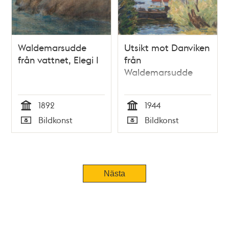
Waldemarsudde
Utsikt mot Danviken
från vattnet, Elegi I
från
Waldemarsudde
1892
1944
Tid
Tid
Bildkonst
Bildkonst
Typ
Typ
Nästa