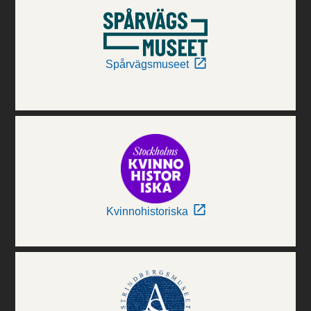
Spårvägsmuseet
Kvinnohistoriska