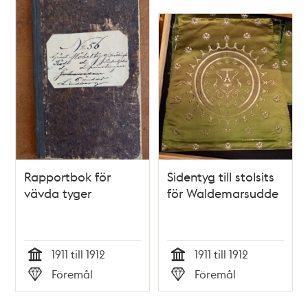
Rapportbok för
Sidentyg till stolsits
vävda tyger
för Waldemarsudde
1911 till 1912
1911 till 1912
Tid
Tid
Föremål
Föremål
Typ
Typ