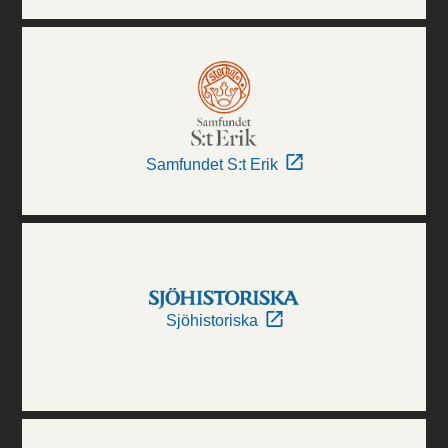
Samfundet S:t Erik
Sjöhistoriska