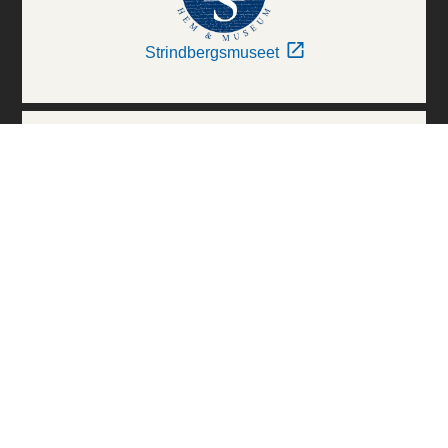
Strindbergsmuseet
Thielska Galleriet
Världskulturmuseerna