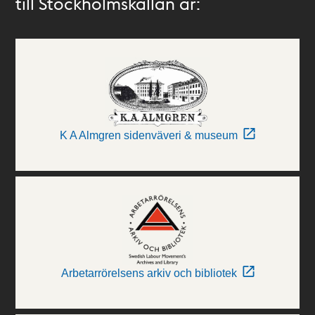
till Stockholmskällan är:
K A Almgren sidenväveri & museum
Arbetarrörelsens arkiv och bibliotek