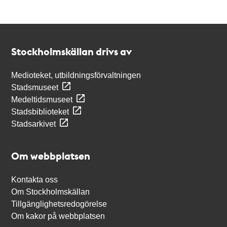
Kontakt
Stockholmskällan
Stockholmskällan drivs av
Medioteket, utbildningsförvaltningen
Stadsmuseet
Medeltidsmuseet
Stadsbiblioteket
Stadsarkivet
Om webbplatsen
Kontakta oss
Om Stockholmskällan
Tillgänglighetsredogörelse
Om kakor på webbplatsen