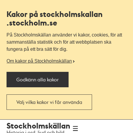
Kakor på stockholmskallan
.stockholm.se
På Stockholmskällan använder vi kakor, cookies, för att
sammanställa statistik och för att webbplatsen ska
fungera på ett bra sätt för dig.
Om kakor på Stockholmskällan
Godkänn alla kakor
Välj vilka kakor vi får använda
Till
Till
Stockholmskällan
navigationen
huvudinnehållet
Historia i ord, ljud och bild