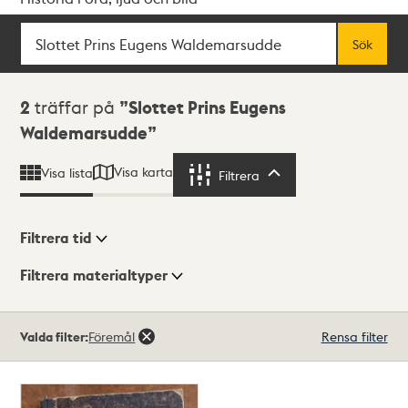
Sök
Fritextsök
Sök
Sökresultat
2
träffar på
Slottet Prins Eugens
Waldemarsudde
Visa karta
Visa lista
Filtrera
Filtrera
Filtrera tid
Filtrera materialtyper
Visningsläge
Totalt
Valda filter:
Föremål
Rensa filter
2
träffar
Lista
Karta