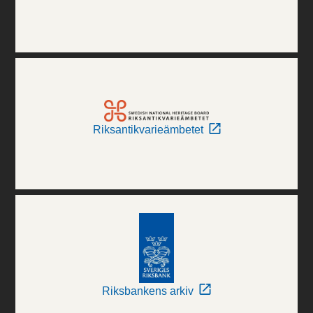
Riksantikvarieämbetet
Riksbankens arkiv