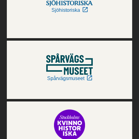
Sjöhistoriska
Spårvägsmuseet