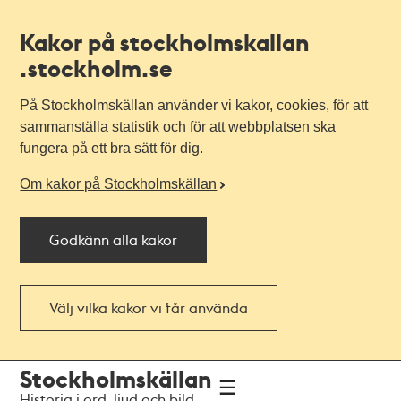
Kakor på stockholmskallan
.stockholm.se
På Stockholmskällan använder vi kakor, cookies, för att
sammanställa statistik och för att webbplatsen ska
fungera på ett bra sätt för dig.
Om kakor på Stockholmskällan
Godkänn alla kakor
Välj vilka kakor vi får använda
Till
Till
Stockholmskällan
navigationen
huvudinnehållet
Historia i ord, ljud och bild