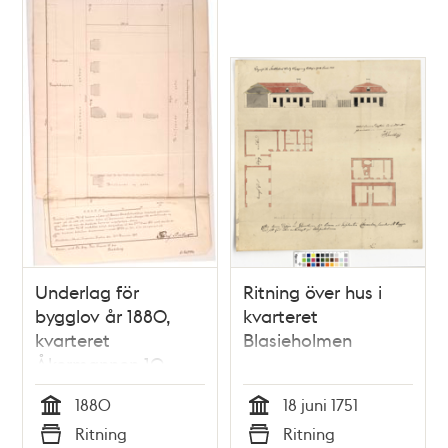
Underlag för
Ritning över hus i
bygglov år 1880,
kvarteret
kvarteret
Blasieholmen
Åkermannen 10,
nuvarande kvarteret
1880
18 juni 1751
Vårdtornet
Tid
Tid
Ritning
Ritning