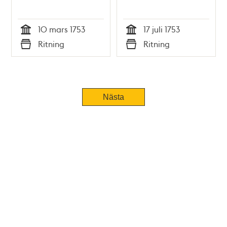
10 mars 1753
17 juli 1753
Tid
Tid
Ritning
Ritning
Typ
Typ
Nästa