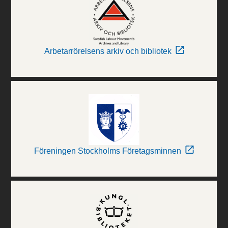
Arbetarrörelsens arkiv och bibliotek
Föreningen Stockholms Företagsminnen