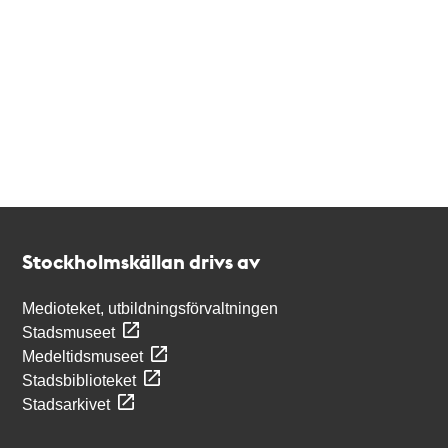
Kontakt
Stockholmskällan
Stockholmskällan drivs av
Medioteket, utbildningsförvaltningen
Stadsmuseet
Medeltidsmuseet
Stadsbiblioteket
Stadsarkivet