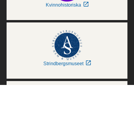
Kvinnohistoriska
Strindbergsmuseet
Thielska Galleriet