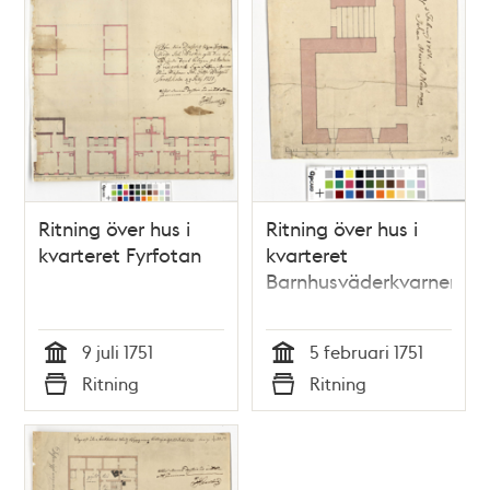
Ritning över hus i
Ritning över hus i
kvarteret Fyrfotan
kvarteret
Barnhusväderkvarnen
9 juli 1751
5 februari 1751
Tid
Tid
Ritning
Ritning
Typ
Typ