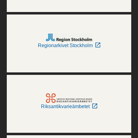
Regionarkivet Stockholm
Riksantikvarieämbetet