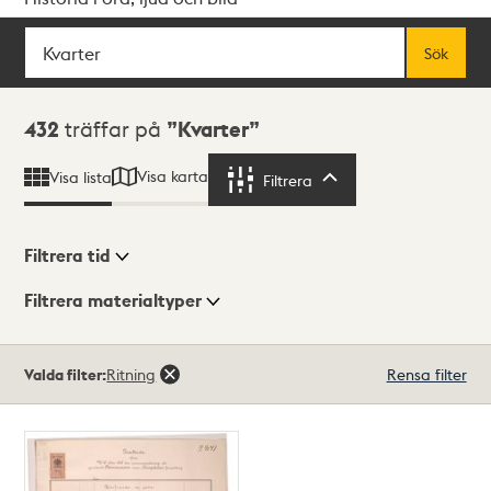
Sök
Fritextsök
Sök
Sökresultat
432
träffar på
Kvarter
Visa karta
Visa lista
Filtrera
Filtrera
Filtrera tid
Filtrera materialtyper
Visningsläge
Totalt
Valda filter:
Ritning
Rensa filter
432
träffar
Lista
Karta