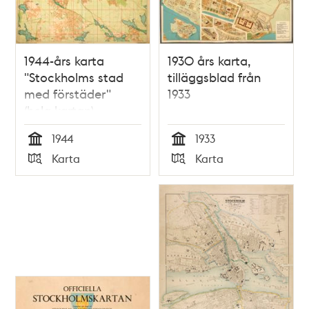
1944-års karta
1930 års karta,
"Stockholms stad
tilläggsblad från
med förstäder"
1933
(hela kartan)
1944
1933
Tid
Tid
Karta
Karta
Typ
Typ