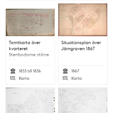
Tomtkarta över
Situationsplan över
kvarteret
Järngraven 1867
Stenbodarne större
1–8
1833 till 1836
1867
Tid
Tid
Karta
Karta
Typ
Typ