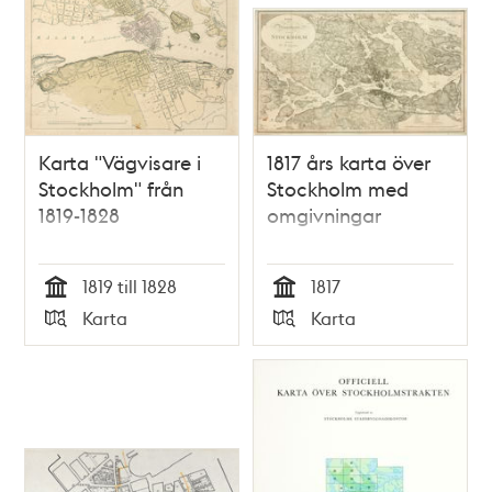
Karta "Vägvisare i
1817 års karta över
Stockholm" från
Stockholm med
1819-1828
omgivningar
1819 till 1828
1817
Tid
Tid
Karta
Karta
Typ
Typ