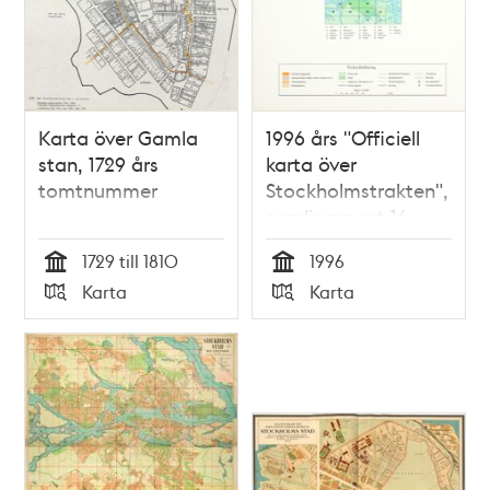
Karta över Gamla
1996 års "Officiell
stan, 1729 års
karta över
tomtnummer
Stockholmstrakten",
samlingspost 16
blad
1729 till 1810
1996
Tid
Tid
Karta
Karta
Typ
Typ