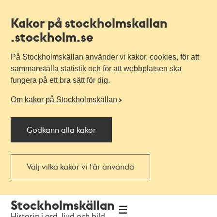
Kakor på stockholmskallan
.stockholm.se
På Stockholmskällan använder vi kakor, cookies, för att
sammanställa statistik och för att webbplatsen ska
fungera på ett bra sätt för dig.
Om kakor på Stockholmskällan
Godkänn alla kakor
Välj vilka kakor vi får använda
Till
Till
Stockholmskällan
navigationen
huvudinnehållet
Historia i ord, ljud och bild