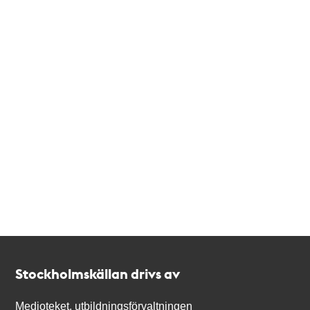
Kontakt
Stockholmskällan
Stockholmskällan drivs av
Medioteket, utbildningsförvaltningen