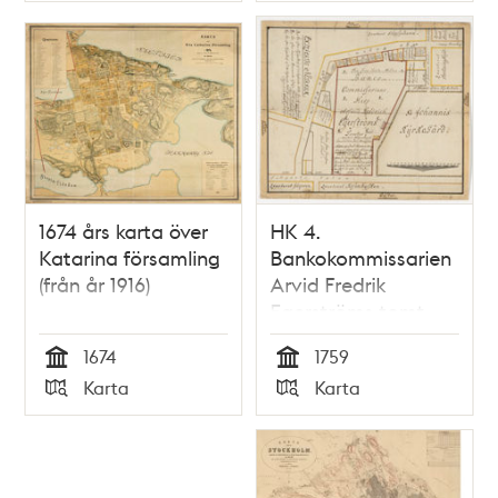
1674 års karta över
HK 4.
Katarina församling
Bankokommissarien
(från år 1916)
Arvid Fredrik
Egerströms tomt
1759
1674
1759
Tid
Tid
Karta
Karta
Typ
Typ