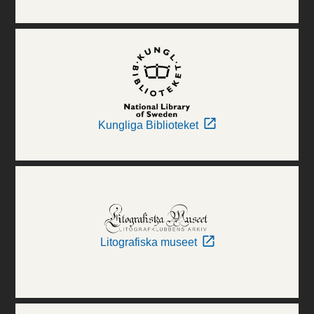
Kungliga Biblioteket
Litografiska museet