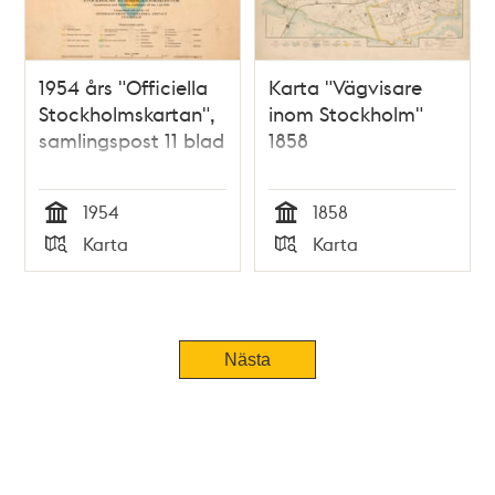
1954 års "Officiella
Karta "Vägvisare
Stockholmskartan",
inom Stockholm"
samlingspost 11 blad
1858
1954
1858
Tid
Tid
Karta
Karta
Typ
Typ
Nästa