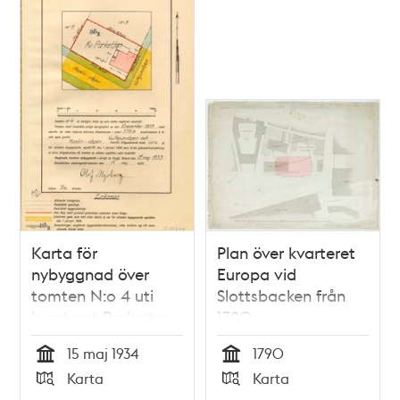
Karta för
Plan över kvarteret
nybyggnad över
Europa vid
tomten N:o 4 uti
Slottsbacken från
kvarteret Parketten
1790
inom stadsdelen
15 maj 1934
1790
Södra Ängby i
Tid
Tid
Karta
Karta
Bromma församling
Typ
Typ