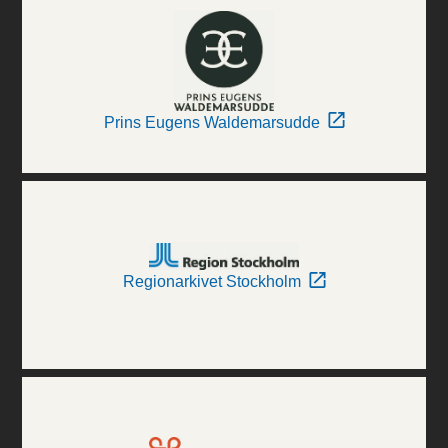
Prins Eugens Waldemarsudde
Regionarkivet Stockholm