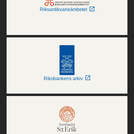
Riksantikvarieämbetet
Riksbankens arkiv