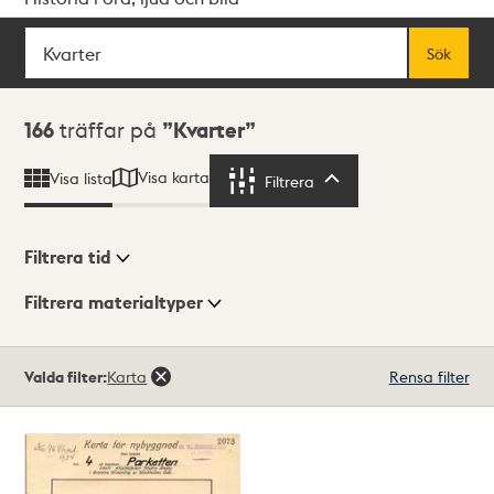
Sök
Fritextsök
Sök
Sökresultat
166
träffar på
Kvarter
Visa karta
Visa lista
Filtrera
Filtrera
Filtrera tid
Filtrera materialtyper
Visningsläge
Totalt
Valda filter:
Karta
Rensa filter
166
träffar
Lista
Karta