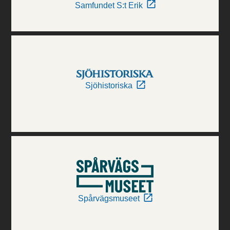
Samfundet S:t Erik
Sjöhistoriska
Spårvägsmuseet