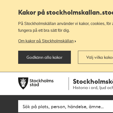
Kakor på stockholmskallan
.st
På Stockholmskällan använder vi kakor, cookies, för a
fungera på ett bra sätt för dig.
Om kakor på Stockholmskällan
Godkänn alla kakor
Välj vilka kak
Till
Till
Stockholmsk
navigationen
huvudinnehållet
Historia i ord, ljud oc
Fritextsök