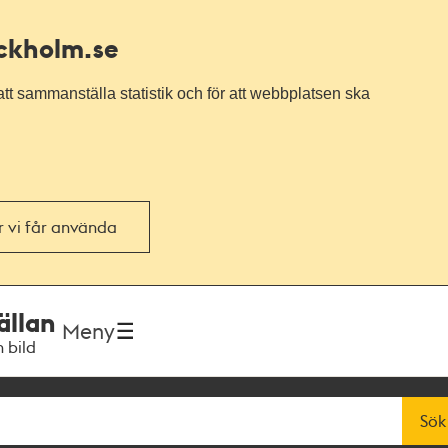
ockholm.se
tt sammanställa statistik och för att webbplatsen ska
or vi får använda
ällan
Meny
h bild
Sök