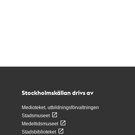
Kontakt
Stockholmskällan
Stockholmskällan drivs av
Medioteket, utbildningsförvaltningen
Stadsmuseet
Medeltidsmuseet
Stadsbiblioteket