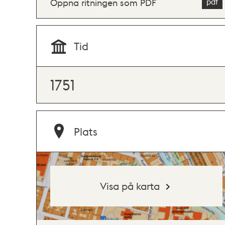
Öppna ritningen som PDF
Tid
1751
Plats
Visa på karta