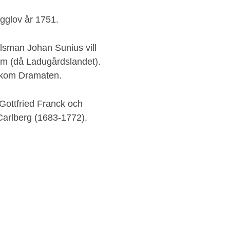
gglov år 1751.
lsman Johan Sunius vill
lm (då Ladugårdslandet).
bakom Dramaten.
 Gottfried Franck och
Carlberg (1683-1772).