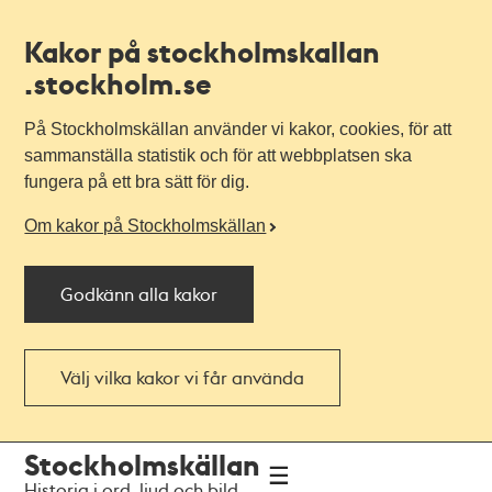
Kakor på stockholmskallan
.stockholm.se
På Stockholmskällan använder vi kakor, cookies, för att
sammanställa statistik och för att webbplatsen ska
fungera på ett bra sätt för dig.
Om kakor på Stockholmskällan
Godkänn alla kakor
Välj vilka kakor vi får använda
Till
Till
Stockholmskällan
navigationen
huvudinnehållet
Historia i ord, ljud och bild