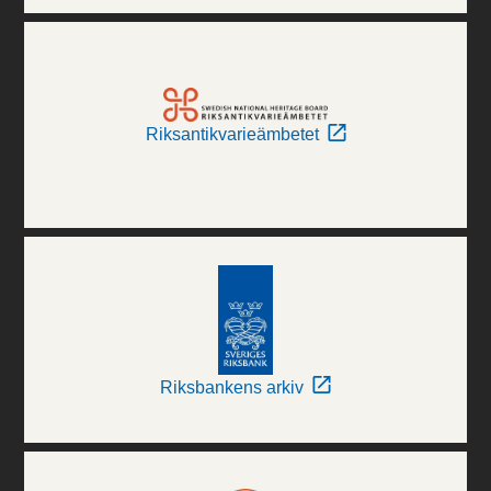
Riksantikvarieämbetet
Riksbankens arkiv