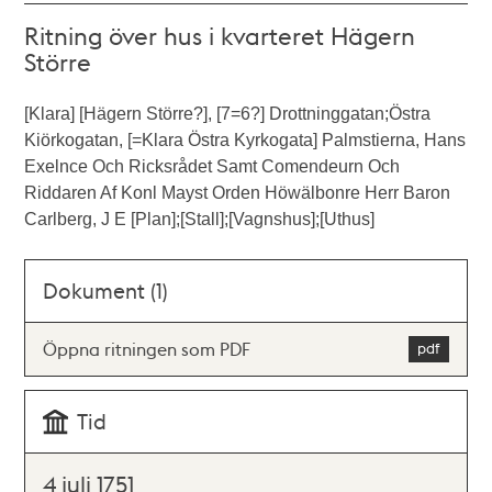
Ritning över hus i kvarteret Hägern
Större
[Klara] [Hägern Större?], [7=6?] Drottninggatan;Östra
Kiörkogatan, [=Klara Östra Kyrkogata] Palmstierna, Hans
Exelnce Och Ricksrådet Samt Comendeurn Och
Riddaren Af Konl Mayst Orden Höwälbonre Herr Baron
Carlberg, J E [Plan];[Stall];[Vagnshus];[Uthus]
Dokument (1)
Öppna ritningen som PDF
Tid
4 juli 1751