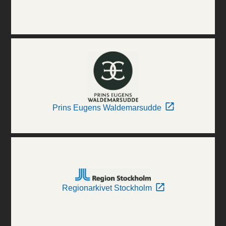
Prins Eugens Waldemarsudde
Regionarkivet Stockholm