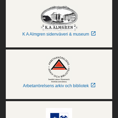
K A Almgren sidenväveri & museum
Arbetarrörelsens arkiv och bibliotek