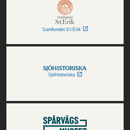
Samfundet S:t Erik
Sjöhistoriska