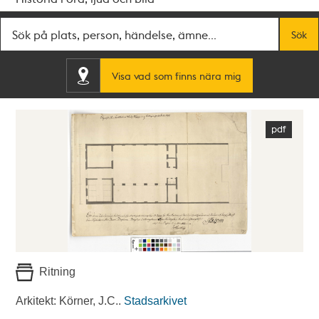
Fritextsök
Sök
Visa vad som finns nära mig
Ritning
Arkitekt: Körner, J.C..
Stadsarkivet