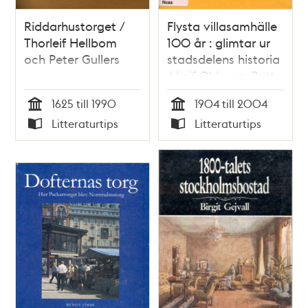
Riddarhustorget /
Flysta villasamhälle
Thorleif Hellbom
100 år : glimtar ur
och Peter Gullers
stadsdelens historia
/ Leif Ohlsson, Britta
Peterson
1625 till 1990
1904 till 2004
Tid
Tid
Litteraturtips
Litteraturtips
Typ
Typ