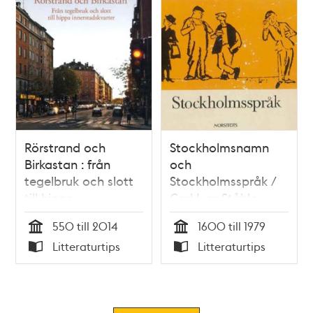
Rörstrand och
Stockholmsnamn
Birkastan : från
och
tegelbruk och slott
Stockholmsspråk /
till hippa
Carl Ivar Ståhle
innerstadskvarter /
550 till 2014
1600 till 1979
Anna Lundqvist
Tid
Tid
Litteraturtips
Litteraturtips
Typ
Typ