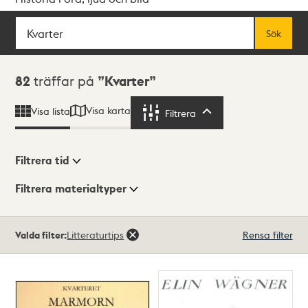
Sök
Fritextsök
Sök
Sökresultat
82
träffar på
Kvarter
Visa karta
Visa lista
Filtrera
Filtrera
Filtrera tid
Filtrera materialtyper
Visningsläge
Totalt
Valda filter:
Litteraturtips
Rensa filter
82
träffar
Lista
Karta