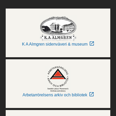
K A Almgren sidenväveri & museum
Arbetarrörelsens arkiv och bibliotek