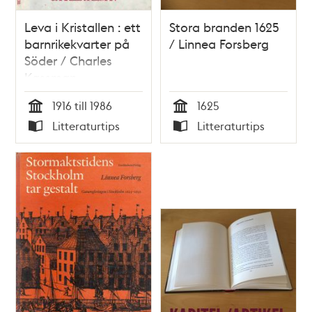
Leva i Kristallen : ett
Stora branden 1625
barnrikekvarter på
/ Linnea Forsberg
Söder / Charles
Kassman
1916 till 1986
1625
Tid
Tid
Litteraturtips
Litteraturtips
Typ
Typ