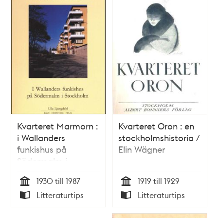
Kvarteret Marmorn :
Kvarteret Oron : en
i Wallanders
stockholmshistoria /
funkishus på
Elin Wägner
Södermalm i
Stockholm :
1930 till 1987
1919 till 1929
årsredovisningarna
Tid
Tid
Litteraturtips
Litteraturtips
berättar om åren
Typ
Typ
1930-1987 i HSB:s