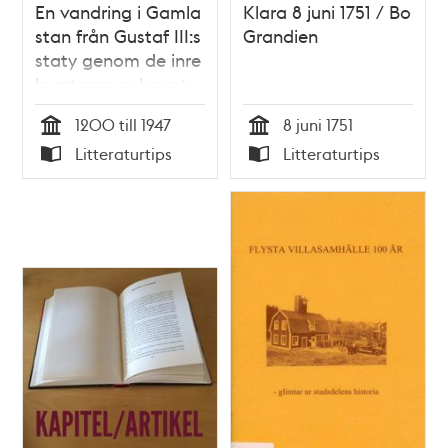
En vandring i Gamla
Klara 8 juni 1751 / Bo
stan från Gustaf III:s
Grandien
staty genom de inre
kvarteren och runt
Riddarholmen till
1200 till 1947
8 juni 1751
Kolmätargränd
Tid
Tid
Litteraturtips
Litteraturtips
Typ
Typ