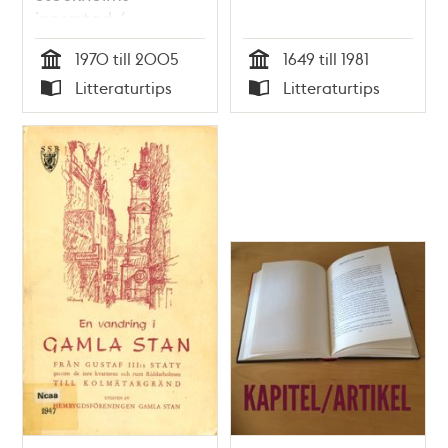
innerstad /
Elisabeth Lilja
1970 till 2005
1649 till 1981
Tid
Tid
Litteraturtips
Litteraturtips
Typ
Typ