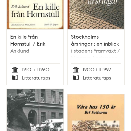
En kille från
Stockholms
Hornstull / Erik
årsringar : en inblick
Asklund
i stadens framväxt /
Magnus Andersson
1910 till 1960
1200 till 1997
Tid
Tid
Litteraturtips
Litteraturtips
Typ
Typ