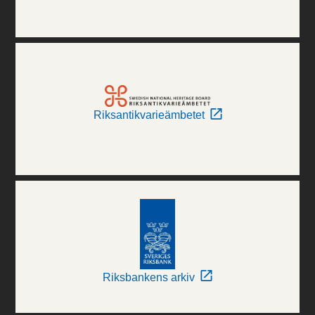
Riksantikvarieämbetet
Riksbankens arkiv