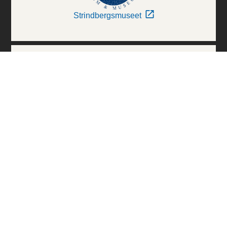
Strindbergsmuseet
Thielska Galleriet
Världskulturmuseerna