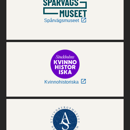
Spårvägsmuseet
Kvinnohistoriska