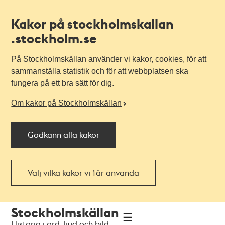
Kakor på stockholmskallan
.stockholm.se
På Stockholmskällan använder vi kakor, cookies, för att
sammanställa statistik och för att webbplatsen ska
fungera på ett bra sätt för dig.
Om kakor på Stockholmskällan
Godkänn alla kakor
Välj vilka kakor vi får använda
Till
Till
Stockholmskällan
navigationen
huvudinnehållet
Historia i ord, ljud och bild