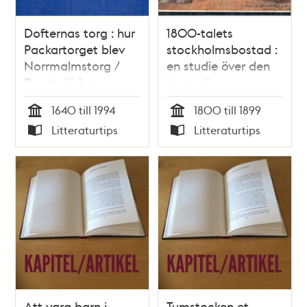
Dofternas torg : hur
1800-talets
Packartorget blev
stockholmsbostad :
Norrmalmstorg /
en studie över den
Bengt Järbe
borgerliga
bostadens
1640 till 1994
1800 till 1899
planlösning i
Tid
Tid
Litteraturtips
Litteraturtips
hyreshusen / Birgit
Typ
Typ
Gejvall
Att vara barn i
Tumstocken et