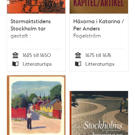
Stormaktstidens
Häxorna i Katarina /
Stockholm tar
Per Anders
gestalt :
Fogelström
gaturegleringen i
Stockholm 1625-
1625 till 1650
1675 till 1676
1650 / Linnea
Tid
Tid
Litteraturtips
Litteraturtips
Forsberg
Typ
Typ