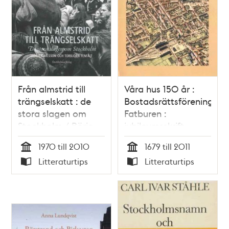
Från almstrid till
Våra hus 150 år :
trängselskatt : de
Bostadsrättsföreningen
stora slagen om
Fatburen :
Stockholm / Börje
jubileumsskrift
Karlsson och
1970 till 2010
1679 till 2011
Torbjörn Tenfält
Tid
Tid
Litteraturtips
Litteraturtips
Typ
Typ