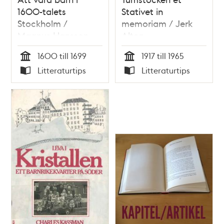
1600-talets
Stativet in
Stockholm /
memoriam / Jerk
Magnus Hansson
Alton
1600 till 1699
1917 till 1965
Tid
Tid
Litteraturtips
Litteraturtips
Typ
Typ