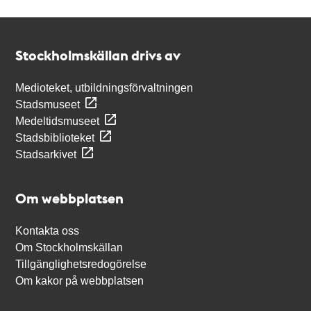
Kontakt
Stockholmskällan
Stockholmskällan drivs av
Medioteket, utbildningsförvaltningen
Stadsmuseet
Medeltidsmuseet
Stadsbiblioteket
Stadsarkivet
Om webbplatsen
Kontakta oss
Om Stockholmskällan
Tillgänglighetsredogörelse
Om kakor på webbplatsen