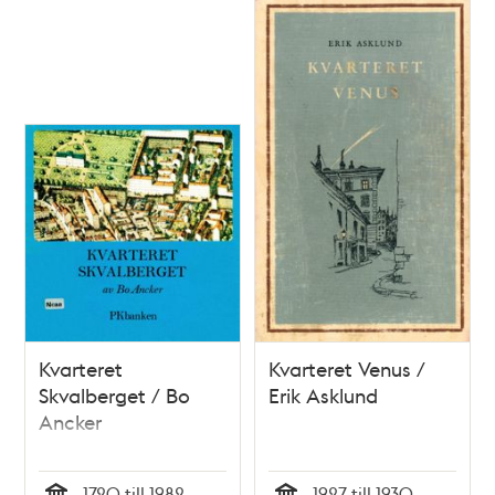
bostadsrättsförening
Kvarteret
Kvarteret Venus /
Skvalberget / Bo
Erik Asklund
Ancker
1720 till 1982
1927 till 1930