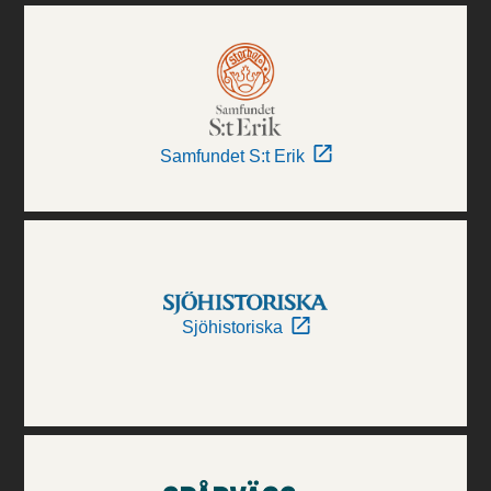
Samfundet S:t Erik
Sjöhistoriska