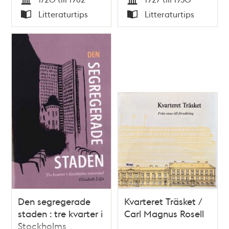
Tid
Tid
Litteraturtips
Litteraturtips
Typ
Typ
Den segregerade
Kvarteret Träsket /
staden : tre kvarter i
Carl Magnus Rosell
Stockholms