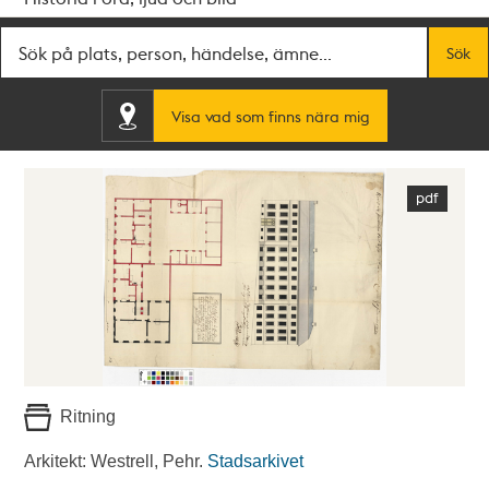
Fritextsök
Sök
Visa vad som finns nära mig
Ritning
Arkitekt: Westrell, Pehr.
Stadsarkivet