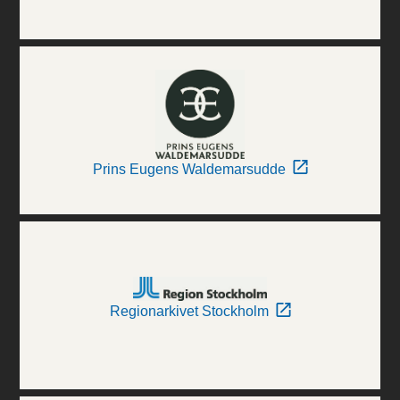
Prins Eugens Waldemarsudde
Regionarkivet Stockholm