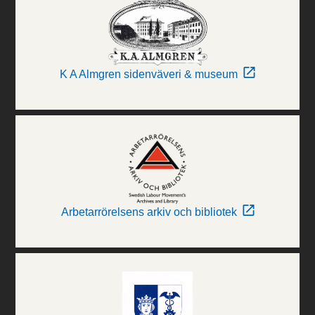
K A Almgren sidenväveri & museum
Arbetarrörelsens arkiv och bibliotek