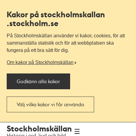
Kakor på stockholmskallan
.stockholm.se
På Stockholmskällan använder vi kakor, cookies, för att
sammanställa statistik och för att webbplatsen ska
fungera på ett bra sätt för dig.
Om kakor på Stockholmskällan
Godkänn alla kakor
Välj vilka kakor vi får använda
Till
Till
Stockholmskällan
navigationen
huvudinnehållet
Historia i ord, ljud och bild