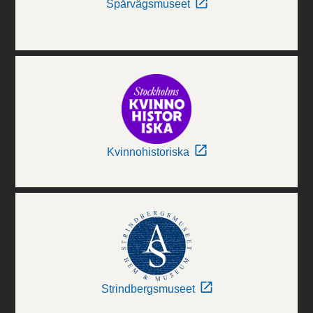
Spårvägsmuseet
Kvinnohistoriska
Strindbergsmuseet