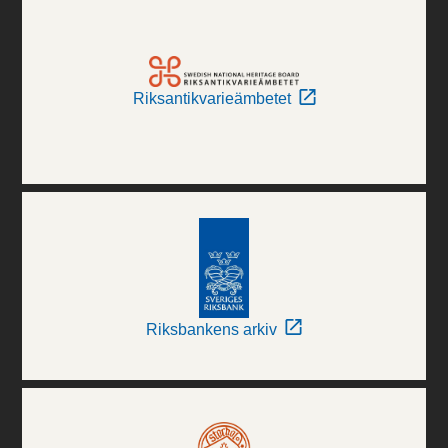
Riksantikvarieämbetet
Riksbankens arkiv