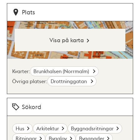
Plats
Visa på karta
Kvarter:
Brunkhalsen (Norrmalm)
Övriga platser:
Drottninggatan
Sökord
Hus
Arkitektur
Byggnadsritningar
Ritningar
Bygglov
Byggnader