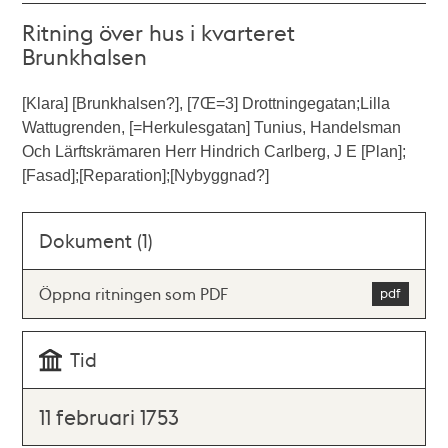
Ritning över hus i kvarteret
Brunkhalsen
[Klara] [Brunkhalsen?], [7Œ=3] Drottningegatan;Lilla
Wattugrenden, [=Herkulesgatan] Tunius, Handelsman
Och Lärftskrämaren Herr Hindrich Carlberg, J E [Plan];
[Fasad];[Reparation];[Nybyggnad?]
Dokument (1)
Öppna ritningen som PDF
Tid
11 februari 1753