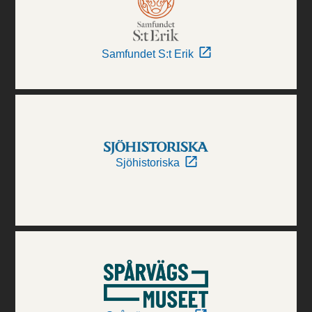
Samfundet S:t Erik
Sjöhistoriska