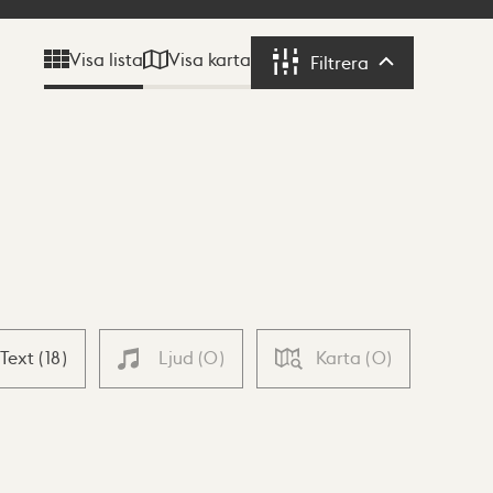
Visa karta
Visa lista
Filtrera
Filtrera
Text
(
18
)
Ljud
(
0
)
Karta
(
0
)