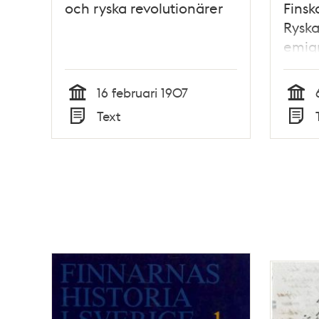
och ryska revolutionärer
Finsk
Rysk
emig
16 februari 1907
Tid
Tid
Text
Typ
Typ