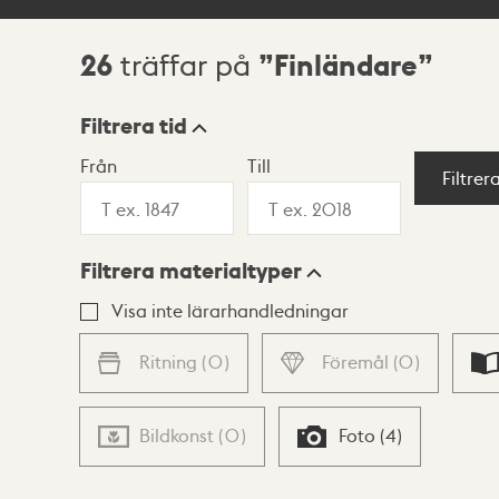
26
Finländare
träffar på
Sökresultat
Filtrera tid
Från
Till
Visningsläge
Filtrer
Filtrera materialtyper
Lista
Karta
Visa inte lärarhandledningar
Ritning
(
0
)
Föremål
(
0
)
Bildkonst
(
0
)
Foto
(
4
)