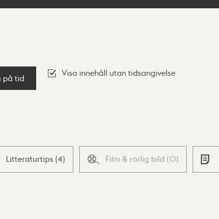
Visa innehåll utan tidsangivelse
a på tid
Litteraturtips
(
4
)
Film & rörlig bild
(
0
)