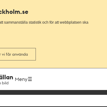
ockholm.se
tt sammanställa statistik och för att webbplatsen ska
or vi får använda
ällan
Meny
h bild