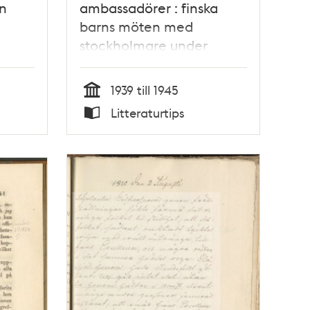
n
ambassadörer : finska
barns möten med
stockholmare under
andra världskriget / Ann
Nehlin
1939 till 1945
Tid
Litteraturtips
Typ