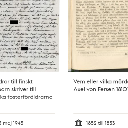
rar till finskt
Vem eller vilka mör
arn skriver till
Axel von Fersen 1810
ka fosterföräldrarna
5 maj 1945
1852 till 1853