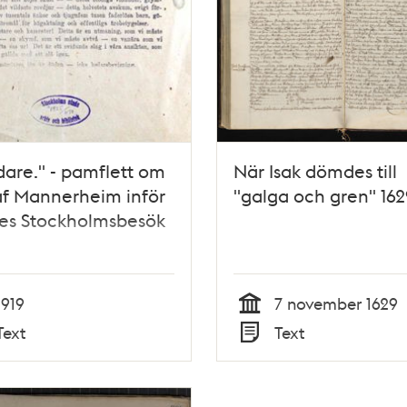
are." - pamflett om
När Isak dömdes till
af Mannerheim inför
"galga och gren" 162
es Stockholmsbesök
1919
7 november 1629
Tid
Text
Text
Typ