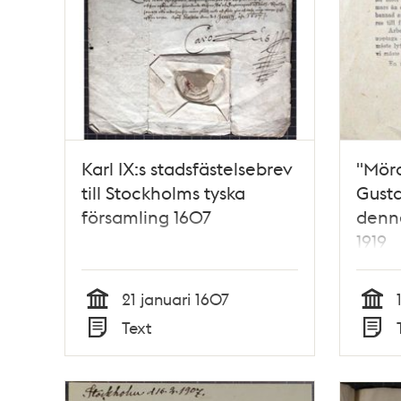
Karl IX:s stadsfästelsebrev
"Mörd
till Stockholms tyska
Gust
församling 1607
denn
1919
21 januari 1607
Tid
Tid
Text
Typ
Typ