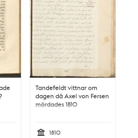
dade
Tandefeldt vittnar om
?
dagen då Axel von Fersen
mördades 1810
1810