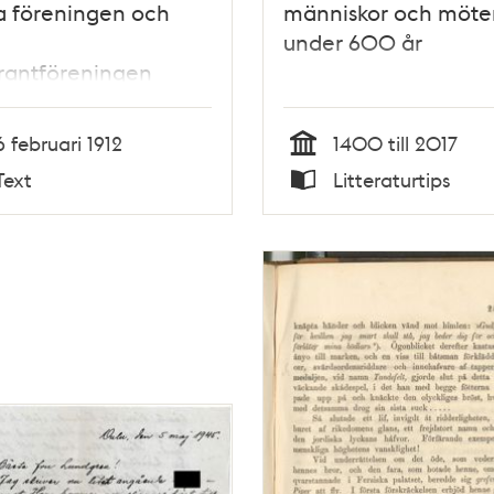
a föreningen och
människor och möte
a
under 600 år
rantföreningen
6 februari 1912
1400 till 2017
Tid
Text
Litteraturtips
Typ