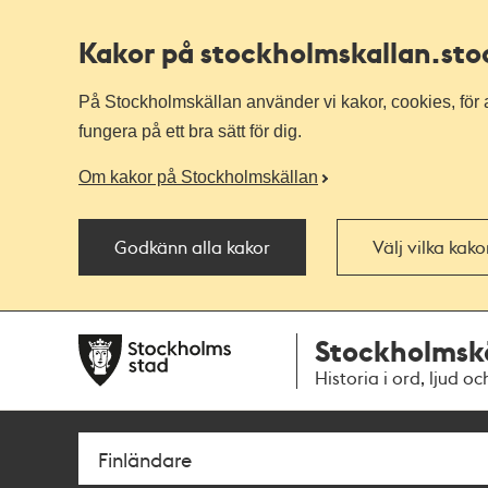
Kakor på stockholmskallan
.st
På Stockholmskällan använder vi kakor, cookies, för a
fungera på ett bra sätt för dig.
Om kakor på Stockholmskällan
Godkänn alla kakor
Välj vilka kak
Till
Till
Stockholmsk
navigationen
huvudinnehållet
Historia i ord, ljud oc
Sök
Fritextsök