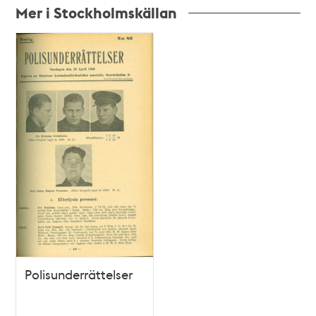
Mer i Stockholmskällan
Relaterade
poster
och
teman
Polisunderrättelser