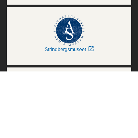
Strindbergsmuseet
Thielska Galleriet