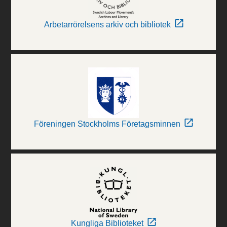
Arbetarrörelsens arkiv och bibliotek
Föreningen Stockholms Företagsminnen
Kungliga Biblioteket