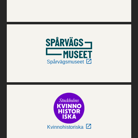
Spårvägsmuseet
Kvinnohistoriska