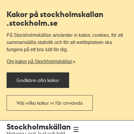
Kakor på stockholmskallan
.stockholm.se
På Stockholmskällan använder vi kakor, cookies, för att
sammanställa statistik och för att webbplatsen ska
fungera på ett bra sätt för dig.
Om kakor på Stockholmskällan
Godkänn alla kakor
Välj vilka kakor vi får använda
Till
Till
Stockholmskällan
navigationen
huvudinnehållet
Historia i ord, ljud och bild