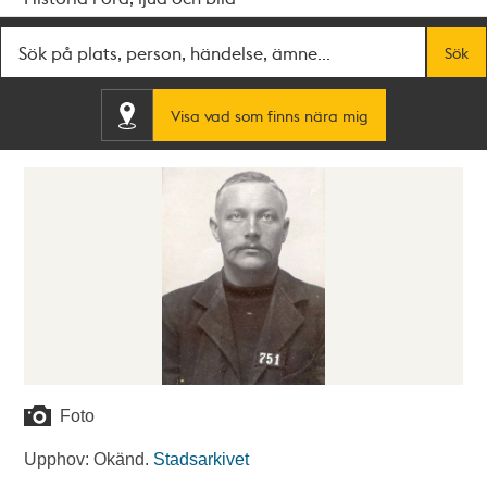
Fritextsök
Sök
Visa vad som finns nära mig
Foto
Upphov: Okänd.
Stadsarkivet