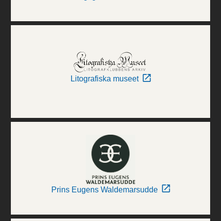
Litografiska museet
Prins Eugens Waldemarsudde