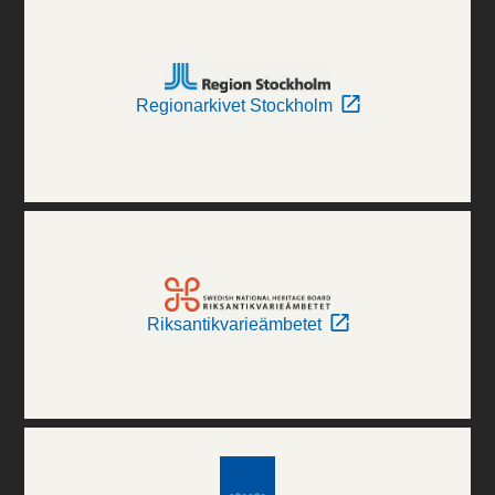
Regionarkivet Stockholm
Riksantikvarieämbetet