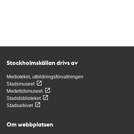
Kontakt
Stockholmskällan
Stockholmskällan drivs av
Medioteket, utbildningsförvaltningen
Stadsmuseet
Medeltidsmuseet
Stadsbiblioteket
Stadsarkivet
Om webbplatsen