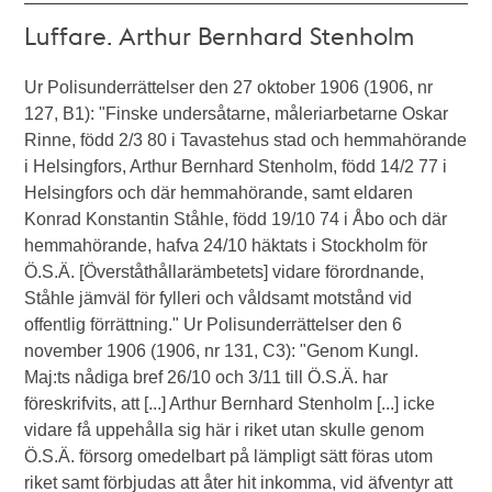
Luffare. Arthur Bernhard Stenholm
Ur Polisunderrättelser den 27 oktober 1906 (1906, nr
127, B1): "Finske undersåtarne, måleriarbetarne Oskar
Rinne, född 2/3 80 i Tavastehus stad och hemmahörande
i Helsingfors, Arthur Bernhard Stenholm, född 14/2 77 i
Helsingfors och där hemmahörande, samt eldaren
Konrad Konstantin Ståhle, född 19/10 74 i Åbo och där
hemmahörande, hafva 24/10 häktats i Stockholm för
Ö.S.Ä. [Överståthållarämbetets] vidare förordnande,
Ståhle jämväl för fylleri och våldsamt motstånd vid
offentlig förrättning." Ur Polisunderrättelser den 6
november 1906 (1906, nr 131, C3): "Genom Kungl.
Maj:ts nådiga bref 26/10 och 3/11 till Ö.S.Ä. har
föreskrifvits, att [...] Arthur Bernhard Stenholm [...] icke
vidare få uppehålla sig här i riket utan skulle genom
Ö.S.Ä. försorg omedelbart på lämpligt sätt föras utom
riket samt förbjudas att åter hit inkomma, vid äfventyr att