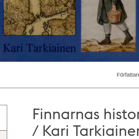
Författar
Finnarnas histor
/ Kari Tarkiaine