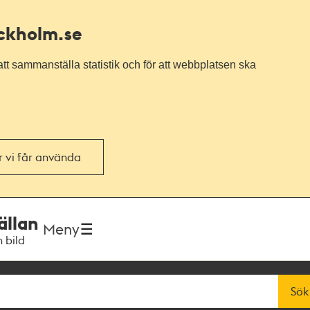
ockholm.se
tt sammanställa statistik och för att webbplatsen ska
or vi får använda
ällan
Meny
h bild
Sök