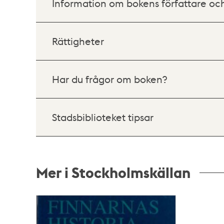
Information om bokens författare oc
Rättigheter
Har du frågor om boken?
Stadsbiblioteket tipsar
Mer i Stockholmskällan
Relaterade
poster