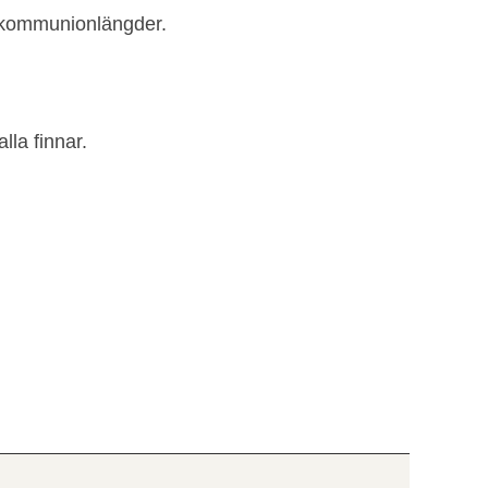
h kommunionlängder.
lla finnar.