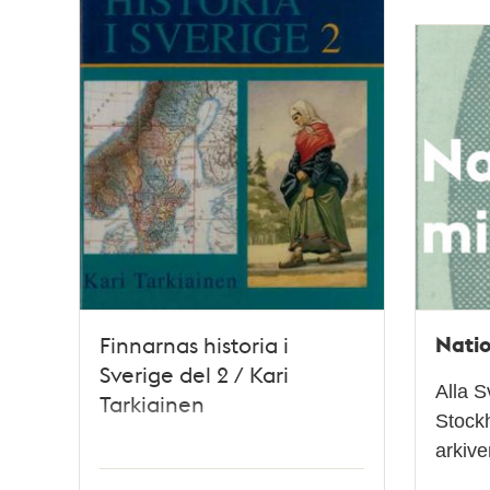
och
teman
Natio
Finnarnas historia i
Sverige del 2 / Kari
Alla S
Tarkiainen
Stockh
arkiv