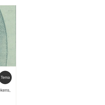
Tema
ekens,