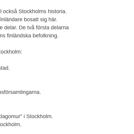
del också Stockholms historia.
ländare bosatt sig här.
re delar. De två första delarna
s finländska befolkning.
Stockholm:
tad.
lmsförsamlingarna.
”klagomur” i Stockholm.
Stockholm.