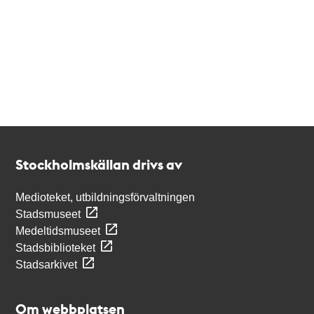
Kontakt
Stockholmskällan
Stockholmskällan drivs av
Medioteket, utbildningsförvaltningen
Stadsmuseet
Medeltidsmuseet
Stadsbiblioteket
Stadsarkivet
Om webbplatsen