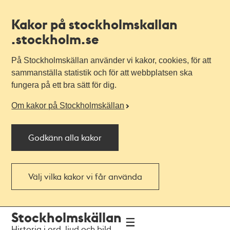
Kakor på stockholmskallan
.stockholm.se
På Stockholmskällan använder vi kakor, cookies, för att
sammanställa statistik och för att webbplatsen ska
fungera på ett bra sätt för dig.
Om kakor på Stockholmskällan
Godkänn alla kakor
Välj vilka kakor vi får använda
Till
Till
Stockholmskällan
navigationen
huvudinnehållet
Historia i ord, ljud och bild