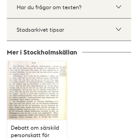
Har du frågor om texten?
Stadsarkivet tipsar
Mer i Stockholmskällan
Relaterade
poster
och
teman
Debatt om särskild
personskatt för