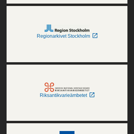
Regionarkivet Stockholm
Riksantikvarieämbetet