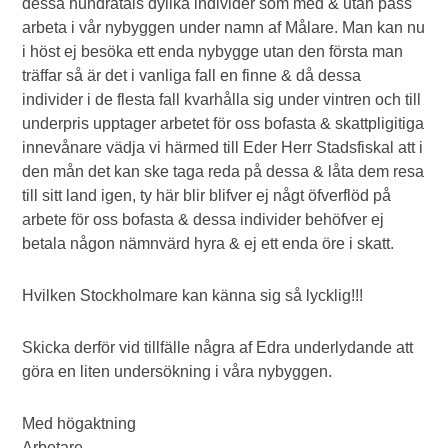
dessa hundratals dylika individer som med & utan pass
arbeta i vår nybyggen under namn af Målare. Man kan nu
i höst ej besöka ett enda nybygge utan den första man
träffar så är det i vanliga fall en finne & då dessa
individer i de flesta fall kvarhålla sig under vintren och till
underpris upptager arbetet för oss bofasta & skattpligitiga
innevånare vädja vi härmed till Eder Herr Stadsfiskal att i
den mån det kan ske taga reda på dessa & låta dem resa
till sitt land igen, ty här blir blifver ej någt öfverflöd på
arbete för oss bofasta & dessa individer behöfver ej
betala någon nämnvärd hyra & ej ett enda öre i skatt.
Hvilken Stockholmare kan känna sig så lycklig!!!
Skicka derför vid tillfälle några af Edra underlydande att
göra en liten undersökning i våra nybyggen.
Med högaktning
Arbetare