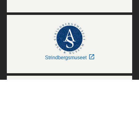
Strindbergsmuseet
Thielska Galleriet