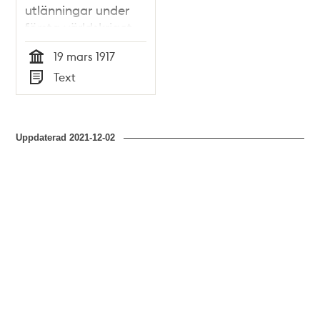
utlänningar under
första världskriget -
stadsfullmäktige
19 mars 1917
1917
Tid
Text
Typ
Uppdaterad
2021-12-02