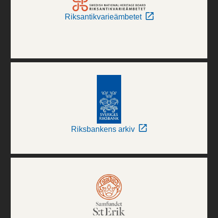
Riksantikvarieämbetet
Riksbankens arkiv