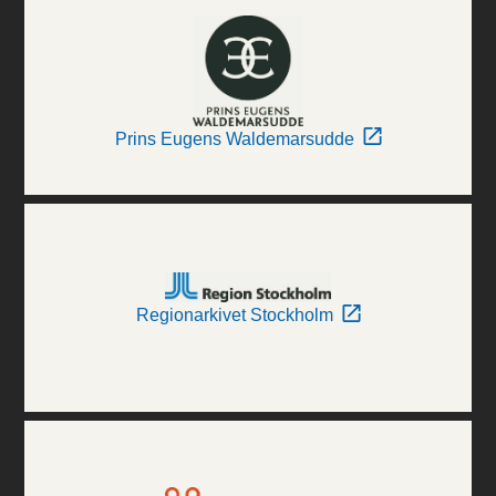
Prins Eugens Waldemarsudde
Regionarkivet Stockholm