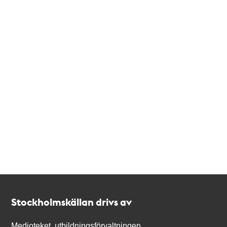
Kontakt
Stockholmskällan
Stockholmskällan drivs av
Medioteket, utbildningsförvaltningen