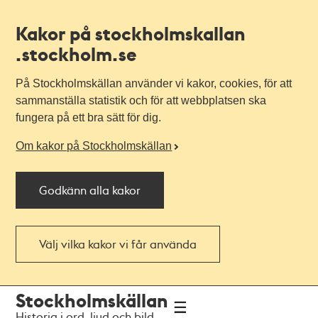
Kakor på stockholmskallan
.stockholm.se
På Stockholmskällan använder vi kakor, cookies, för att
sammanställa statistik och för att webbplatsen ska
fungera på ett bra sätt för dig.
Om kakor på Stockholmskällan
Godkänn alla kakor
Välj vilka kakor vi får använda
Till
Till
Stockholmskällan
navigationen
huvudinnehållet
Historia i ord, ljud och bild