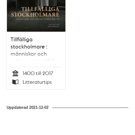
Tillfälliga
stockholmare :
människor och
möten under 600
år
1400 till 2017
Tid
Litteraturtips
Typ
Uppdaterad
2021-12-02