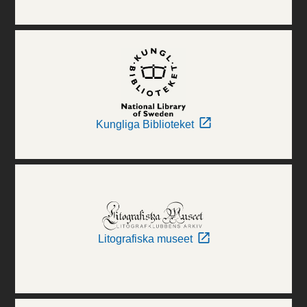
Kungliga Biblioteket
Litografiska museet