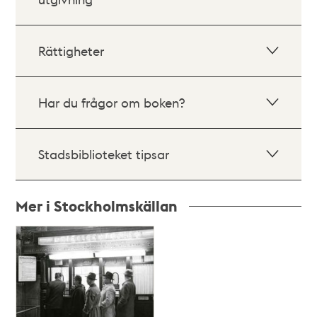
Rättigheter
Har du frågor om boken?
Stadsbiblioteket tipsar
Mer i Stockholmskällan
Relaterade
poster
och
teman