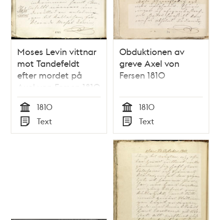
Moses Levin vittnar
Obduktionen av
mot Tandefeldt
greve Axel von
efter mordet på
Fersen 1810
Axel von Fersen 1810
1810
1810
Tid
Tid
Text
Text
Typ
Typ