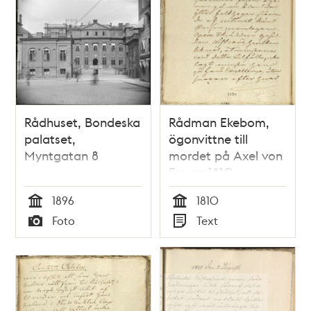
Rådhuset, Bondeska
Rådman Ekebom,
palatset,
ögonvittne till
Myntgatan 8
mordet på Axel von
Fersen 1810
1896
1810
Tid
Tid
Foto
Text
Typ
Typ