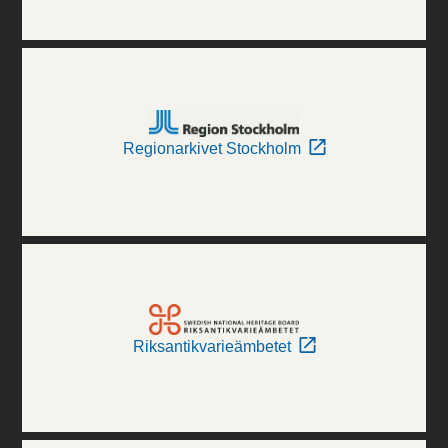
Regionarkivet Stockholm
Riksantikvarieämbetet