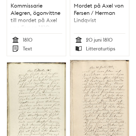
Kommissarie
Mordet på Axel von
Alegren, ögonvittne
Fersen / Herman
till mordet på Axel
Lindqvist
von Fersen 1810
1810
20 juni 1810
Tid
Tid
Text
Litteraturtips
Typ
Typ