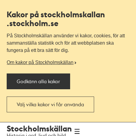
Kakor på stockholmskallan
.stockholm.se
På Stockholmskällan använder vi kakor, cookies, för att
sammanställa statistik och för att webbplatsen ska
fungera på ett bra sätt för dig.
Om kakor på Stockholmskällan
Godkänn alla kakor
Välj vilka kakor vi får använda
Till
Till
Stockholmskällan
navigationen
huvudinnehållet
Historia i ord, ljud och bild