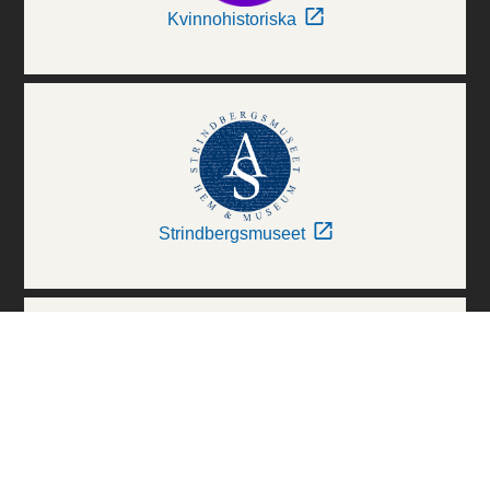
Kvinnohistoriska
Strindbergsmuseet
Thielska Galleriet