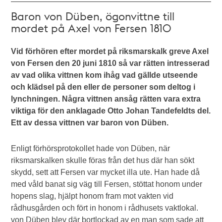
Baron von Düben, ögonvittne till
mordet på Axel von Fersen 1810
Vid förhören efter mordet på riksmarskalk greve Axel
von Fersen den 20 juni 1810 så var rätten intresserad
av vad olika vittnen kom ihåg vad gällde utseende
och klädsel på den eller de personer som deltog i
lynchningen. Några vittnen ansåg rätten vara extra
viktiga för den anklagade Otto Johan Tandefeldts del.
Ett av dessa vittnen var baron von Düben.
Enligt förhörsprotokollet hade von Düben, när
riksmarskalken skulle föras från det hus där han sökt
skydd, sett att Fersen var mycket illa ute. Han hade då
med våld banat sig väg till Fersen, stöttat honom under
hopens slag, hjälpt honom fram mot vakten vid
rådhusgården och fört in honom i rådhusets vaktlokal.
von Düben blev där bortlockad av en man som sade att