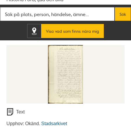
Fritextsök
Sök
Visa vad som finns nära mig
Text
Upphov: Okänd.
Stadsarkivet