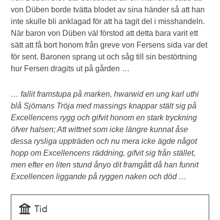
von Düben borde tvätta blodet av sina händer så att han
inte skulle bli anklagad för att ha tagit del i misshandeln.
När baron von Düben väl förstod att detta bara varit ett
sätt att få bort honom från greve von Fersens sida var det
för sent. Baronen sprang ut och såg till sin bestörtning
hur Fersen dragits ut på gården …
… fallit framstupa på marken, hwarwid en ung karl uthi
blå Sjömans Tröja med massings knappar stält sig på
Excellencens rygg och gifvit honom en stark tryckning
öfver halsen; Att wittnet som icke längre kunnat åse
dessa rysliga uppträden och nu mera icke ägde något
hopp om Excellencens räddning, gifvit sig från stället,
men efter en liten stund ånyo dit framgått då han funnit
Excellencen liggande på ryggen naken och död …
Tid