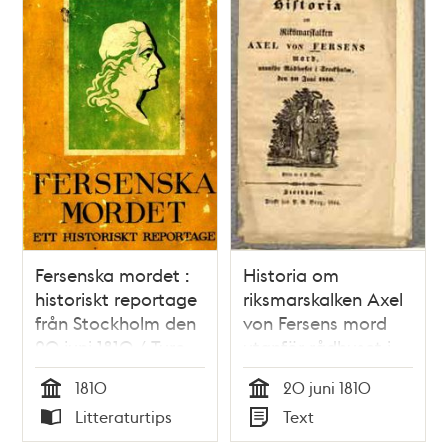
Fersenska mordet :
Historia om
historiskt reportage
riksmarskalken Axel
från Stockholm den
von Fersens mord
20 juni 1810 / Ture
utanför rådhuset i
Nerman
Stockholm den 20
1810
20 juni 1810
juni 1810.
Tid
Tid
Litteraturtips
Text
Typ
Typ