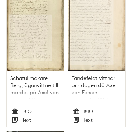
Schatullmakare
Tandefeldt vittnar
Berg, ögonvittne till
om dagen då Axel
mordet på Axel von
von Fersen
Fersen 1810
mördades 1810
1810
1810
Tid
Tid
Text
Text
Typ
Typ