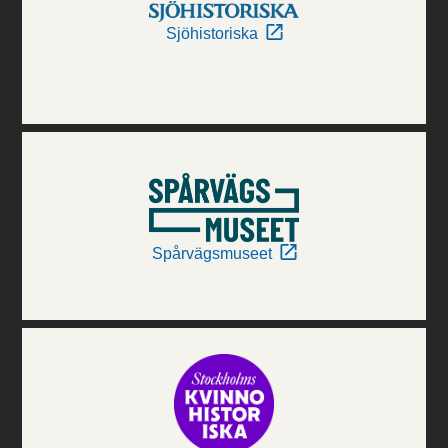
Sjöhistoriska
Spårvägsmuseet