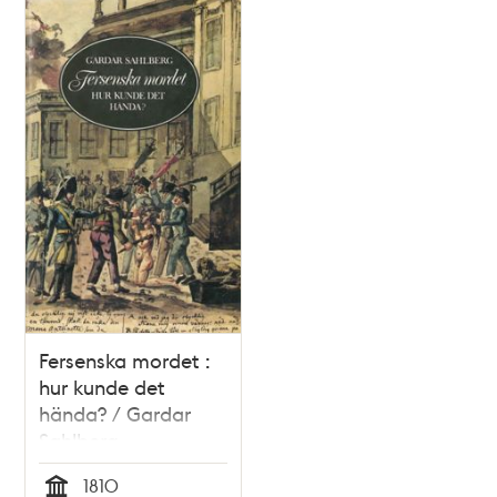
Relaterade
poster
och
teman
Fersenska mordet :
hur kunde det
hända? / Gardar
Sahlberg
1810