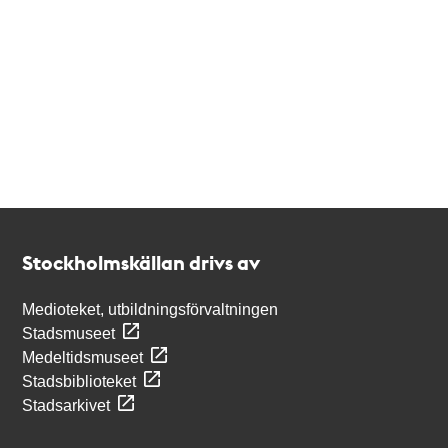
Kontakt
Stockholmskällan
Stockholmskällan drivs av
Medioteket, utbildningsförvaltningen
Stadsmuseet
Medeltidsmuseet
Stadsbiblioteket
Stadsarkivet