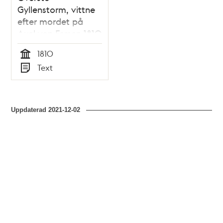
Gyllenstorm, vittne
efter mordet på
Axel von Fersen 1810
1810
Tid
Text
Typ
Uppdaterad
2021-12-02