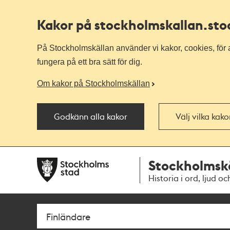
Kakor på stockholmskallan
.st
På Stockholmskällan använder vi kakor, cookies, för a
fungera på ett bra sätt för dig.
Om kakor på Stockholmskällan
Godkänn alla kakor
Välj vilka kak
Till
Till
Stockholmsk
navigationen
huvudinnehållet
Historia i ord, ljud oc
Sök
Fritextsök