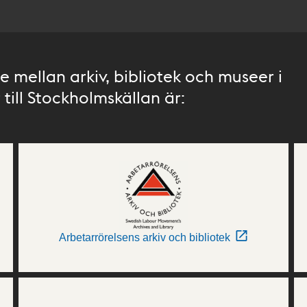
 mellan arkiv, bibliotek och museer i
till Stockholmskällan är:
Arbetarrörelsens arkiv och bibliotek