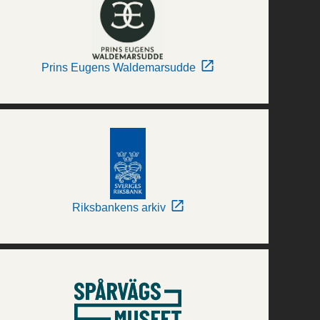
Prins Eugens Waldemarsudde
Riksbankens arkiv