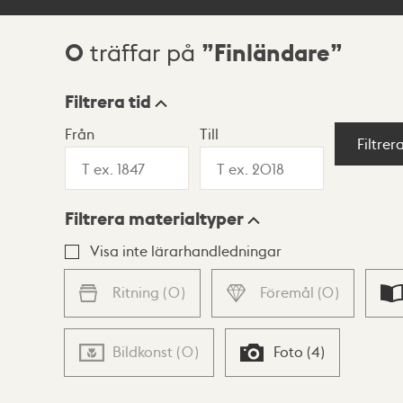
0
Finländare
träffar på
Sökresultat
Filtrera tid
Från
Till
Visningsläge
Filtrer
Filtrera materialtyper
Lista
Karta
Visa inte lärarhandledningar
Ritning
(
0
)
Föremål
(
0
)
Bildkonst
(
0
)
Foto
(
4
)