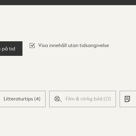
Visa innehåll utan tidsangivelse
a på tid
Litteraturtips
(
4
)
Film & rörlig bild
(
0
)