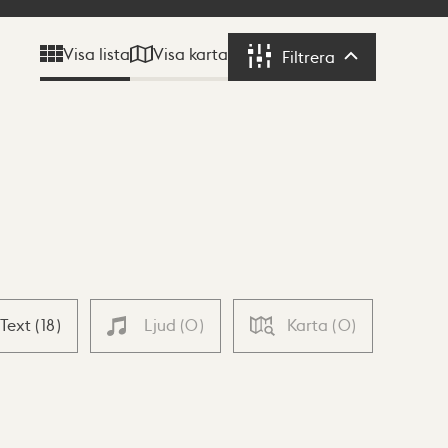
Visa karta
Visa lista
Filtrera
Filtrera
Text
(
18
)
Ljud
(
0
)
Karta
(
0
)