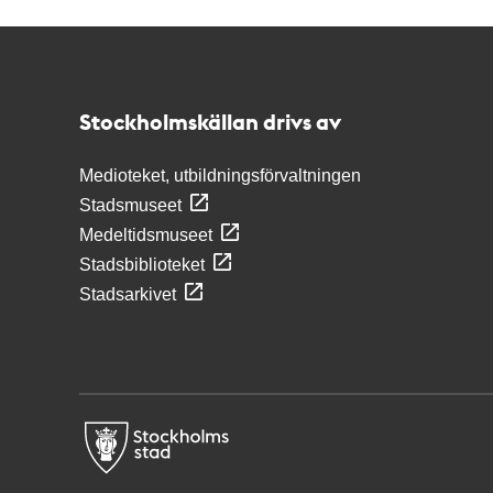
Kontakt
Stockholmskällan
Stockholmskällan drivs av
Medioteket, utbildningsförvaltningen
Stadsmuseet
Medeltidsmuseet
Stadsbiblioteket
Stadsarkivet