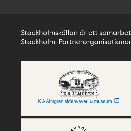
Stockholmskällan är ett samarbete
Stockholm. Partnerorganisationer 
K A Almgren sidenväveri & museum