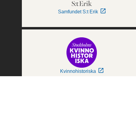
Samfundet S:t Erik
Kvinnohistoriska
Världskulturmuseerna