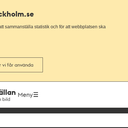
ockholm.se
tt sammanställa statistik och för att webbplatsen ska
or vi får använda
ällan
Meny
h bild