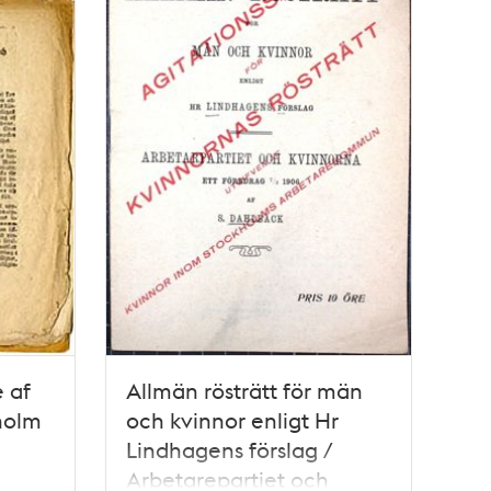
e af
Allmän rösträtt för män
holm
och kvinnor enligt Hr
Lindhagens förslag /
Arbetarepartiet och