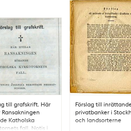
g till grafskrift. Här
Förslag till inrättand
r Ransakningen
privatbanker i Stock
de Katholska
och landsorterne
ornets fall. Notis i