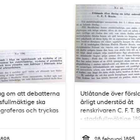
ag om att debatterna
Utlåtande över förs
dsfullmäktige ska
årligt understöd åt
graferas och tryckas
renskrivaren C. F. T. 
- stadsfullmäktige 18
1898
28 februari 1895