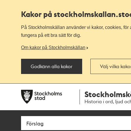
Kakor på stockholmskallan
.st
På Stockholmskällan använder vi kakor, cookies, för a
fungera på ett bra sätt för dig.
Om kakor på Stockholmskällan
Godkänn alla kakor
Välj vilka kak
Till
Till
Stockholmsk
navigationen
huvudinnehållet
Historia i ord, ljud oc
Sök
Fritextsök