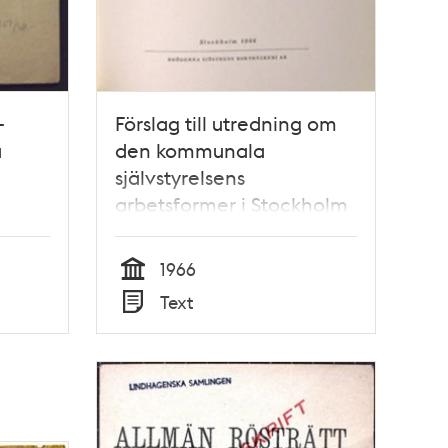
-
Förslag till utredning om
a
den kommunala
självstyrelsens
arbetsformer i Stockholm
1966
Tid
Text
Typ