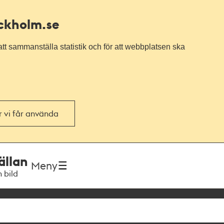
ockholm.se
tt sammanställa statistik och för att webbplatsen ska
or vi får använda
ällan
Meny
h bild