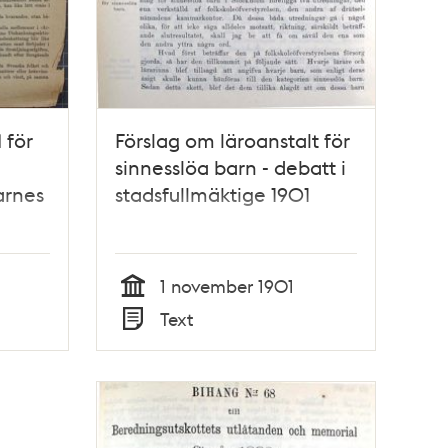
 för
Förslag om läroanstalt för
sinnesslöa barn - debatt i
arnes
stadsfullmäktige 1901
1 november 1901
Tid
Text
Typ