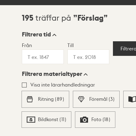
195
Förslag
träffar på
Sökresultat
Filtrera tid
Från
Till
Visningsläge
Filtrer
Filtrera materialtyper
Lista
Karta
Visa inte lärarhandledningar
Ritning
(
89
)
Föremål
(
3
)
Bildkonst
(
11
)
Foto
(
18
)