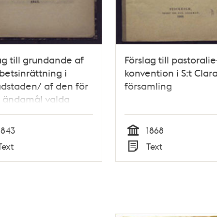
ag till grundande af
Förslag till pastoralie
betsinrättning i
konvention i S:t Clar
dstaden/ af den för
församling
a ändamål valda
té
1843
1868
Tid
Text
Text
Typ