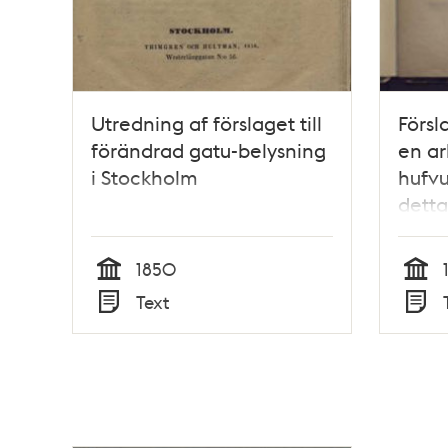
Utredning af förslaget till
Försl
förändrad gatu-belysning
en ar
i Stockholm
hufvu
dett
komi
1850
Tid
Tid
Text
Typ
Typ