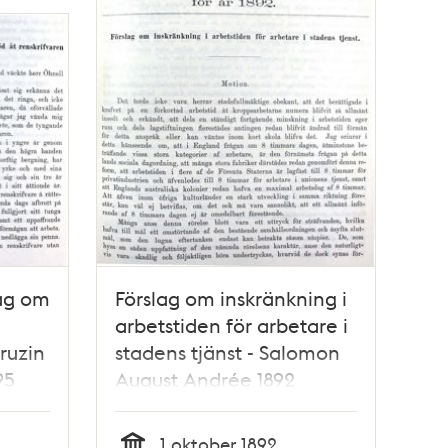
lag om
Förslag om inskränkning i
arbetstiden för arbetare i
Bruzin
stadens tjänst - Salomon
95
August Andrée 1892
1 oktober 1892