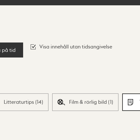
Visa innehåll utan tidsangivelse
a på tid
Litteraturtips
(
14
)
Film & rörlig bild
(
1
)