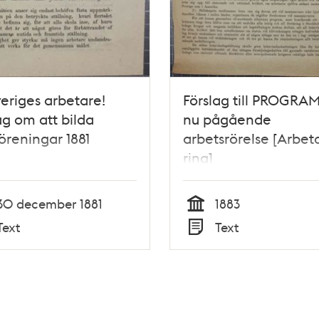
Sveriges arbetare!
Förslag till PROGRAM
ag om att bilda
nu pågående
öreningar 1881
arbetsrörelse [Arbet
ring]
30 december 1881
1883
Tid
Text
Text
Typ