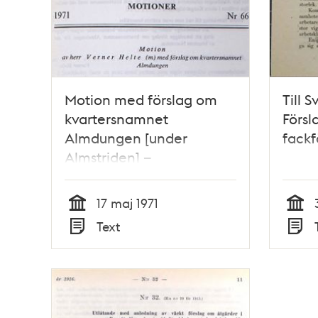
Motion med förslag om
Till 
kvartersnamnet
Försl
Almdungen [under
fackf
Almstriden] –
Kommunfullmäktige 1971
17 maj 1971
Tid
Tid
Text
Typ
Typ