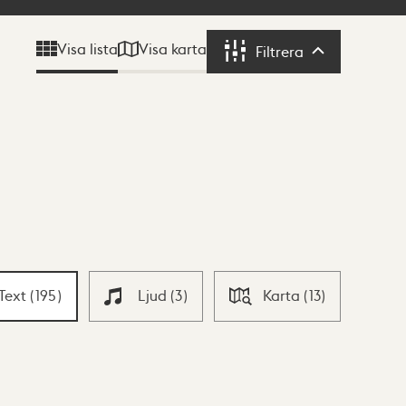
Visa karta
Visa lista
Filtrera
Filtrera
Text
(
195
)
Ljud
(
3
)
Karta
(
13
)