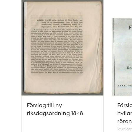
Förslag till ny
Försla
riksdagsordning 1848
hvila
röran
kyrkot