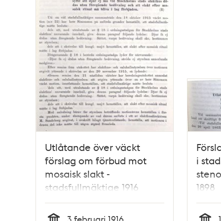
Utlåtande över väckt
Försl
förslag om förbud mot
i sta
mosaisk slakt -
steno
stadsfullmäktige 1916
1898
3 februari 1916