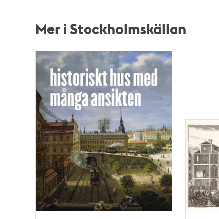
Mer i Stockholmskällan
Relaterade
poster
och
teman