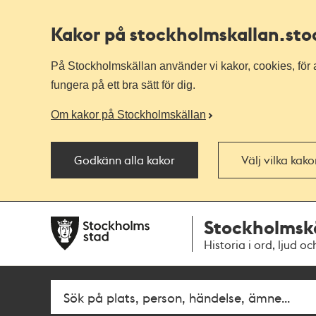
Kakor på stockholmskallan
.st
På Stockholmskällan använder vi kakor, cookies, för a
fungera på ett bra sätt för dig.
Om kakor på Stockholmskällan
Godkänn alla kakor
Välj vilka kak
Till
Till
Stockholmsk
navigationen
huvudinnehållet
Historia i ord, ljud oc
Fritextsök