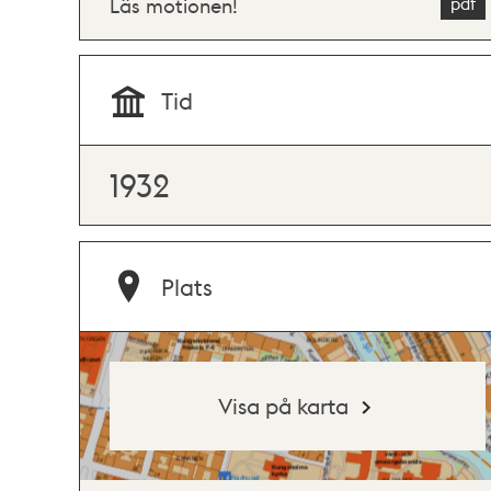
Läs motionen!
Tid
1932
Plats
Visa på karta