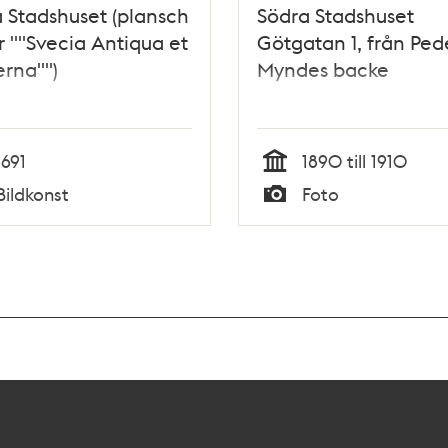
 Stadshuset (plansch
Södra Stadshuset
ur ""Svecia Antiqua et
Götgatan 1, från Ped
rna"")
Myndes backe
1691
1890 till 1910
Tid
Bildkonst
Foto
Typ