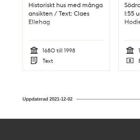
Historiskt hus med många
Södra
ansikten / Text: Claes
I:55 
Ellehag
Hodie
1680 till 1998
Tid
Tid
Text
Typ
Typ
Uppdaterad
2021-12-02
Kontakt
Stockholmskällan