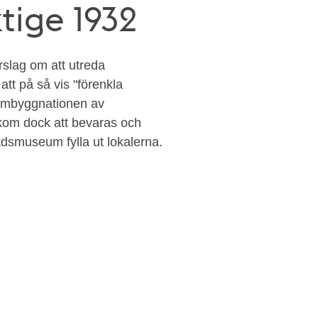
ktige 1932
slag om att utreda
att på så vis "förenkla
 ombyggnationen av
kom dock att bevaras och
adsmuseum fylla ut lokalerna.