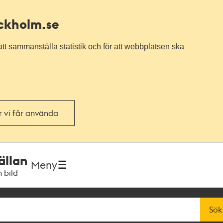
ockholm.se
tt sammanställa statistik och för att webbplatsen ska
or vi får använda
ällan
Meny
h bild
Sök