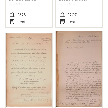
gubbhus
gubbhus
1895
1907
Tid
Tid
Text
Text
Typ
Typ