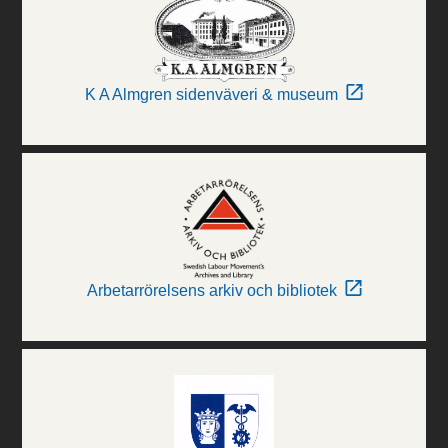
K A Almgren sidenväveri & museum
Arbetarrörelsens arkiv och bibliotek