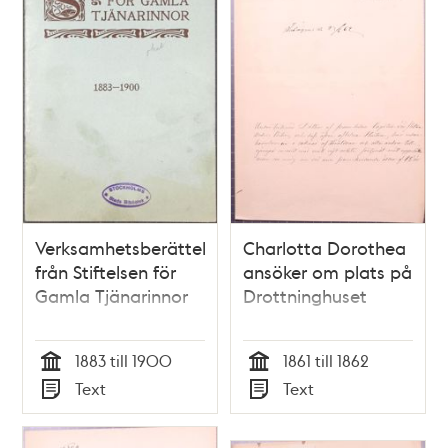
Verksamhetsberättelse
Charlotta Dorothea
från Stiftelsen för
ansöker om plats på
Gamla Tjänarinnor
Drottninghuset
1883 till 1900
1861 till 1862
Tid
Tid
Text
Text
Typ
Typ