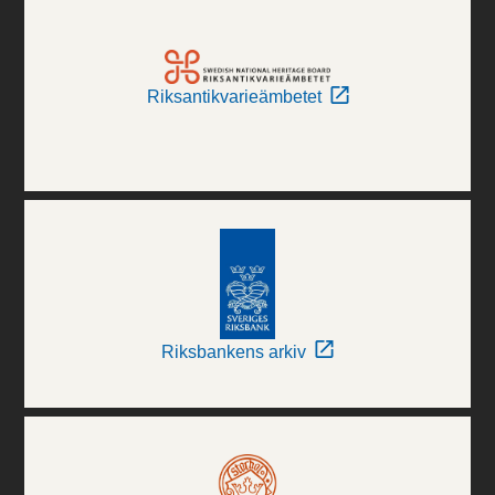
Riksantikvarieämbetet
Riksbankens arkiv