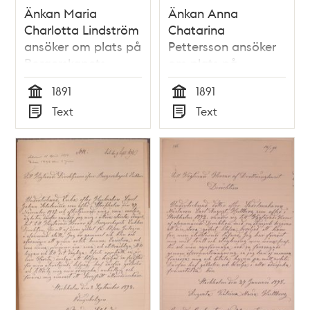
Änkan Maria
Änkan Anna
Charlotta Lindström
Chatarina
ansöker om plats på
Pettersson ansöker
Borgerskapets
om plats på
änkehus
Borgerskapets
1891
1891
änkehus
Tid
Tid
Text
Text
Typ
Typ