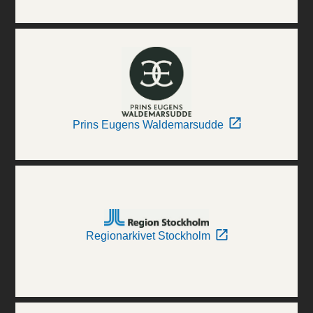
Prins Eugens Waldemarsudde
Regionarkivet Stockholm