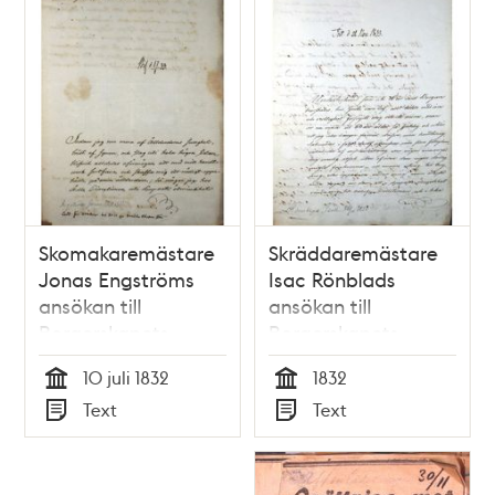
Skomakaremästare
Skräddaremästare
Jonas Engströms
Isac Rönblads
ansökan till
ansökan till
Borgerskapets
Borgerskapets
Gubbhus 1832
Gubbhus 1832
10 juli 1832
1832
Tid
Tid
Text
Text
Typ
Typ