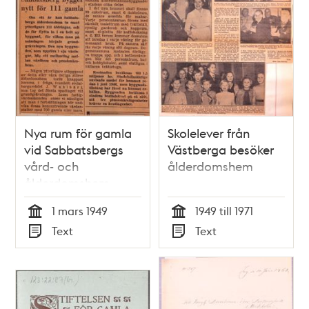
Nya rum för gamla
Skolelever från
vid Sabbatsbergs
Västberga besöker
vård- och
ålderdomshem
ålderdomshem
1 mars 1949
1949 till 1971
Tid
Tid
Text
Text
Typ
Typ