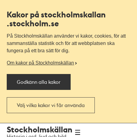
Kakor på stockholmskallan
.stockholm.se
På Stockholmskällan använder vi kakor, cookies, för att
sammanställa statistik och för att webbplatsen ska
fungera på ett bra sätt för dig.
Om kakor på Stockholmskällan
Godkänn alla kakor
Välj vilka kakor vi får använda
Till
Till
Stockholmskällan
navigationen
huvudinnehållet
Historia i ord, ljud och bild