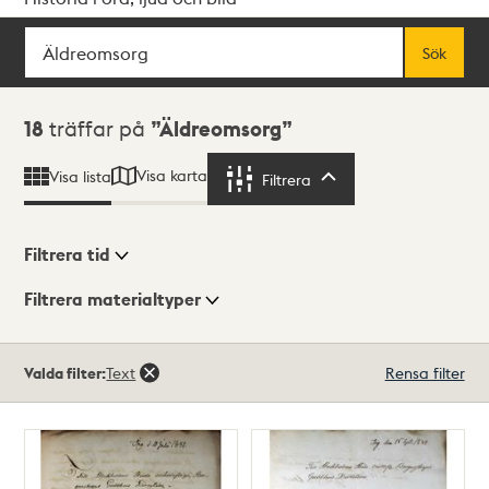
Sök
Fritextsök
Sök
Sökresultat
18
träffar på
Äldreomsorg
Visa karta
Visa lista
Filtrera
Filtrera
Filtrera tid
Filtrera materialtyper
Visningsläge
Totalt
Valda filter:
Text
Rensa filter
18
träffar
Lista
Karta