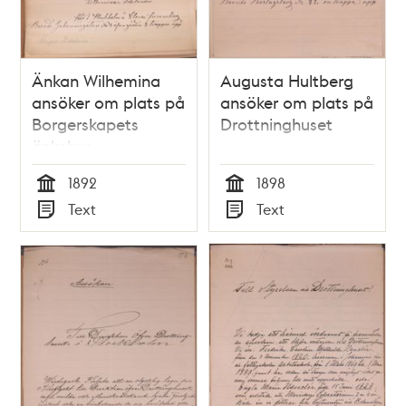
Änkan Wilhemina
Augusta Hultberg
ansöker om plats på
ansöker om plats på
Borgerskapets
Drottninghuset
änkehus
1892
1898
Tid
Tid
Text
Text
Typ
Typ