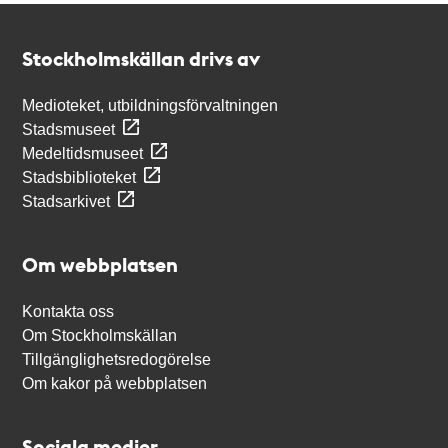
Kontakt
Stockholmskällan
Stockholmskällan drivs av
Medioteket, utbildningsförvaltningen
Stadsmuseet
Medeltidsmuseet
Stadsbiblioteket
Stadsarkivet
Om webbplatsen
Kontakta oss
Om Stockholmskällan
Tillgänglighetsredogörelse
Om kakor på webbplatsen
Sociala medier