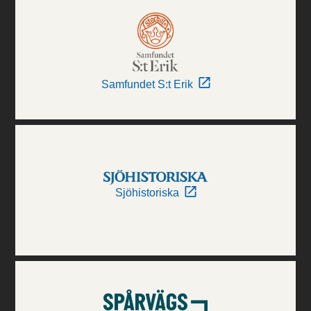
Samfundet S:t Erik
Sjöhistoriska