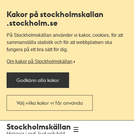
Kakor på stockholmskallan
.stockholm.se
På Stockholmskällan använder vi kakor, cookies, för att
sammanställa statistik och för att webbplatsen ska
fungera på ett bra sätt för dig.
Om kakor på Stockholmskällan
Godkänn alla kakor
Välj vilka kakor vi får använda
Till
Till
Stockholmskällan
navigationen
huvudinnehållet
Historia i ord, ljud och bild