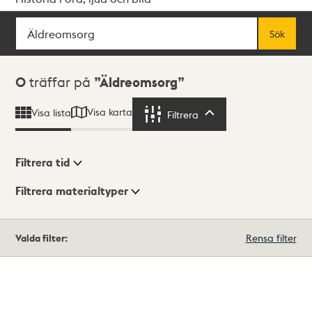
Sök
Fritextsök
Sök
Sökresultat
0
träffar på
Äldreomsorg
Visa karta
Visa lista
Filtrera
Filtrera
Filtrera tid
Filtrera materialtyper
Visningsläge
Totalt
Valda filter:
Rensa filter
0
träffar
Lista
Karta