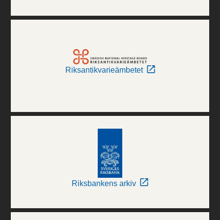
Riksantikvarieämbetet
Riksbankens arkiv