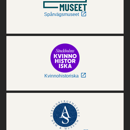
Spårvägsmuseet
Kvinnohistoriska