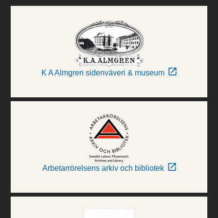
K A Almgren sidenväveri & museum
Arbetarrörelsens arkiv och bibliotek