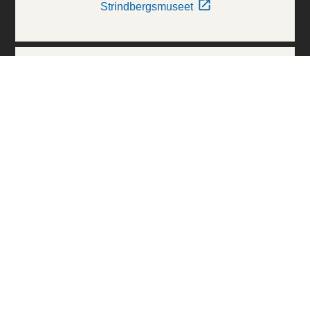
Strindbergsmuseet
Thielska Galleriet
Världskulturmuseerna