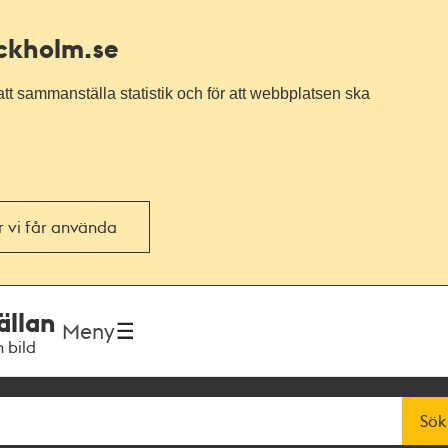
ockholm.se
tt sammanställa statistik och för att webbplatsen ska
or vi får använda
ällan
Meny
h bild
Sök