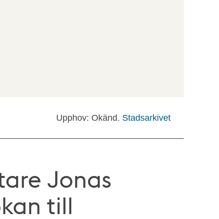
Upphov: Okänd.
Stadsarkivet
are Jonas
an till