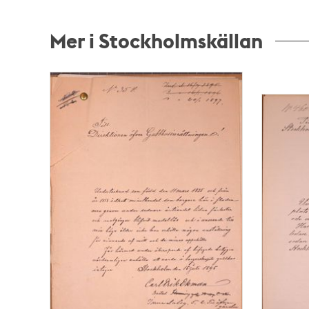
Mer i Stockholmskällan
Relaterade
poster
och
teman