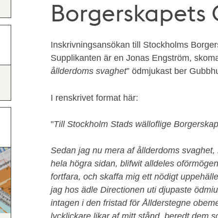
Borgerskapets 
Inskrivningsansökan till Stockholms Borge
Supplikanten är en Jonas Engström, skom
ållderdoms svaghet
” ödmjukast ber Gubbhu
I renskrivet format här:
"
Till Stockholm Stads wälloflige Borgerska
Sedan jag nu mera af ållderdoms svaghet, b
hela högra sidan, blifwit alldeles oförmöge
fortfara, och skaffa mig ett nödigt uppehäl
jag hos ädle Directionen uti djupaste ödmiu
intagen i den fristad för Ållderstegne obe
lycklickare likar af mitt stånd, beredt dem 