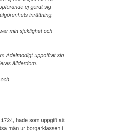
ppförande ej gordt sig
lgörenhets inrättning.
wer min sjuklighet och
om Ädelmodigt uppoffrat sin
 deras ållderdom.
 och
1724, hade som uppgift att
lösa män ur borgarklassen i