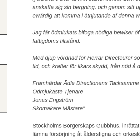
anskaffa sig sin bergning, och genom sitt u
owärdig att komma i åtnjutande af denna wä
Jag får ödmiukats bifoga nödiga bewiser öf
fattigdoms tillstånd.
Med djup vördnad för Herrar Directeurer s
tid, och krafter för likars skydd, från nöd å
Framhärdar Ädle Directionens Tacksamme
Ödmjukaste Tjenare
Jonas Engström
Skomakare Mästare
"
Stockholms Borgerskaps Gubbhus, inrättat 
lämna försörjning åt ålderstigna och orkes