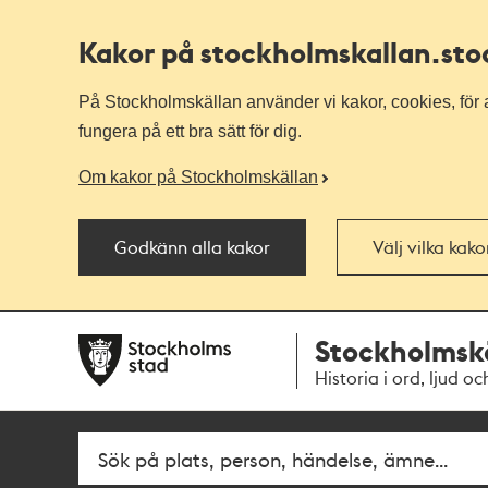
Kakor på stockholmskallan
.st
På Stockholmskällan använder vi kakor, cookies, för a
fungera på ett bra sätt för dig.
Om kakor på Stockholmskällan
Godkänn alla kakor
Välj vilka kak
Till
Till
Stockholmsk
navigationen
huvudinnehållet
Historia i ord, ljud oc
Fritextsök