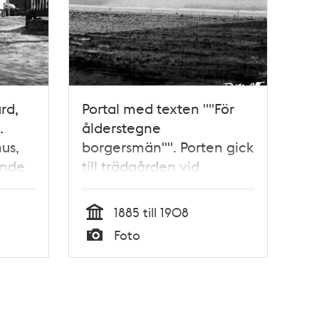
rd,
Portal med texten ""För
.
ålderstegne
us,
borgersmän"". Porten gick
ande
till trädgården vid
Borgerskapets gubbhus,
Kristinehovs malmgård.
1885 till 1908
Nu kv. Graniten
Tid
Foto
Typ