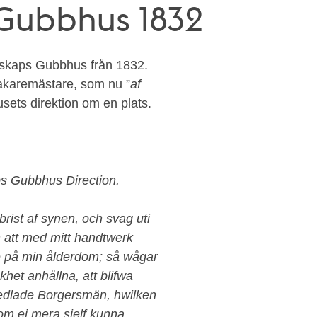
Gubbhus 1832
rskaps Gubbhus från 1832.
akaremästare, som nu ”
af
sets direktion om en plats.
ps Gubbhus Direction.
rist af synen, och svag uti
n att med mitt handtwerk
le på min ålderdom; så wågar
khet anhållna, att blifwa
medlade Borgersmän, hwilken
som ej mera sjelf kunna