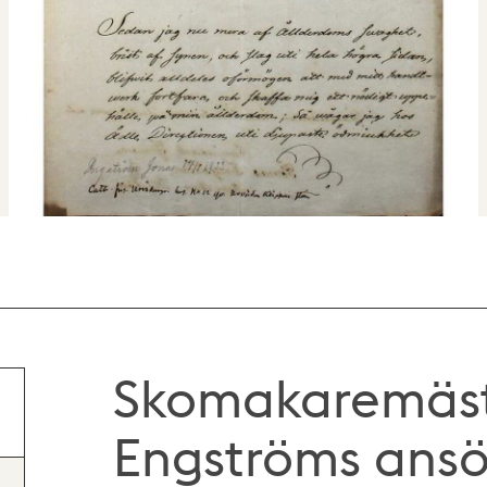
Skomakaremäst
Engströms ansök