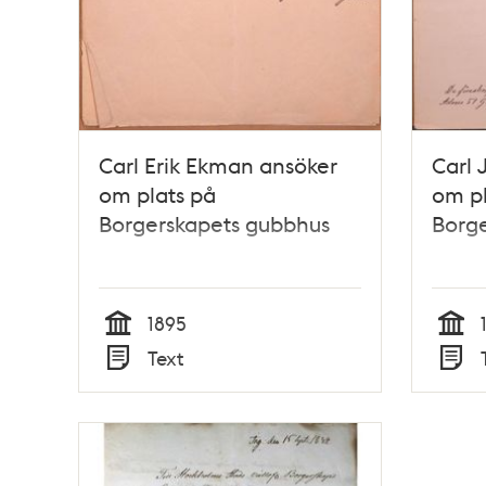
Carl Erik Ekman ansöker
Carl 
om plats på
om pl
Borgerskapets gubbhus
Borg
1895
Tid
Tid
Text
Typ
Typ