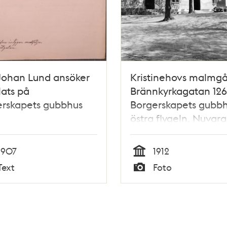
Johan Lund ansöker
Kristinehovs malmgå
ats på
Brännkyrkagatan 126
erskapets gubbhus
Borgerskapets gubbh
östra flygeln. Nuvar
kv. Graniten
1907
1912
Tid
Text
Foto
Typ