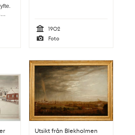
yfte.
ms…
1902
Tid
Foto
Typ
er
Utsikt från Blekholmen