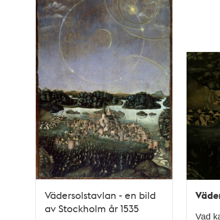
Väder
Vädersolstavlan - en bild
av Stockholm år 1535
Vad k