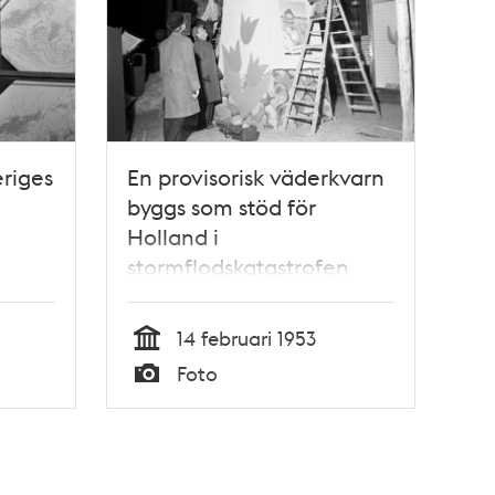
riges
En provisorisk väderkvarn
byggs som stöd för
Holland i
stormflodskatastrofen
erar
14 februari 1953
örs
Tid
Foto
Typ