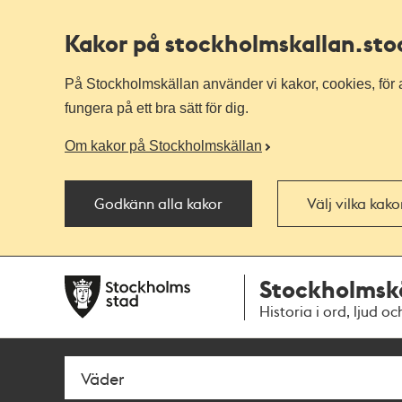
Kakor på stockholmskallan
.st
På Stockholmskällan använder vi kakor, cookies, för a
fungera på ett bra sätt för dig.
Om kakor på Stockholmskällan
Godkänn alla kakor
Välj vilka kak
Till
Till
Stockholmsk
navigationen
huvudinnehållet
Historia i ord, ljud oc
Sök
Fritextsök