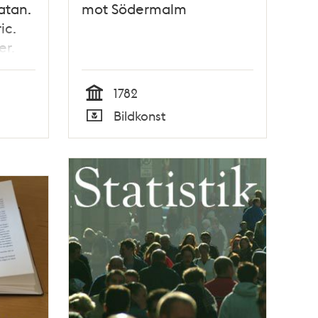
atan.
mot Södermalm
ic.
er.
otta
1782
llan.
Tid
Bildkonst
Typ