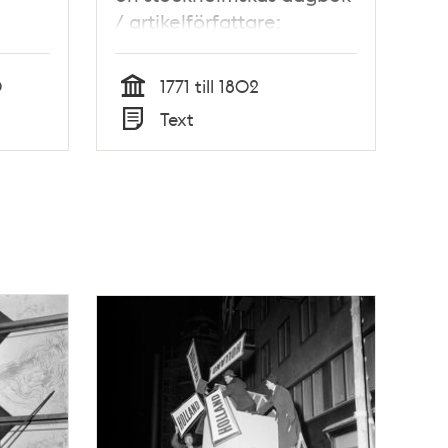
/ artikelförfattare:
Elisabeth Brenning
0
1771 till 1802
Tid
Text
Typ