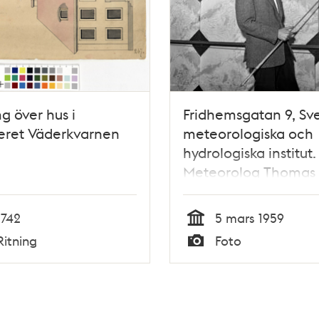
ng över hus i
Fridhemsgatan 9, Sve
eret Väderkvarnen
meteorologiska och
hydrologiska institut.
Meteorolog Thomas
Thompson demonstr
kartor utifrån vilka
1742
5 mars 1959
väderprognoserna g
Tid
Ritning
Foto
Typ