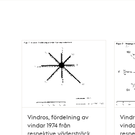
Totalt
170
träffar
Vindros, fördelning av
Vindr
vindar 1974 från
vinda
respektive vädersträck
respe