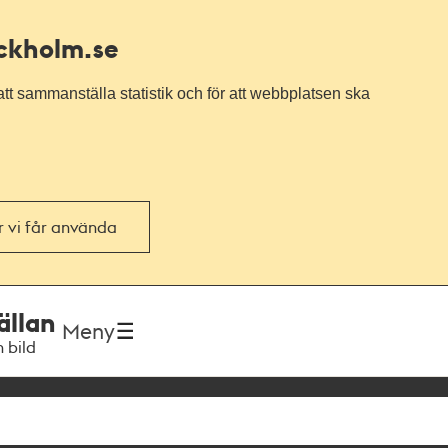
ockholm.se
tt sammanställa statistik och för att webbplatsen ska
or vi får använda
ällan
Meny
h bild