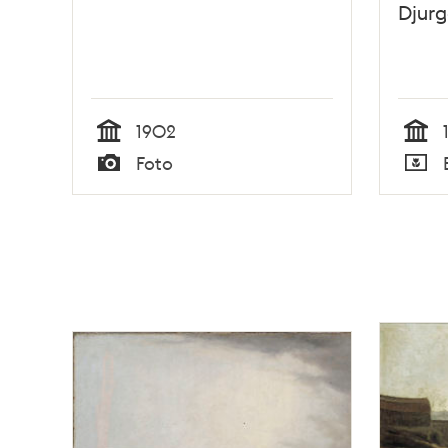
Djur
1902
Tid
Tid
Foto
Typ
Typ