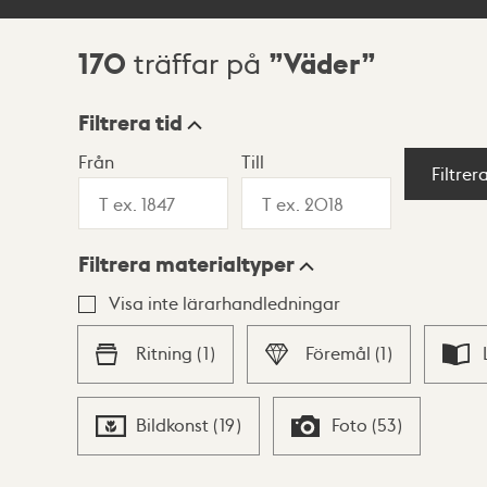
170
Väder
träffar på
Sökresultat
Filtrera tid
Från
Till
Visningsläge
Filtrer
Filtrera materialtyper
Lista
Karta
Visa inte lärarhandledningar
Ritning
(
1
)
Föremål
(
1
)
Bildkonst
(
19
)
Foto
(
53
)