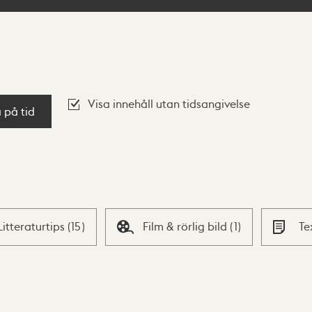
Visa innehåll utan tidsangivelse
a på tid
Litteraturtips
(
15
)
Film & rörlig bild
(
1
)
Te