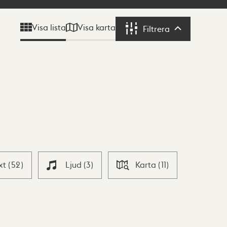
Visa karta
Visa lista
Filtrera
Filtrera
xt
(
52
)
Ljud
(
3
)
Karta
(
11
)