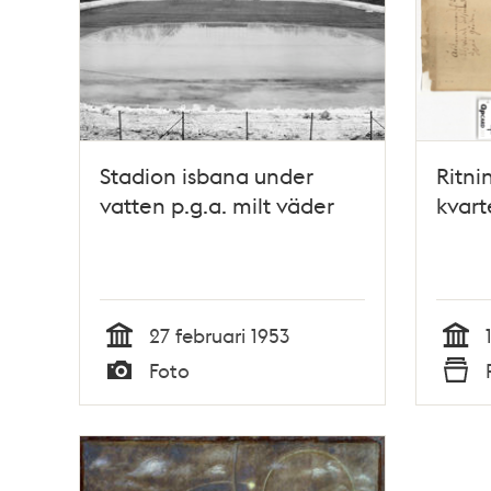
Stadion isbana under
Ritni
vatten p.g.a. milt väder
kvart
27 februari 1953
Tid
Tid
Foto
Typ
Typ