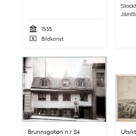
Stockh
Jämfö
1535
Tid
Bildkonst
Typ
Brunnsgatan n:r 24
Utsik