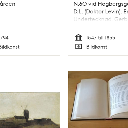
gården
N.60 vid Högbergsg
D.L. (Doktor Levin). Er
Undertecknad. Gerb
Kniberg. Calle och L
Kniberg. Löjtnant
1794
1847 till 1855
Segerwall. Toffelsmä
Tid
Bildkonst
Bildkonst
Typ