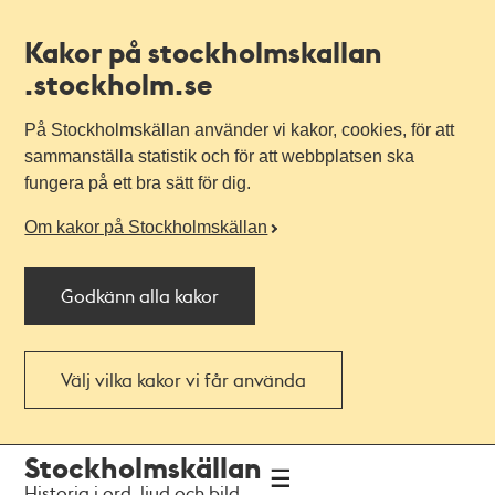
Kakor på stockholmskallan
.stockholm.se
På Stockholmskällan använder vi kakor, cookies, för att
sammanställa statistik och för att webbplatsen ska
fungera på ett bra sätt för dig.
Om kakor på Stockholmskällan
Godkänn alla kakor
Välj vilka kakor vi får använda
Till
Till
Stockholmskällan
navigationen
huvudinnehållet
Historia i ord, ljud och bild