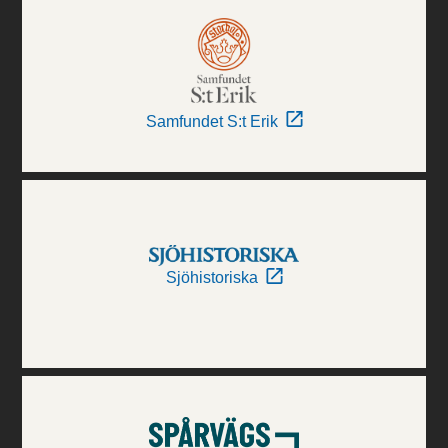
Samfundet S:t Erik
Sjöhistoriska