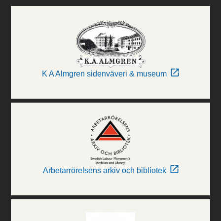
K A Almgren sidenväveri & museum
Arbetarrörelsens arkiv och bibliotek