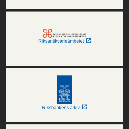
Riksantikvarieämbetet
Riksbankens arkiv