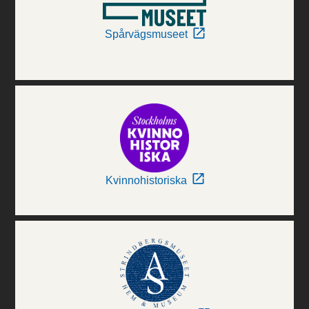
Spårvägsmuseet
Kvinnohistoriska