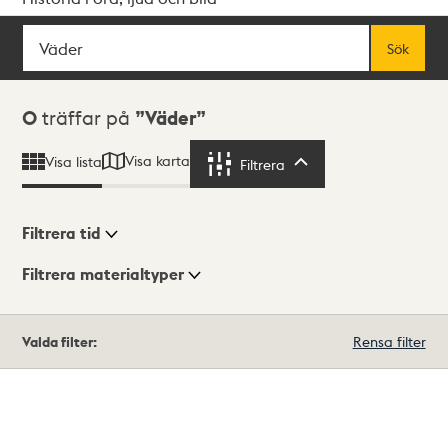
Sök
Fritextsök
Sök
Sökresultat
0
träffar på
Väder
Visa karta
Visa lista
Filtrera
Filtrera
Filtrera tid
Filtrera materialtyper
Visningsläge
Totalt
Valda filter:
Rensa filter
0
träffar
Lista
Karta