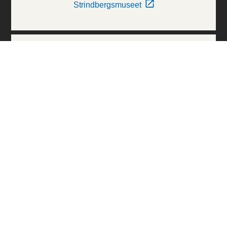
Strindbergsmuseet
Thielska Galleriet
Världskulturmuseerna