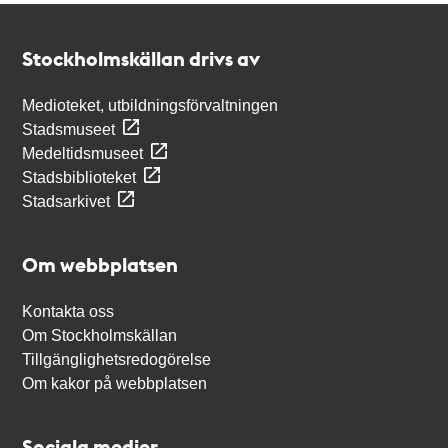
Kontakt
Stockholmskällan
Stockholmskällan drivs av
Medioteket, utbildningsförvaltningen
Stadsmuseet
Medeltidsmuseet
Stadsbiblioteket
Stadsarkivet
Om webbplatsen
Kontakta oss
Om Stockholmskällan
Tillgänglighetsredogörelse
Om kakor på webbplatsen
Sociala medier