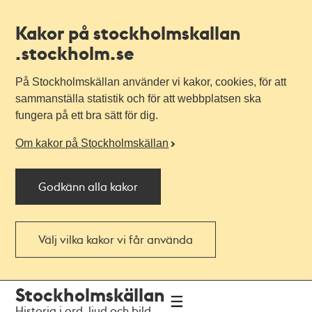
Kakor på stockholmskallan
.stockholm.se
På Stockholmskällan använder vi kakor, cookies, för att
sammanställa statistik och för att webbplatsen ska
fungera på ett bra sätt för dig.
Om kakor på Stockholmskällan
Godkänn alla kakor
Välj vilka kakor vi får använda
Till
Till
Stockholmskällan
navigationen
huvudinnehållet
Historia i ord, ljud och bild