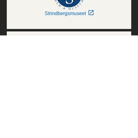
Strindbergsmuseet
Thielska Galleriet
Världskulturmuseerna