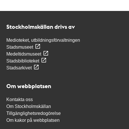
Kontakt
Stockholmskällan
Stockholmskällan drivs av
Medioteket, utbildningsförvaltningen
Stadsmuseet
Medeltidsmuseet
Stadsbiblioteket
Stadsarkivet
Om webbplatsen
Kontakta oss
Om Stockholmskällan
Tillgänglighetsredogörelse
Om kakor på webbplatsen