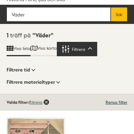
Sök
Fritextsök
Sök
Sökresultat
1
träff på
Väder
Visa karta
Visa lista
Filtrera
Filtrera
Filtrera tid
Filtrera materialtyper
Visningsläge
Totalt
Valda filter:
Ritning
Rensa filter
1
träffar
Lista
Karta