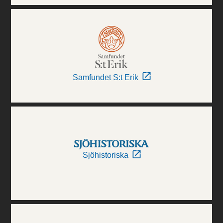
Samfundet S:t Erik
Sjöhistoriska