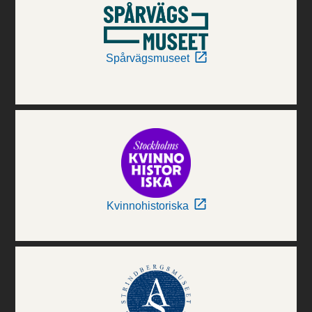
Spårvägsmuseet
Kvinnohistoriska