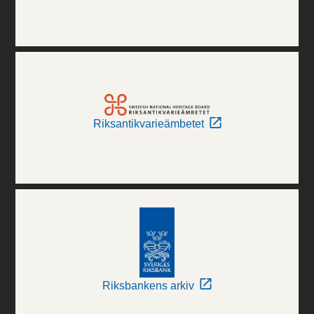
Riksantikvarieämbetet
Riksbankens arkiv