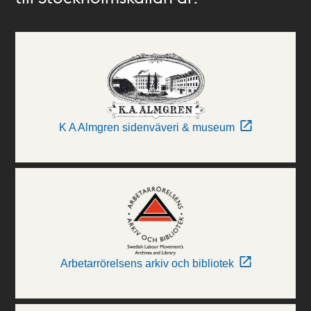
K A Almgren sidenväveri & museum
Arbetarrörelsens arkiv och bibliotek