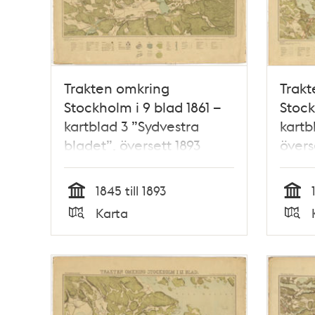
Trakten omkring
Trakt
Stockholm i 9 blad 1861 –
Stock
kartblad 3 ”Sydvestra
kartb
bladet”, översett 1893
övers
1845 till 1893
Tid
Tid
Karta
Typ
Typ