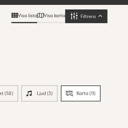
Visa karta
Visa lista
Filtrera
Filtrera
xt
(
52
)
Ljud
(
3
)
Karta
(
11
)