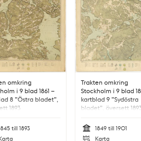
en omkring
Trakten omkring
holm i 9 blad 1861 –
Stockholm i 9 blad 18
lad 8 ”Östra bladet”,
kartblad 9 ”Sydöstra
ett 1893
bladet”, översett 189
1845 till 1893
1849 till 1901
Tid
Karta
Karta