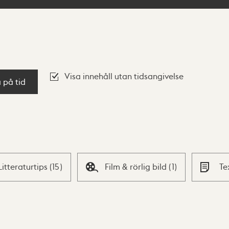
Visa innehåll utan tidsangivelse
a på tid
Litteraturtips
(
15
)
Film & rörlig bild
(
1
)
Te