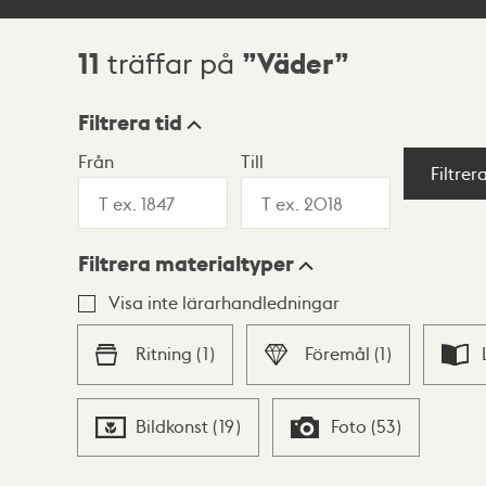
11
Väder
träffar på
Sökresultat
Filtrera tid
Från
Till
Visningsläge
Filtrer
Filtrera materialtyper
Lista
Karta
Visa inte lärarhandledningar
Ritning
(
1
)
Föremål
(
1
)
Bildkonst
(
19
)
Foto
(
53
)