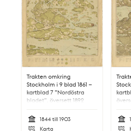
Trakten omkring
Trakt
Stockholm i 9 blad 1861 –
Stock
kartblad 7 ”Nordöstra
kartb
bladet”, översett 1892
övers
1844 till 1903
Tid
Tid
Karta