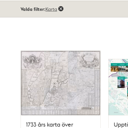
Totalt
Valda filter:
Karta
11
träffar
1733 års karta över
Uppt