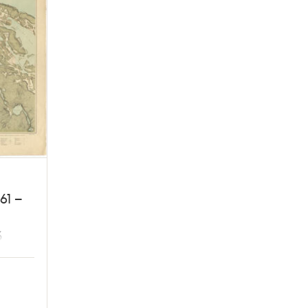
61 –
3