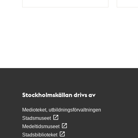
Typ
Typ
Kontakt
Stockholmskällan
Stockholmskällan drivs av
Medioteket, utbildningsförvaltningen
Stadsmuseet
Medeltidsmuseet
Stadsbiblioteket