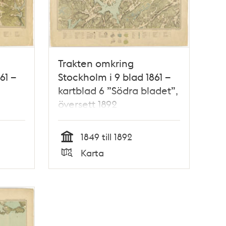
Trakten omkring
61 –
Stockholm i 9 blad 1861 –
kartblad 6 ”Södra bladet”,
översett 1892
1849 till 1892
Tid
Karta
Typ