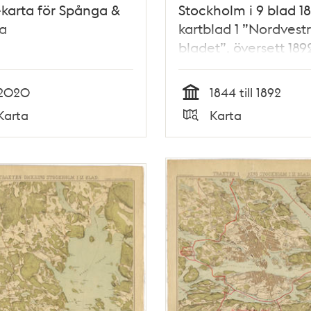
karta för Spånga &
Stockholm i 9 blad 18
a
kartblad 1 ”Nordvest
bladet”, översett 189
2020
1844 till 1892
Tid
Karta
Karta
Typ