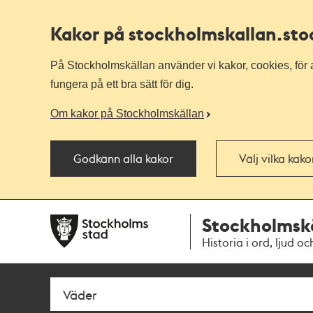
Kakor på stockholmskallan
.st
På Stockholmskällan använder vi kakor, cookies, för a
fungera på ett bra sätt för dig.
Om kakor på Stockholmskällan
Godkänn alla kakor
Välj vilka kak
Till
Till
Stockholmsk
navigationen
huvudinnehållet
Historia i ord, ljud oc
Sök
Fritextsök