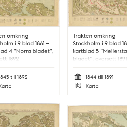
en omkring
Trakten omkring
holm i 9 blad 1861 –
Stockholm i 9 blad 18
lad 4 ”Norra bladet”,
kartblad 5 ”Mellersta
ett 1892
bladet”, översett 1891
1845 till 1892
1844 till 1891
Tid
Karta
Karta
Typ