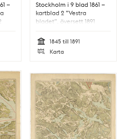
61 –
Stockholm i 9 blad 1861 –
ra
kartblad 2 ”Vestra
2
bladet”, översett 1891
1845 till 1891
Tid
Karta
Typ