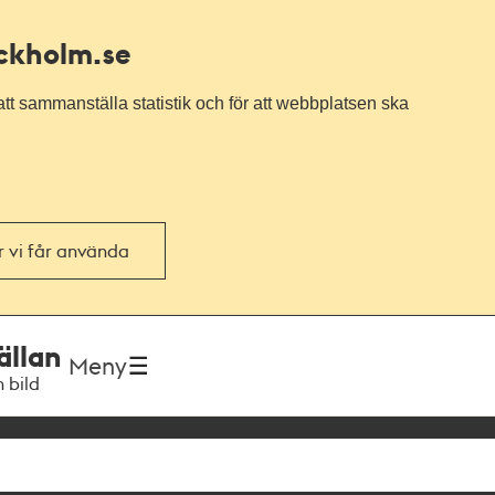
ockholm.se
tt sammanställa statistik och för att webbplatsen ska
or vi får använda
ällan
Meny
h bild