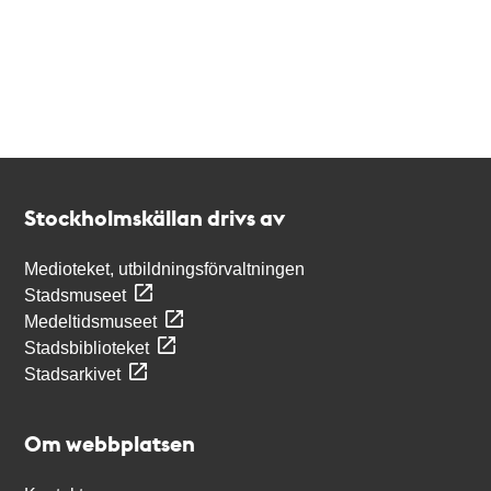
Kontakt
Stockholmskällan
Stockholmskällan drivs av
Medioteket, utbildningsförvaltningen
Stadsmuseet
Medeltidsmuseet
Stadsbiblioteket
Stadsarkivet
Om webbplatsen