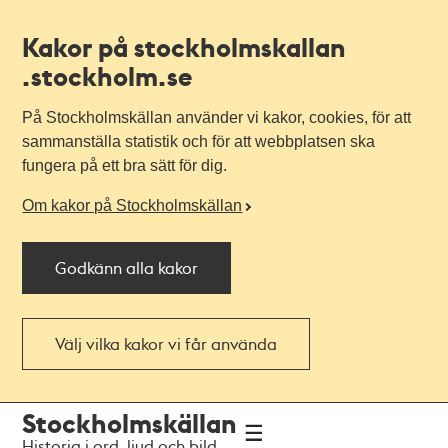
Kakor på stockholmskallan
.stockholm.se
På Stockholmskällan använder vi kakor, cookies, för att
sammanställa statistik och för att webbplatsen ska
fungera på ett bra sätt för dig.
Om kakor på Stockholmskällan
Godkänn alla kakor
Välj vilka kakor vi får använda
Till
Till
Stockholmskällan
navigationen
huvudinnehållet
Historia i ord, ljud och bild