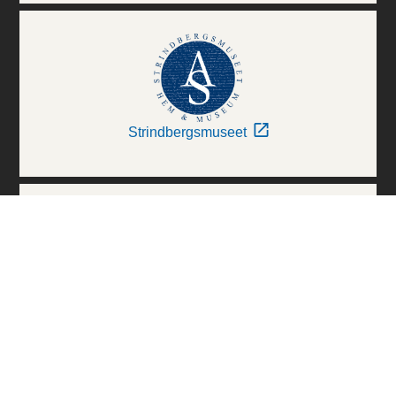
Strindbergsmuseet
Thielska Galleriet