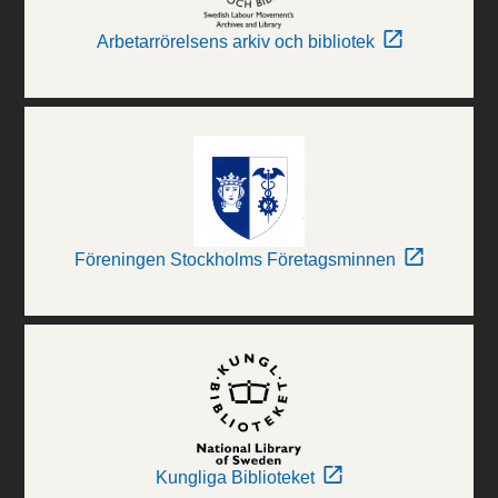
Arbetarrörelsens arkiv och bibliotek
Föreningen Stockholms Företagsminnen
Kungliga Biblioteket