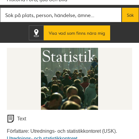
Fritextsök
Sök
Visa vad som finns nära mig
Text
Författare: Utrednings- och statistikkontoret (USK).
Utrednings- och statistikkontoret