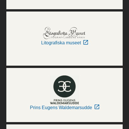
Litografiska museet
Prins Eugens Waldemarsudde