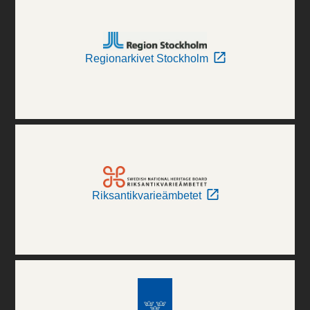
Regionarkivet Stockholm
Riksantikvarieämbetet