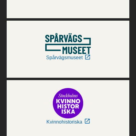
Spårvägsmuseet
Kvinnohistoriska